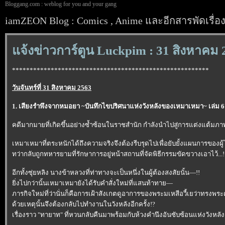
Bloggang.com : weblog for you and your gang
iamZEON Blog : Comics , Anime และอีกสารพัดเรื่อ
จ้งข่าวการ์ตูน Luckpim : 31 สิงหาคม 
********************************************************
วันจันทร์ที่ 31 สิงหาคม 2563
1. เสียงรำพึงจากหมอยา ~บันทึกไขปริศนาแห่งวังหลังของเหมาเหมา~ เล่ม 6
คดีมากมายที่เกิดขึ้นอย่างซ้ำซ้อนในราชสำนัก กำลังนำไปสู่การแต่งแต้มภ
เหมาเหมาที่ตระหนักได้ถึงความจริงจึงต้องรีบรุดไปเพื่อยับยั้งแผนการของผู้
ทว่ากลับถูกทหารยามที่รักษาการอยู่หน้าสถานที่จัดพิธีกรรมขัดขวางเอาไว้...!
อีกทั้งซุ่ยหลิง นางข้าหลวงที่ท่าทางจะเป็นหนึ่งในผู้ต้องสงสัยนั้น—!!
ิ่งไปกว่านั้นเหมาเหมายังได้รับคำสั่งใหม่ที่แสนท้าทาย—
ภารกิจใหม่ที่ว่านั่นก็คือการเฝ้าสังเกตดูอาการของพระมเหสีอวี้เยว่าทรงพระ
ด้วยเหตุนั้นจึงต้องกลับไปทำงานในวังหลังอีกครั้ง!?
เรื่องราว "ทายาท" ที่หวนกลับคืนมาพร้อมกับห้วงคำนึงอันซับซ้อนแห่งวังหลัง