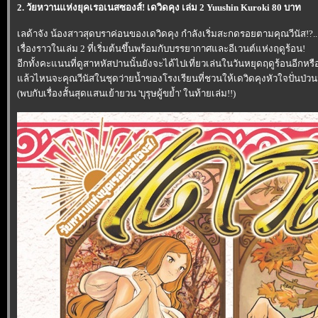
2. วัยหวานแห่งยุคเรอเนสซองส์! เดวิดคุง เล่ม 2 Yuushin Kuroki 80 บาท
เลด้าจัง น้องสาวสุดบราค่อนของเดวิดคุง กำลังเริ่มสะกดรอยตามคุณวีนัส!?..
เรื่องราวในเล่ม 2 ที่เริ่มต้นขึ้นพร้อมกับบรรยากาศและอีเวนต์แห่งฤดูร้อน!
อีกทั้งคะแนนที่ดูสาหหัสปานนั้นยังจะได้ไปเที่ยวเล่นในวันหยุดฤดูร้อนอีกหรือ
ล้วไหนจะคุณวีนัสในชุดว่ายน้ำของโรงเรียนที่ชวนให้เดวิดคุงหัวใจปั่นป่วนน
(พบกับเรื่องสั้นสุดแสนเย้ายวน 'บุรุษผู้ขย้ำ' ในท้ายเล่ม!!)