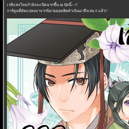
เวทีแห่งใหม่กำลังจะเปิดฉากขึ้น ณ บัดนี้—!!
การ์ตูนที่ดัดแปลงมาจากนิยายยอดฮิตดำเนินมาถึงเล่ม 6 แล้ว!!