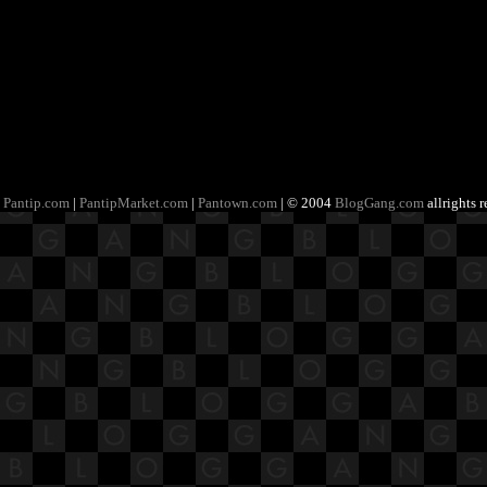
Pantip.com
|
PantipMarket.com
|
Pantown.com
| © 2004
BlogGang.com
allrights 