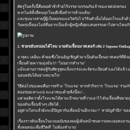
ศัตรูในครั้งนี้คือพ่อค้าชั่วร้ายไร้จรรยาบรรณกับเจ้าของเขตปกครอง
พวกไมล์ทั้งสี่คนบุกโจมตีเพื่อทำการล้างแค้น!
ละขุนนางสายบู๊ผู้เป็นพ่อของเมวิสกับไวเวิร์นตัวนั้นได้ออกโรงแล้วด้ว
วันพรุ่งนี้ของไมล์ที่อยากเป็นเด็กผู้หญิงที่สุดแสนธรรมดาไปทางไหนก
2. ช่วยขยันหน่อยได้ไหม นายดันเจี้ยนมาสเตอร์ เล่ม 2 Supana Onikag
มาสุดะ เคอิมะ ตัวผมซึ่งโดนอัญเชิญตัวมาเป็นดันเจี้ยนมาสเตอร์ที่ดิ
เจี้ยนด้วยความมุ่งมั่นว่า “ไม่อยากทำงาน”
ม้จะผ่านการต่อสู้กับศัตรูสุดแข็งแกร่งและจัดระเบียบตัวเองได้แล้ว แต
นอนหลับได้อย่างสบายใจ!
วิธีต่อไปของผมคือการสร้าง ‘โรงแรม’ หากทำกิจการ ‘โรงแรม’ ร่วมกับ
ต่ออร่อยเหาะแน่ จะเอาชนะด้วยสิ่งนี้ล่ะ!...
ต่ พอคิดว่าตั้งโรงแรมได้ตามเป้าหมายที่วางเอาไว้ ดันเจี้ยนที่ข
ของดันเจี้ยนข้างๆ เสียได้...
อยู่ต่างโลกแล้วยังจะมีปัญหากับเพื่อนบ้านอีกเรอะ!? ‘สามัญสำนึก’ 
เรื่องราวดันเจี้ยนในแบบฉบับของผมผู้เดินหน้าชนความทะเยอทะยานอันไร
ทั้งหมดน่ะเพื่อชีวิตที่ ‘ไม่ต้องทำงาน’