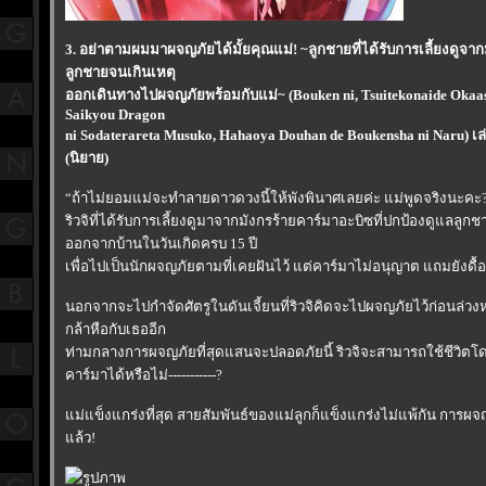
3. อย่าตามผมมาผจญภัยได้มั้ยคุณแม่! ~ลูกชายที่ได้รับการเลี้ยงดูจาก
ลูกชายจนเกินเหตุ
ออกเดินทางไปผจญภัยพร้อมกับแม่~ (Bouken ni, Tsuitekonaide Oka
Saikyou Dragon
ni Sodaterareta Musuko, Hahaoya Douhan de Boukensha ni Naru) เล
(นิยาย)
“ถ้าไม่ยอมแม่จะทำลายดาวดวงนี้ให้พังพินาศเลยค่ะ แม่พูดจริงนะคะ
ริวจิที่ได้รับการเลี้ยงดูมาจากมังกรร้ายคาร์มาอะบิซที่ปกป้องดูแลลู
ออกจากบ้านในวันเกิดครบ 15 ปี
เพื่อไปเป็นนักผจญภัยตามที่เคยฝันไว้ แต่คาร์มาไม่อนุญาต แถมยังดื้
นอกจากจะไปกำจัดศัตรูในดันเจี้ยนที่ริวจิคิดจะไปผจญภัยไว้ก่อนล่วง
กล้าหือกับเธออีก
ท่ามกลางการผจญภัยที่สุดแสนจะปลอดภัยนี้ ริวจิจะสามารถใช้ชีวิ
คาร์มาได้หรือไม่-----------?
ม่แข็งแกร่งที่สุด สายสัมพันธ์ของแม่ลูกก็แข็งแกร่งไม่แพ้กัน การผจญ
ล้ว!