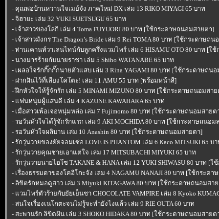
- คุณพ่อบ้านหวานใจเมย์จัง ภาคใหม่ DX เล่ม 13 RIKO MIYAGI 65 บาท
- จิฮายะ เล่ม 32 YUKI SUETSUGU 65 บาท
- เจ้าสาวของโลกิ เล่ม 4 Toma FUYUORI 80 บาท [ใช้กระดาษถนอมสายตา]
- เจ้าสาวมังกร The Dragon’s Bride เล่ม 9 Rei TOMA 80 บาท [ใช้กระดาษถ
- ท่านเคานท์วาเลนไทน์กับลูกครึ่งแวมไพร์ เล่ม 6 HISAMU OTO 80 บาท [
- นางมารร้ายกับนายราชา เล่ม 5 Shiho WATANABE 65 บาท
- เผลอใจรักกิ๊กกั๊กนายตัวแสบ เล่ม 3 Rina YAGAMI 80 บาท [ใช้กระดาษถน
- ฝากฝันไว้ที่เสียงโคโตะ! เล่ม 11 AMU 55 บาท [พร้อมหน้าสี]
- ฝึกหัวใจให้รู้จักรัก เล่ม 5 MINAMI MIZUNO 80 บาท [ใช้กระดาษถนอมสาย
- แฟนหนุ่มผู้แสนดี เล่ม 4 KAZUNE KAWAHARA 65 บาท
- เมื่อสาวเพ้อเจอหนุ่มหล่อ เล่ม 7 Fujimomo 80 บาท [ใช้กระดาษถนอมสายต
- รอวันหัวใจได้รู้จักรักแรก เล่ม 9 AKI MOCHIDA 80 บาท [ใช้กระดาษถนอม
- รอวันหัวใจผลิบาน เล่ม 10 Anashin 80 บาท [ใช้กระดาษถนอมสายตา]
- รักวุ่นวายของยัยจอมเซ่อ LOVE IS PHANTOM เล่ม 6 Kaco MITSUKI 65 บา
- รักวุ่นวายคุณชายเอาแต่ใจ เล่ม 17 MITSUBACHI MIYUKI 65 บาท
- รักวุ่นวายนายไฮโซ TAKANE & HANA เล่ม 12 YUKI SHIWASU 80 บาท [
- เรื่องธรรมดาของโคอิโกะจัง เล่ม 4 NAGAMU NANAJI 80 บาท [ใช้กระด
- ลิขิตรักหมอดูสาว เล่ม 3 Miyuki KITAGAWA 80 บาท [ใช้กระดาษถนอมสาย
- แวมไพร์ตัวร้ายกับยัยเย็นชา CHOCOLATE VAMPIRE เล่ม 8 Kyoko KUM
- สนใจเรื่องเนโกตะจนไม่รู้จะทำยังไงแล้ว เล่ม 9 RIE OUTA 60 บาท
- สะพานรัก ลิขิตฝัน เล่ม 3 SHOKO HIDAKA 80 บาท [ใช้กระดาษถนอมสายตา