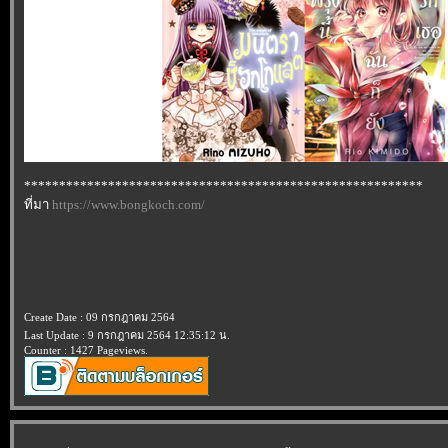
*********************************************************
ที่มา
https://www.bongkoch.com/
Create Date : 09 กรกฎาคม 2564
Last Update : 9 กรกฎาคม 2564 12:35:12 น.
Counter : 1427 Pageviews.