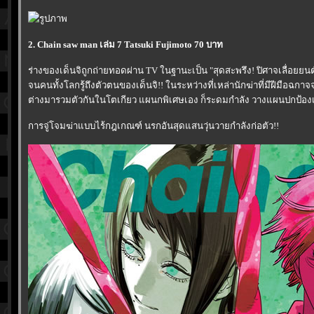
2. Chain saw man เล่ม 7 Tatsuki Fujimoto 70 บาท
ร่างของเด็นจิถูกถ่ายทอดผ่าน TV ในฐานะเป็น "สุดสะพรึง! ปิศาจเลื่อยยนต
จนคนทั้งโลกรู้ถึงตัวตนของเด็นจิ!! ในระหว่างที่เหล่านักฆ่าที่มีฝีมือฉ
ต่างมารวมตัวกันในโตเกียว แผนกพิเศษเอง ก็ระดมกำลัง วางแผนปกป้องเด
การจู่โจมฆ่าแบบไร้กฎเกณฑ์ นรกอันสุดแสนวุ่นวายกำลังก่อตัว!!