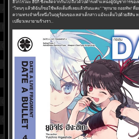
ฮิโกโรโมะ ฮิบิกิ ซึ่งพลัดจากกันไป ถึงได้ไปดำรงตำแหน่งผู้บัญชาการ
"ไหนๆ แล้วดิฉันก็ขอใช้พลังเต็มที่เลยแล้วกันนะคะ" "ทุกนาย ถอยทัพ! ที่อยู่
ความทรงจำครั้งหนึ่งในฤดูร้อนของเหล่าเด็กสาว แม้จะเต็มไปด้วยสีสัน
เปลี่ยวเหงายามร้างรา...