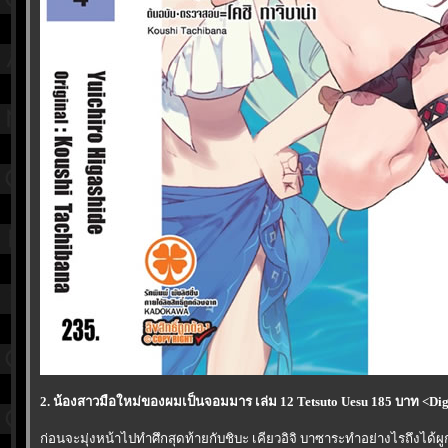
2. น้องสาวมือใหม่ของผมเป็นจอมมาร เล่ม 12 Tetsuto Uesu 185 บาท <Digit
ก่อนจะมุ่งหน้าไปทำศึกสุดท้ายกับชิบะ เคียวอิจิ บาซาระทำอย่างไรถึงได้