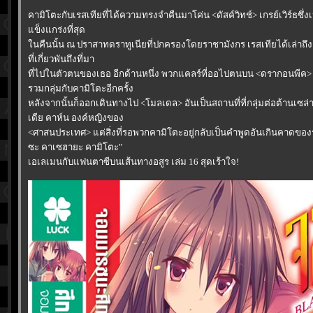
คามิโตะกับเรสเทียที่ได้ความทรงจำคืนมาโค่น <ดัสค์วิทช์> เกรย์เวิร์ธซึ่งเ
ข็งแกร่งที่สุด
นคืนนั้น ณ ปราสาทดราทูเนียที่ปกครองโดยราชามังกร เรสเทียได้เล่าถึง
ที่เกี่ยวพันถึงที่มา
ที่ไปในตัวตนของเธอ อีกด้านหนึ่ง พวกแคลร์ที่ออไปตนบน <ดรากอนพีค> 
รวมกลุ่มกับคามิโตะอีกครั้ง
หลังจากนั้นก็ออกเดินทางไป <โมลเดล> อันเป็นสถานที่ที่กลุ่มต่อต้านเซล่
เดีย คาห์น องค์หญิงของ
<ศาสนประเทศ> แต่สิ่งที่รอพวกคามิโตะอยู่กลับเป็นคำพูดอันเกินคาดข
ซะ คาเซฮายะ คามิโตะ"
เอเลเมนกับแฟนตาซีบนเส้นทางอสูร เล่ม 16 สุดเร้าใจ!