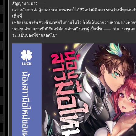
สัญญานายบ่าว——
ละหลังการต่อสู้จบลง พวกบาซาระก็ได้ชีวิตปกติคืนมา ระหว่างที่ทุกคนกำล
เต็มที่
เซลิส เรมฮาร์ท ซึ่งเข้ามาพักในบ้านโทโจ ก็ได้เห็นฉากวาบหวามของพวกบ
บทสรุปคำสาบานชั่วนิรันดร์ต่อเหล่าหญิงสาวผู้เป็นที่รัก—— "ฉัน...นารุเ
ระ...เป็นของพี่จ๋าตลอดไป"