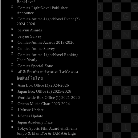
BookLive!
Comics-LightNovel Publisher
Announce
Comics-Anime-LightNovel Event (2)
2024-2026
Seiyuu Awards
Seiyuu Survey
Comics-Anime Awards 2013-2026
Comics-Anime Survey
Comics-Anime-LightNovel Ranking
Chart Yearly
Comics Special Zone
สถิติเกี่ยวกับ การ์ตูนและไลท์โนเวล
ลิขสิทธิ์ ในไท
Asia Box Office (3) 2024-2026
Japan Box Office (5) 2025-2026
Worldwide Box Office (1) 2021-2026
Oricon Music Chart 2023-2024
J-Music Update
J-Series Update
Japan Academy Prize
Tokyo Sports Film Award & Kinema
Junpo & Elan D'or & TAMA & Eiga