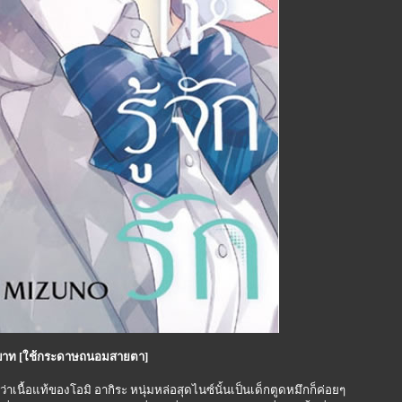
0 บาท [ใช้กระดาษถนอมสายตา]
ู้ว่าเนื้อแท้ของโอมิ อากิระ หนุ่มหล่อสุดไนซ์นั้นเป็นเด็กตูดหมึกก็ค่อยๆ