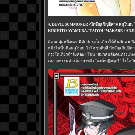
4. DEVIL SUMMONER -นักอัญเชิญปีศาจ คุสุโนฮะ ไ
KIRIHITO AYAMURA / TAIYOU MAKABE / ANJU
มีคนกลุ่มหนึ่งคอยพิทักษ์กรุงโตเกียวให้พ้นภัยจากปีศ
หนึ่งในนั้นคือคุสุโนฮะ ไรโด รุ่นสิบสี่ นักอัญเชิญปีศา
กรุงโตเกียวกำลังค่อยๆ โดน “สมาคมลับคนทรงแห่ง
เหล่าอธรรมต่างต้องการตัว “องค์หญิงคุคุริ” ไรโดกั