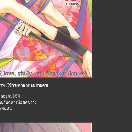
0 บาท [ใช้กระดาษถนอมสายตา]
ยู่กับอิซึมิ
คบกับฉัน” เพื่อขัดขวาง
ะทันหัน