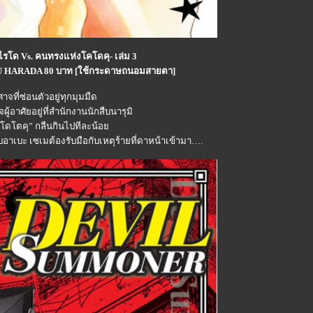
รโด Vs. คนทรงแห่งโคโดคุ- เล่ม 3
 HARADA 80 บาท [ใช้กระดาษถนอมสายตา]
าจที่ซ่อนตัวอยู่ทุกมุมมืด
จผู้อาศัยอยู่ที่สำนักงานนักสืบนารุมิ
โดโตคุ” กลืนกินไปทีละน้อ
บอาเบะ เซเมต้องรับมือกับเหตุร้ายที่ดาหน้าเข้ามา….