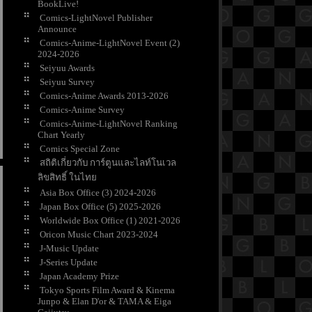
BookLive!
Comics-LightNovel Publisher
Announce
Comics-Anime-LightNovel Event (2)
2024-2026
Seiyuu Awards
Seiyuu Survey
Comics-Anime Awards 2013-2026
Comics-Anime Survey
Comics-Anime-LightNovel Ranking
Chart Yearly
Comics Special Zone
สถิติเกี่ยวกับ การ์ตูนและไลท์โนเวล
ลิขสิทธิ์ ในไท
Asia Box Office (3) 2024-2026
Japan Box Office (5) 2025-2026
Worldwide Box Office (1) 2021-2026
Oricon Music Chart 2023-2024
J-Music Update
J-Series Update
Japan Academy Prize
Tokyo Sports Film Award & Kinema
Junpo & Elan D'or & TAMA & Eiga