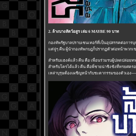
2. ล้างบางสัตว์อสูร เล่ม 6 MAYBE 90 บาท
กองทัพรัฐบาลปราบเซนเทอร์ที่เป็นอุปสรรคต่อการบุ
ต่จู่ๆ คีน ผู้นำกองทัพกบฎก็ปรากฏตัวต่อหน้าพวกเขาเ
สำหรับแฮงค์แล้ว คีน คือ เพื่อนร่วมรบผู้ปลดปล่อยท
สำหรับโครได้แล้ว คีน คือพี่ชายน่าชิงชังที่ทรยศค
เหล่าบุรุษต้องเผชิญหน้ากับชะตากรรมของตัวเอง-----