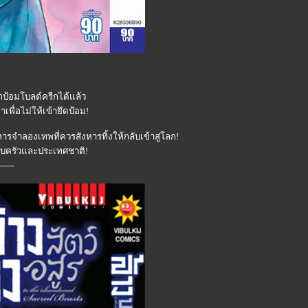
กป้อมโบลด์ครีกได้แล้ว
พื่อไม่ให้เข้ายึดป้อม!
หารจำลองเทพที่ควรสังหารทิ้งให้กลับเข้าสู่โลก!
รอบครัวและประเทศชาติ!
----