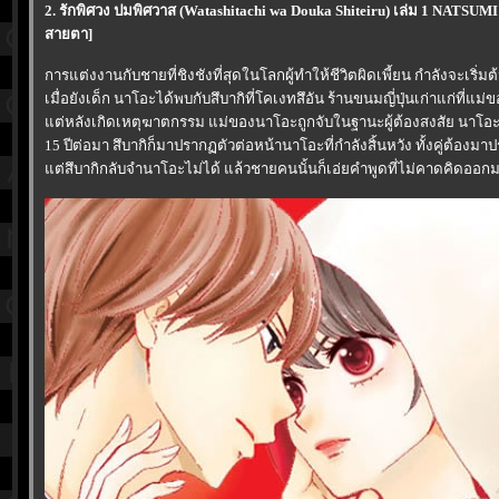
2. รักพิศวง ปมพิศวาส (Watashitachi wa Douka Shiteiru) เล่ม 1 NATS
สายตา]
การแต่งงานกับชายที่ชิงชังที่สุดในโลกผู้ทำให้ชีวิตผิดเพี้ยน กำลังจะเริ่มต้
เมื่อยังเด็ก นาโอะได้พบกับสึบากิที่โคเงทสึอัน ร้านขนมญี่ปุ่นเก่าแก่ที่แม่
ต่หลังเกิดเหตุฆาตกรรม แม่ของนาโอะถูกจับในฐานะผู้ต้องสงสัย นาโอะ
15 ปีต่อมา สึบากิก็มาปรากฏตัวต่อหน้านาโอะที่กำลังสิ้นหวัง ทั้งคู่ต้องมา
ต่สึบากิกลับจำนาโอะไม่ได้ แล้วชายคนนั้นก็เอ่ยคำพูดที่ไม่คาดคิดออกมา.