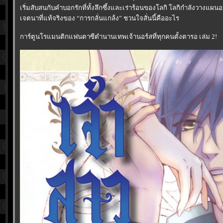
เริ่มสับสนกับคำบอกรักที่ทั้งลึกซึ้งและเร่าร้อนของโลกิ โลกิกำลังวางแผนอ
เจตนาที่แท้จริงของ “การกลั่นแกล้ง” ชวนใจสั่นนี้คืออะไร
การ์ตูนโรแมนติกแฟนตาซีตำนานเทพเจ้านอร์สที่ทุกคนตั้งตารอ เล่ม 2!