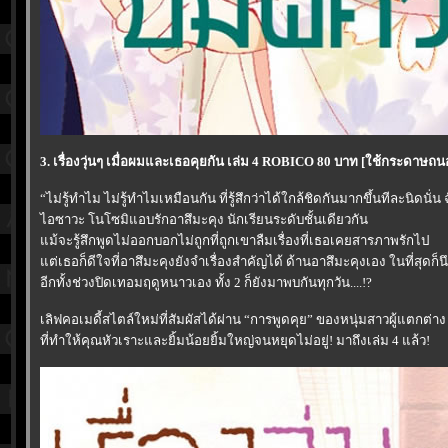
3. เรื่องวุ่นๆ เมื่อผมและเธอคุยกัน เล่ม 4 ROBICO 80 บาท [ใช้กระดาษ
“ไม่รู้ทำไม ไม่รู้ทำไมเหมือนกัน ที่รู้สึกว่าได้ใกล้ชิดกันมากขึ้นทีละนิดนั่
ไอซาวะ โนโซมิแอบรักอาสึมะคุง นักเรียนระดับชั้นเดียวกัน
ม้จะรู้สึกพูดไม่ออกบอกไม่ถูกที่ถูกเขาลืมเรื่องที่เธอเคยสารภาพรักไป
ต่เธอก็ดีใจที่อาสึมะคุงยังจำเรื่องสำคัญได้ ด้านอาสึมะคุงเอง ในที่สุดก็น
อีกทั้งช่วงปิดเทอมฤดูหนาวเอง ทั้ง 2 ก็ยังมาพบกันทุกวัน....!?
เลิฟคอเมดี้สไตล์ใหม่ที่สัมผัสได้ผ่าน “การพูดคุย” ของหนุ่มสาวผู้แตกต่าง
ที่ทำให้คุณหัวเราะและยิ้มน้อยยิ้มใหญ่จนหยุดไม่อยู่! มาถึงเล่ม 4 แล้ว!