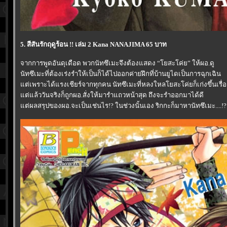
5. สีสันรักฤดูร้อน !! เล่ม 2 Kana NANAJIMA 65 บาท
จากการพูดอันดุเดือด พวกนัทซึเมะจึงต้องแสดง “โยสะโค่ย” ให้ผอ.ดู
นัทซึเมะที่ต้องเร่งรำให้เป็นก็ได้ไปออกค่ายฝึกที่บ้านยูไดเป็นการฉุกเฉิน
ต่เพราะได้แรงเชียร์จากทุกคน นัทซึเมะที่หลงใหลโยสะโค่ยก็เก่งขึ้นเรื่อ
ต่แล้ววันจริงก็ถูกผอ.สั่งให้มารำแถวหน้าสุด ถึงจะรำออกมาได้ดี
ต่ผลสรุปของผอ.จะเป็นเช่นไร!? ในช่วงนั้นเอง ริกกะก็มาหานัทซึเมะ....!?