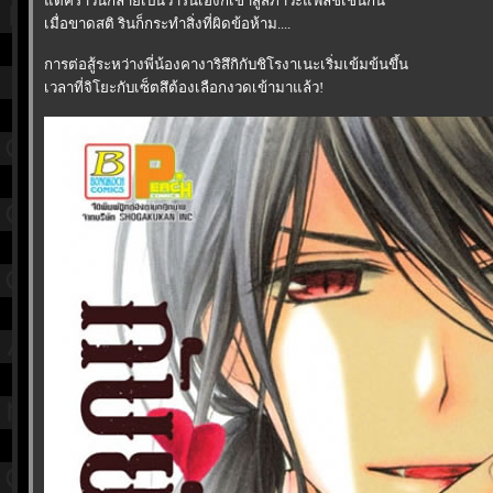
ต่คราวนี้กลายเป็นว่ารินเองก็เข้าสู่สภาวะแฟลชเช่นกัน
เมื่อขาดสติ รินก็กระทำสิ่งที่ผิดข้อห้าม....
การต่อสู้ระหว่างพี่น้องคางาริสึกิกับชิโรงาเนะเริ่มเข้มข้นขึ้น
เวลาที่จิโยะกับเซ็ตสึต้องเลือกงวดเข้ามาแล้ว!