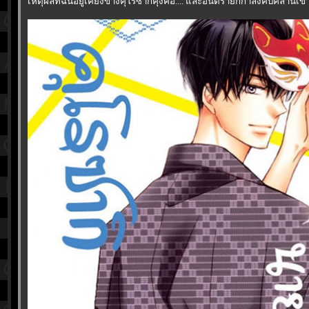
เหตุผลที่ฉันอยู่เคียงข้างคุโรซากิคุงคือ.... และอันตรายก็กำลังคืบคลานเข้