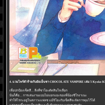
4. แวมไพร์ตัวร้ายกับยัยเย็นชา CHOCOLATE VAMPIRE เล่ม 5 Kyoko
เพื่อปกป้องเซ็ตสึ.... สิ่งที่ซาโยะตัดสินใจเลือก
นั่นก็คือ.... การเล่นงานแบบไม่แยกแยะของพี่น้องชิโรงาเนะ
ทำให้ไรกะอยู่ในสภาวะแฟลช แม้จิโยะกับเซ็ตสึจะจัดการคุมไว้ได้