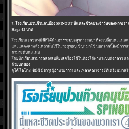
7. โรงเรียนป่วนก๊วนคนบ๊อง SPINOUT นี่แหละชีวิตประจำวันของพวกเรา เล
Haga 45 บาท
รงเรียนเอกชนฟุมิซึกิได้นำเอา “ระบบอสูรการสอบ” ที่จะเปลี่ยนคะแนนส
ละแสดงค่าพลังเหล่านั้นไว้ใน “อสูรอัญเชิญ” มาใช้ นอกจากนี้ยังมีการแบ
ตามระดับคะแนน
ดยนักเรียนสามารถแลกเปลี่ยนเครื่องใช้ในห้องได้ผ่านระบบดังกล่าว และใ
ด้วยบทของ
คุโด้ ไอโกะ! ชิมิซึ มิฮารุ! ผู้อำนวยการ! และเหล่าคณาจารย์ที่เตรียมมาสร้า