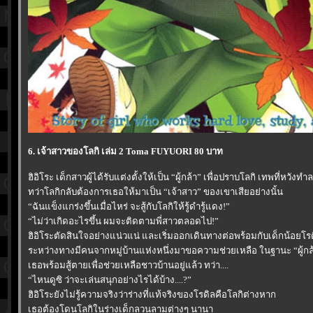
6. เจ้าสาวของโลกิ เล่ม 2 Toma FUYUORI 80 บาท
ฮิอิโระ เด็กสาวผู้ได้รับแต่งตั้งให้เป็น “ผู้กล้า” เพื่อปราบโลกิ เทพที่หวังท
ทว่าโลกิกลับต้องการเธอให้มาเป็น “เจ้าสาว” ของเขาเสียอย่างนั้น
“ฉันแข็งแกร่งขึ้นเมื่อไหร่ จะสู้กับโลกิให้รู้ดำรู้แดง!”
“ไม่ว่าเกิดอะไรขึ้น ผมจะติดตามพี่สาวตลอดไป!”
ฮิอิโระตัดสินใจอย่างแน่วแน่ และเริ่มออกเดินทางต่อพร้อมกับเด็กน้อยโร
ระหว่างทางมีคนจากหมู่บ้านแห่งหนึ่งมาขอความช่วยเหลือ ในฐานะ “ผู้กล
เธอพร้อมสู้ตายเพื่อช่วยเหลือชาวบ้านอยู่แล้ว ทว่า....
“ไหนดูซิ ว่าจะเล่นสนุกอย่างไรได้บ้าง....?”
ฮิอิโระยังไม่รู้ความจริงว่าร่างที่แท้จริงของโรดิลคือโลกิต่างหาก
เธอต้องโดนโลกิในร่างเด็กลวนลามต่างๆ นานา