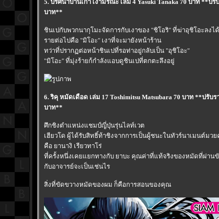
5. ปริศนาบ้านเก่า เงามรณะ เล่ม 4 Yasuki Tanaka 70 บาท **ปรับ
บาท**
ชินเปกับพวกนากุโมะจัดการกับเงาของ "ชิโอริ" ที่ฆ่าอุชิโอะลงได
รายต่อไปคือ "มิโอะ" เงาที่จะมายังหน้าร้าน
ทว่าที่ปรากฏต่อหน้าชินเปที่รอท่าอยู่กลับเป็น "อุชิโอะ"
"มิโอะ" ที่มุ่งร้ายก้กำลังแอบดูชินเปที่ตกตะลึงอยู่
6. ริคุ หมัดเดือด เล่ม 17 Toshimitsu Matsubara 70 บาท **ปรับรา
บาท**
ศึกชิงตำแหน่งแชมป์ญี่ปุ่นรุ่นไลท์เวต
เฮียวโด ผู้ได้รับสิทธิ์ท้าชิงจากการเป็นผู้ชนะในทัวร์นาเมนต์มวย
คือ ยานางิ เรียวทาโร่
ที่ครั้งหนึ่งเคยแยกทางกับ ยาบะ คุณค่าที่แท้จริงของหมัดที่ผ
กับอาจารย์จะเป็นเช่นไร
สิ่งที่ขัดขวางหมัดของผม ก็คือการสอนของคุณ