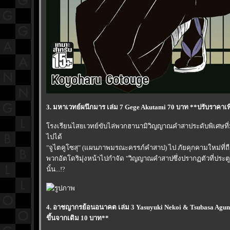
3. มหาเวทย์ผนึกมาร เล่ม 7 Gege Akutami 70 บาท **ปรับราคาเพ
รงเรียนไสยเวทย์ขับไล่พวกฮานามิวิญญาณคำสาประดับพิเศษที
ไปได้
"จูไตคูโซสุ" (แผนภาพมรณะครรภ์คำสาป) ไป ภัยคุกคามใหม่ที่ถือ
พวกอัตโดริมุ่งหน้าไปกำจัด "วิญญาณคำสาปซึ่งปรากฏตัวที่ประตู"
นั้น...!?
4. อาชญากรย้อนอนาคต เล่ม 3 Yasuyuki Nekoi & Tsubasa Aguni
ขึ้นจากเดิม 10 บาท**