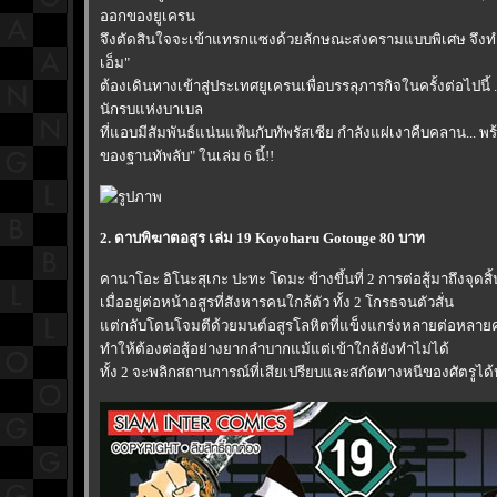
ออกของยูเครน
จึงตัดสินใจจะเข้าแทรกแซงด้วยลักษณะสงครามแบบพิเศษ จึงทำใ
เอ็ม"
ต้องเดินทางเข้าสู่ประเทศยูเครนเพื่อบรรลุภารกิจในครั้งต่อไปนี้ ..
นักรบแห่งบาเบล
ที่แอบมีสัมพันธ์แน่นแฟ้นกับทัพรัสเซีย กำลังแผ่เงาคืบคลาน... พร
ของฐานทัพลับ" ในเล่ม 6 นี้!!
2. ดาบพิฆาตอสูร เล่ม 19 Koyoharu Gotouge 80 บาท
คานาโอะ อิโนะสุเกะ ปะทะ โดมะ ข้างขึ้นที่ 2 การต่อสู้มาถึงจุดสิ้
เมื่ออยู่ต่อหน้าอสูรที่สังหารคนใกล้ตัว ทั้ง 2 โกรธจนตัวสั่น
ต่กลับโดนโจมตีด้วยมนต์อสูรโลหิตที่แข็งแกร่งหลายต่อหลายคร
ทำให้ต้องต่อสู้อย่างยากลำบากแม้แต่เข้าใกล้ยังทำไม่ได้
ทั้ง 2 จะพลิกสถานการณ์ที่เสียเปรียบและสกัดทางหนีของศัตรูได้หร