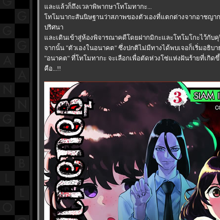
ละแล้วก็ถึงเวลาพิพากษาโทโมทากะ...
ทโมนากะสันนิษฐานว่าสภาพของตัวเองที่แตกต่างจากอาชญากร
ปริศนา
ละเดินเข้าสู่ห้องพิจารณาคดีโดยฝากมิกะและโทโมโกะไว้กับคุร
จากนั้น "ตัวเองในอนาคต" ซึ่งปกติไม่มีทางได้พบเจอก็เริ่มอธิบา
"อนาคต" ที่โทโมทากะ จะเลือกเพื่อตัดห่วงโซ่แห่งฝันร้ายที่เกิด
คือ...!!