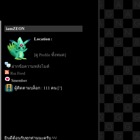
iamZEON
Location :
[ดู Profile ทั้งหมด]
ฝากข้อความหลังไมค์
Rss Feed
Smember
ผู้ติดตามบล็อก : 111 คน [
?
]
ินดีต้อนรับทุกท่านนะครับ ^^/