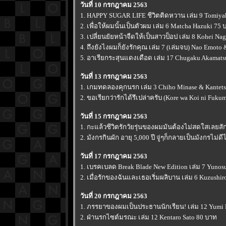
วันที่ 10 กรกฎาคม 2563
1. HAPPY SUGAR LIFE ชีวิตติดหวาน เล่ม 9 Tomiyak
2. เพื่อให้ผมนั้นเป็นตัวผม เล่ม 6 Matcha Hazuki 75 
3. เปลี่ยนยัยหน้าจืดให้เป็นสาวป็อป เล่ม 8 Kohei Na
4. ถึงยังไงผมก็ยังรักคุณ เล่ม 7 (เล่มจบ) Nao Emot
5. อาเรียกระสุนแดงเดือด เล่ม 17 Chugaku Akamats
วันที่ 13 กรกฎาคม 2563
1. เกมทดลองคุกนรก เล่ม 3 Chiho Minase & Kantet
2. ขอเรียกว่ารักได้รึเปล่าครับ (Kore wa Koi ni Fuku
วันที่ 15 กรกฎาคม 2563
1. กะแล้วชีวิตรักวัยรุ่นของผมมันต้องไม่สดใสเลยสั
2. มังกรกินผัก อายุ 5,000 ปี จู่ๆก็กลายเป็นมังกรไม
วันที่ 17 กรกฎาคม 2563
1. เบรคเบลด Break Blade New Edition เล่ม 7 Yunos
2. เมื่อรักของฉันและเธอเริ่มผลิบาน เล่ม 6 Kuzushi
วันที่ 20 กรกฎาคม 2563
1. ภรรยาของผมเป็นประธานนักเรียน! เล่ม 12 Yumi 
2. ฝ่านรกไซต์มรณะ เล่ม 12 Kentaro Sato 80 บาท