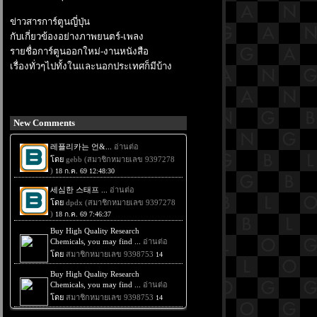
ข่าวสารการ์ตูนญี่ปุ่น
กับเกี่ยวข้องอย่างภาพยนตร์-เพลง
รายชื่อการ์ตูนออกใหม่-งานหนังสือ
เรื่องทั่วๆไปทั้งในและนอกประเทศก็มีบ้าง
New Comments