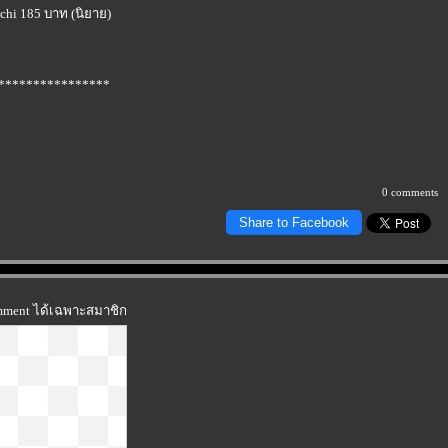
chi 185 บาท (นิยาย)
****************
0 comments
Share to Facebook
omment ได้เฉพาะสมาชิก