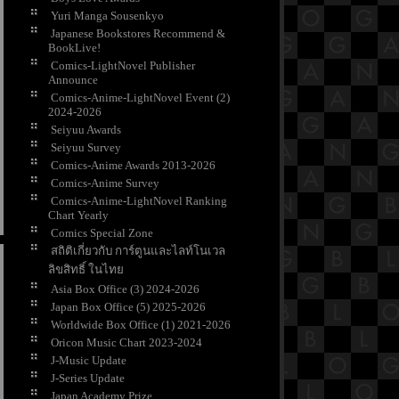
Yuri Manga Sousenkyo
Japanese Bookstores Recommend &
BookLive!
Comics-LightNovel Publisher
Announce
Comics-Anime-LightNovel Event (2)
2024-2026
Seiyuu Awards
Seiyuu Survey
Comics-Anime Awards 2013-2026
Comics-Anime Survey
Comics-Anime-LightNovel Ranking
Chart Yearly
Comics Special Zone
สถิติเกี่ยวกับ การ์ตูนและไลท์โนเวล
ลิขสิทธิ์ ในไท
Asia Box Office (3) 2024-2026
Japan Box Office (5) 2025-2026
Worldwide Box Office (1) 2021-2026
Oricon Music Chart 2023-2024
J-Music Update
J-Series Update
Japan Academy Prize