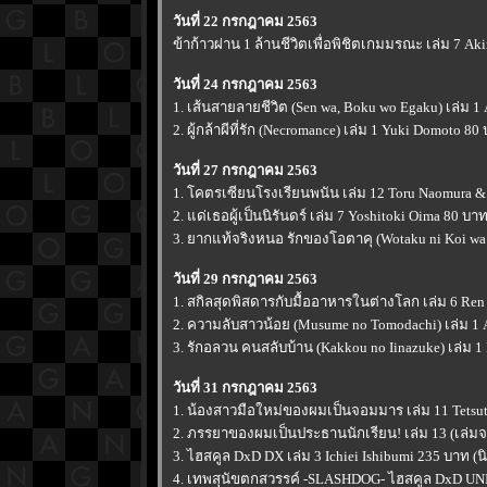
วันที่ 22 กรกฎาคม 2563
ข้าก้าวผ่าน 1 ล้านชีวิตเพื่อพิชิตเกมมรณะ เล่ม 7 Ak
วันที่ 24 กรกฎาคม 2563
1. เส้นสายลายชีวิต (Sen wa, Boku wo Egaku) เล่ม 1
2. ผู้กล้าผีที่รัก (Necromance) เล่ม 1 Yuki Domoto 80
วันที่ 27 กรกฎาคม 2563
1. โคตรเซียนโรงเรียนพนัน เล่ม 12 Toru Naomura 
2. แด่เธอผู้เป็นนิรันดร์ เล่ม 7 Yoshitoki Oima 80 บา
3. ยากแท้จริงหนอ รักของโอตาคุ (Wotaku ni Koi wa M
วันที่ 29 กรกฎาคม 2563
1. สกิลสุดพิสดารกับมื้ออาหารในต่างโลก เล่ม 6 Ren
2. ความลับสาวน้อย (Musume no Tomodachi) เล่ม 1 A
3. รักอลวน คนสลับบ้าน (Kakkou no Iinazuke) เล่ม 1 M
วันที่ 31 กรกฎาคม 2563
1. น้องสาวมือใหม่ของผมเป็นจอมมาร เล่ม 11 Tetsut
2. ภรรยาของผมเป็นประธานนักเรียน! เล่ม 13 (เล่มจ
3. ไฮสคูล DxD DX เล่ม 3 Ichiei Ishibumi 235 บาท (น
4. เทพสุนัขตกสวรรค์ -SLASHDOG- ไฮสคููล DxD UNIV