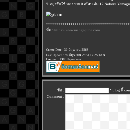
5. อสูรรับใช้ ของยาย 0 สนิท เล่ม 17 Noboru Yamagu
*****************************************
ที่มา
https://www.mangaqube.com
Create Date : 30 มิถุนายน 2563
Last Update : 30 มิถุนายน 2563 17:25:18 น.
Counter : 1308 Pageviews.
ชื่อ :
* blog นี้ c
Comment :