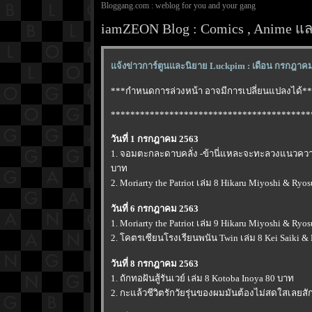
Bloggang.com : weblog for you and your gang
iamZEON Blog : Comics , Anime และ
จ้งข่าวการ์ตูนและนิยาย Luckpim : เดือน กรกฎาค
***กำหนดการล่วงหน้า อาจมีการเปลี่ยนแปลงได้*
*****************************************
วันที่ 1 กรกฎาคม 2563
1. จอมตะกละดาบคลั่ง -ข้านี่แหละจะทะลวงแนวความคิด
บาท
2. Moriarty the Patriot เล่ม 8 Hikaru Miyoshi & Ry
วันที่ 6 กรกฎาคม 2563
1. Moriarty the Patriot เล่ม 9 Hikaru Miyoshi & Ry
2. โคตรเซียนโรงเรียนพนัน Twin เล่ม 8 Kei Saiki 
วันที่ 8 กรกฎาคม 2563
1. ถักทอฝันสู้รันเวย์ เล่ม 8 Kotoba Inoya 80 บาท
2. กะแล้วชีวิตรักวัยรุ่นของผมมันต้องไม่สดใสเลยสั