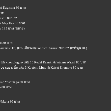
i Kagisora 80 บาท
บาท
gashii 80 บาท
o & Mag Hsu 80 บาท
u 185 บาท (นิยาย)
su 80 บาท
maremasu ka) (เล่มเดียวจบ) Sonoichi Susuki 90 บาท (การ์ตูน BL)
กนิด -monologue- เล่ม 15 Rechi Kazuki & Wataru Watari 80 บาท
่ดีไปซะอย่างนั้น เล่ม 3 Kouichi Muro & Kaisei Enomoto 80 บาท
uke Yoshinaga 80 บาท
ro 80 บาท
Nakata 80 บาท