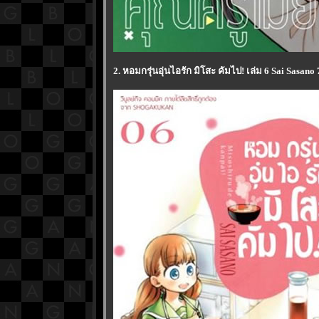
2. หอมกรุ่นอุ่นไอรัก มิโสะ คัมไป! เล่ม 6 Sai Sasano