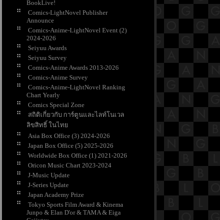
BookLive!
Comics-LightNovel Publisher
Announce
Comics-Anime-LightNovel Event (2)
2024-2026
Seiyuu Awards
Seiyuu Survey
Comics-Anime Awards 2013-2026
Comics-Anime Survey
Comics-Anime-LightNovel Ranking
Chart Yearly
Comics Special Zone
สถิติเกี่ยวกับ การ์ตูนและไลท์โนเวล
ลิขสิทธิ์ ในไท
Asia Box Office (3) 2024-2026
Japan Box Office (5) 2025-2026
Worldwide Box Office (1) 2021-2026
Oricon Music Chart 2023-2024
J-Music Update
J-Series Update
Japan Academy Prize
Tokyo Sports Film Award & Kinema
Junpo & Elan D'or & TAMA & Eiga