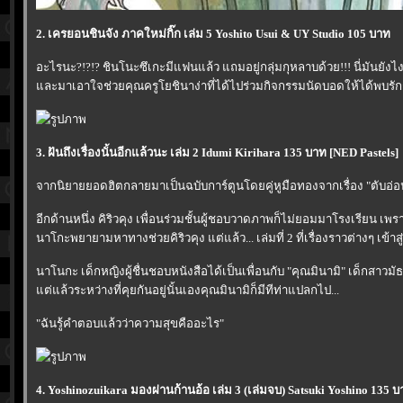
2. เครยอนชินจัง ภาคใหม่กิ๊ก เล่ม 5 Yoshito Usui & UY Studio 105 บาท
อะไรนะ?!?!? ชินโนะซึเกะมีแฟนแล้ว แถมอยู่กลุ่มกุหลาบด้วย!!! นี่มันยังไง
ละมาเอาใจช่วยคุณครูโยชินาง่าที่ได้ไปร่วมกิจกรรมนัดบอดให้ได้พบรักก
3. ฝันถึงเรื่องนั้นอีกแล้วนะ เล่ม 2 Idumi Kirihara 135 บาท [NED Pastels]
จากนิยายยอดฮิตกลายมาเป็นฉบับการ์ตูนโดยคู่หูมือทองจากเรื่อง "ตับอ่
อีกด้านหนึ่ง คิริวคุง เพื่อนร่วมชั้นผู้ชอบวาดภาพก็ไม่ยอมมาโรงเรียน เพ
นาโกะพยายามหาทางช่วยคิริวคุง แต่แล้ว... เล่มที่ 2 ที่เรื่องราวต่างๆ เข้าส
นาโนกะ เด็กหญิงผู้ชื่นชอบหนังสือได้เป็นเพื่อนกับ "คุณมินามิ" เด็กสาว
ต่แล้วระหว่างที่คุยกันอยู่นั้นเองคุณมินามิก็มีทีท่าแปลกไป...
"ฉันรู้คำตอบแล้วว่าความสุขคืออะไร"
4. Yoshinozuikara มองผ่านก้านอ้อ เล่ม 3 (เล่มจบ) Satsuki Yoshino 135 บ