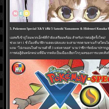
5. Pokemon Special X&Y เล่ม 5 Satoshi Yamamoto & Hidenori Kusaka 
เอสพรีเข้าจู่โจมพวกเอ็กซ์ที่กำลังเตรียมพร้อม สำหรับการต่อสู้ครั้งใหม่!
ช่วงเวลา 1 ชั่วโมงที่นาฬิกาแดดเปล่งแสง จะสามารถตามหาเมก้าสโตนได้
ถม "โปเกมอนในตำนานตัวที่ 3 แห่งคาลอส" นามว่าซีการ์ดยังมาปรากฏตั
การต่อสู้อันหนักหน่วงที่มีฉากหลังเป็นเมืองเฮียกโกกุ ผลของการแบทเทิลนี