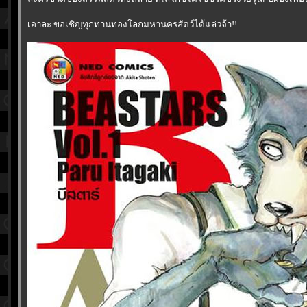
เอาละ ขอเชิญทุกท่านท่องโลกมหานครสัตว์ได้แล่วจ้า!!