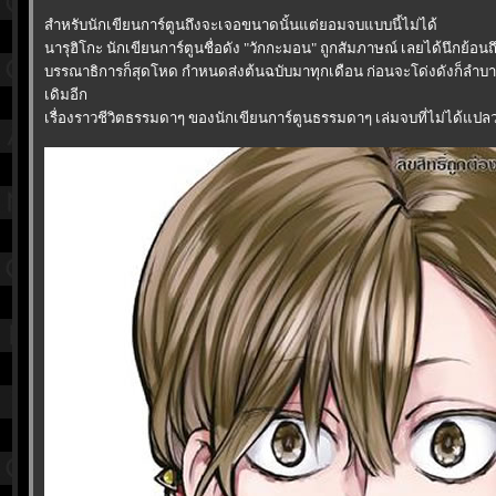
สำหรับนักเขียนการ์ตูนถึงจะเจอขนาดนั้นแต่ยอมจบแบบนี้ไม่ได้
นารุฮิโกะ นักเขียนการ์ตูนชื่อดัง "วักกะมอน" ถูกสัมภาษณ์ เลยได้นึกย้อน
บรรณาธิการก็สุดโหด กำหนดส่งต้นฉบับมาทุกเดือน ก่อนจะโด่งดังก็ลำบาก 
เดิมอีก
เรื่องราวชีวิตธรรมดาๆ ของนักเขียนการ์ตูนธรรมดาๆ เล่มจบที่ไม่ได้แปล