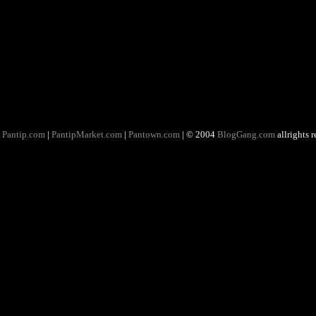
Pantip.com
|
PantipMarket.com
|
Pantown.com
| © 2004
BlogGang.com
allrights 