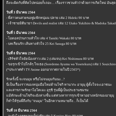
ถึงจะผิดกับที่คิดไปหน่อยก็เถอะ.... เรื่องราวชวนหัวว่าด้วยการเกิดใหม่ อันส
วันที่ 3 มีนาคม 2564
- พี่สาวคนสวยขอฟูมฟักหนุ่มม.ปลาย เล่ม 2 Hideki 90 บาท
- เจ้าชายมิติมายา Devils and realist เล่ม 12 Utako Yukihiro & Madoka Tak
วันที่ 5 มีนาคม 2564
- ไอดอลป่วนกวนหัวใจ เล่ม 4 Tamiki Wakaki 80 บาท
- บทเรียนรัก เส้นทางหัวใจ 25 Kei Sasuga 80 บาท
วันที่ 8 มีนาคม 2564
- เสิร์ชหัวใจยัยน้องสาว เล่ม 2 (เล่มจบ) Kei Nishimura 80 บาท
- ขอรุกเข้าไปใกล้ๆ ใจเธอ (Soredemo Ayumu wa Yosetekuru) เล่ม 1 Souichi
(*ประกาศทำ TV Anime ออกอากาศภายในปี 2565*)
รักครั้งนี้ จะจนมุม หรือไม่จนมุมกันนะ...?
นี่เป็นเรื่องราวของหนุ่มมือใหม่ด้านโชกิ ทานากะ อายุมุ ผู้ตั้งใจจะเอาชนะ
ละสารภาพรักยาโอโตเมะ อุรุชิ รุ่นพี่ผู้เป็นประธานชมรม
ม้ทักษะด้านโชกิจะยังห่างชั้น แต่ท่วงทาการรุกเข้าหาอย่างหนักของอายุมุ
ก็ทำให้รุ่นพี่ถึงกับ "จนมุม" ในอีกความหมายถึง... ก็เป็นได้
วันที่ 10 มีนาคม 2564
- จะยังไงภรรยาผมก็น่ารัก เล่ม 5 Kenjiro Hata 80 บาท