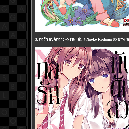
3. กลรัก กับดักลวง -NTR- เล่ม 4 Naoko Kodama 85 บาท (ก