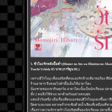
5. ชั่วโมงรักหลังมื้อค่ำ (Dinner no Ato wa Himitsu no Jika
Tsuchi Uchida 85 บาท (การ์ตูน BL)
เพราะฮิโรโนบุ เพื่อนสนิทที่ตนแอบรักข้างเดียวขอร้อง สึมิค
ร้านอาหาร จึงคอยไปทำมื้อเย็นให้อายาโตะ
น้องชายของเขากินทุกวัน อายาโตะนั้นเป็นนักเรียนม.ปลาย นิ
ทั้ง 2 คนจึงใช้ช่วงเวลาด้วยกันอย่างสงบสุข
ต่แล้ววันหนึ่ง เมื่อเรื่องที่ตนเองชอบฮิโรโนบุแดงขึ้นมา ส
ปิดตาและกอด พลางพร่ำกระซิบด้วยน้ำเสียงที่เหมือนพี่ชาย..
เรื่องราวความรักรวดร้าวไม่บริสุทธิ์ของนักเรียนม.ปลายขี้เหง