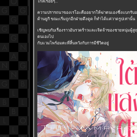
ไกลเรื่อยๆ...
ความปรารถนาของเรโอะคืออยากให้ฆ่าตนเองซึ่งแบกรับอด
ด้านยูกิ ขณะเริ่มถูกอีกฝ่ายดึงดูด ก็ทำได้แค่วาดรูปเท่านั้น
เชิญพบกับเรื่องราวอันรวดร้าวและเจิดจ้าของชายหนุ่มผู้สูญ
ตนเองไป
กับแวมไพร์อมตะที่สิ้นหวังกับการมีชีวิตอยู่