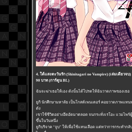
4. ใต้แสงตะวันรัก (Shinitagari no Vampire) (เล่มเดียวจบ
90 บาท (การ์ตูน BL)
ฉันจะฆ่าเธอให้เอง ดังนั้นได้โปรดให้ฉันวาดภาพของเธอ
ูกิ นักศึกษามหาลัย เป็นโกสต์เพนเตอร์ คอยวาดภาพแทนพ่อผ
ดัง
เขาใช้ชีวิตอย่างอึดอัดมาตลอด จนกระทั่งเรโอะ แวมไพร์
ขึ้นในวันหนึ่ง
ูกิบริจาค “จูบ” ให้เพื่อใช้แทนเลือด แต่ทว่าการกระทำกล