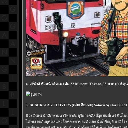
4. เจ๊ซ่าส์ หัวหน้าตัวแม่ เล่ม 22 Munemi Takano 85 บาท (การ์ตูน
5. BLACKSTAGE LOVERS (เล่มเดียวจบ) Satoru Ayahira 85 บาท
นิวะ อิซเซ นักศึกษามหาวิทยาลัยดุริยางคศิลป์ผู้แสนขี้เหร่ กินไม
ได้พบเจอกับบุคคลแห่งโชคชะตาของตัวเอง นั่นก็คือยูอิ มาฮิโระ...
รุ่นพี่สาขาประพันธืเพลงที่แม้แต่เด็กร้องไห้ให้เห็นเป็นต้องเงียบ!