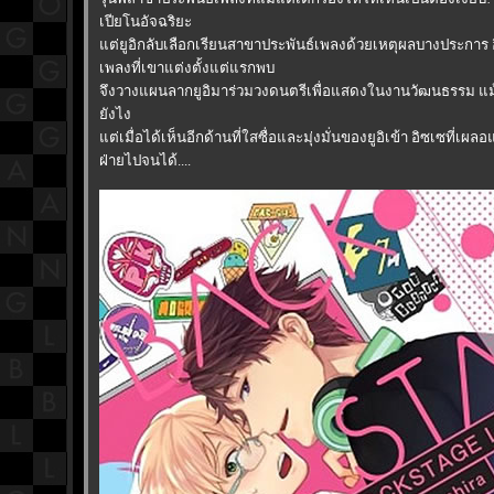
เปียโนอัจฉริยะ
ต่ยูอิกลับเลือกเรียนสาขาประพันธ์เพลงด้วยเหตุผลบางประการ 
เพลงที่เขาแต่งตั้งแต่แรกพบ
จึงวางแผนลากยูอิมาร่วมวงดนตรีเพื่อแสดงในงานวัฒนธรรม แม้ป
ังไง
ต่เมื่อได้เห็นอีกด้านที่ใสซื่อและมุ่งมั่นของยูอิเข้า อิซเซที่เ
ฝ่ายไปจนได้....