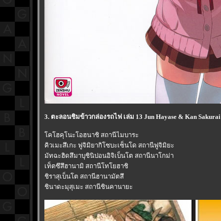
3. ตะลอนชิมข้าวกล่องรถไฟ เล่ม 13 Jun Hayase & Kan Sakurai 
คโฮคุโนะโอฮนาชิ สถานีไมบาระ
คิวเมะสึเกะ ฟูจิมิยากิโซบะเซ็นโด สถานีฟูจิมิยะ
มัทฉะฮิดสึมาบุชินิปอนอิจิเบ็นโต สถานีนาโกม่า
เท็ตซึสึฮานามิ สถานีโทโยฮาชิ
ชิราสุเบ็นโต สถานีฮานามัตสึ
ชินาดะมุสุเมะ สถานีชินคานายะ