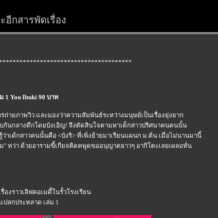
อีกสารพัดเรื่อง
***************************************
ล่ม 1 You Ibuki 90 บาท
ถ่ายภาพวิว และมองว่าความสัมพันธ์ระหว่างมนุษย์เป็นเรื่องยุ่งยาก
่พบกันกลางดึกโดยบังเอิญ! จึงตัดสินใจตามหาเด็กสาวปริศนาคนคนนั้น
ว่าเด้กสาวคนนั้นคือ <บังริ> ที่เพิ่งย้ายมาเรียนแผนก ม.ต้น เมื่อไม่นานมานี้
ดิม" ทว่า ด้วยอารามขี้เกียจคิดคพูดขออนุญาตยาวๆ อากิโตะเลยเผลอหั่น
เรื่องราวเลิฟคอเมดี้ในรั้วโรงเรียน
นแปลกประหลาด เล่ม 1