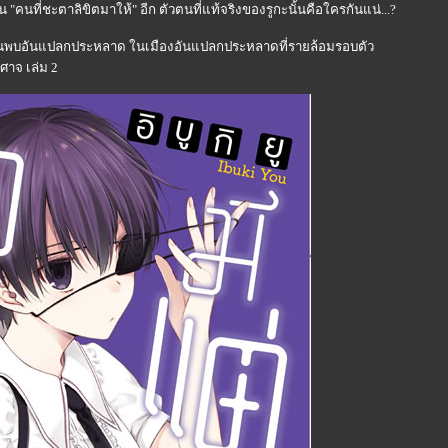
"คนที่ชะตาลิขิตมาให้" อีก ตัวตนที่แท้จริงของรูกะนั้นคือใครกันแน่...?
การพานพบอันแปลกประหลาด ในเมืองอันแปลกประหลาดที่รายล้อมรอบตัว
ิศาจ เล่ม 2