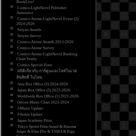
BookLive!
Comics-LightNovel Publisher
Announce
Comics-Anime-LightNovel Event (2)
2024-2026
Seiyuu Awards
Seiyuu Survey
Comics-Anime Awards 2013-2026
Comics-Anime Survey
Comics-Anime-LightNovel Ranking
Chart Yearly
Comics Special Zone
สถิติเกี่ยวกับ การ์ตูนและไลท์โนเวล
ลิขสิทธิ์ ในไท
Asia Box Office (3) 2024-2026
Japan Box Office (5) 2025-2026
Worldwide Box Office (1) 2021-2026
Oricon Music Chart 2023-2024
J-Music Update
J-Series Update
Japan Academy Prize
Tokyo Sports Film Award & Kinema
Junpo & Elan D'or & TAMA & Eiga