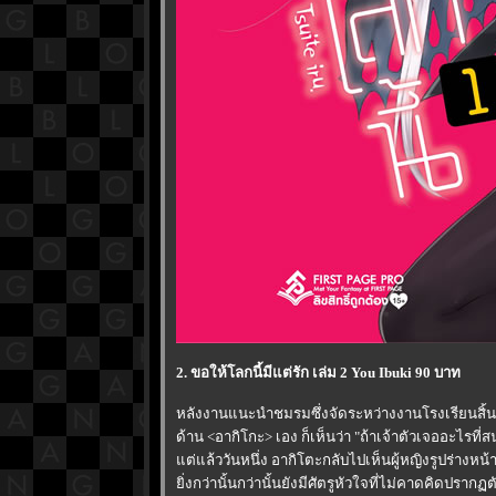
2. ขอให้โลกนี้มีแต่รัก เล่ม 2 You Ibuki 90 บาท
หลังงานแนะนำชมรมซึ่งจัดระหว่างงานโรงเรียนสิ้นส
ด้าน <อากิโกะ> เอง ก็เห็นว่า "ถ้าเจ้าตัวเจออะไรที่ส
ต่แล้ววันหนึ่ง อากิโตะกลับไปเห็นผู้หญิงรูปร่างหน้าต
ิ่งกว่านั้นกว่านั้นยังมีศัตรูหัวใจที่ไม่คาดคิดปรากฏต