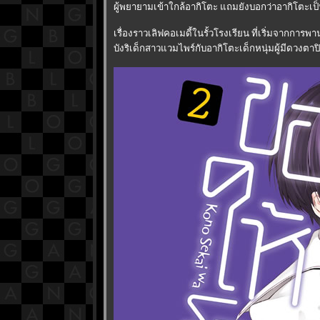
ผู้พยายามเข้าใกล้อากิโตะ แถมยังบอกว่าอากิโตะเป็น 
เรื่องราวเลิฟคอเมดี้ในรั้วโรงเรียน ที่เริ่มจาก
บังริเด็กสาวแวมไพร์กับอากิโตะเด็กหนุ่มผู้มีดวงตาป