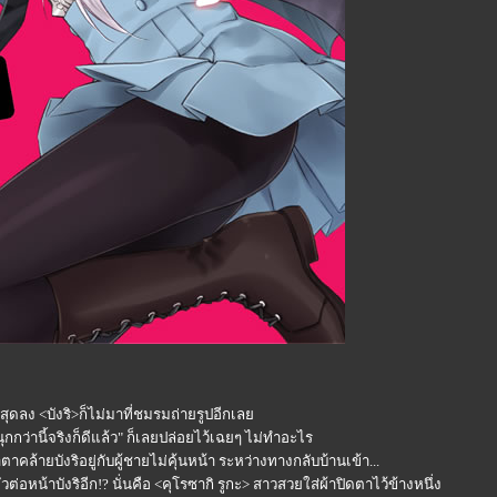
ุดลง <บังริ>ก็ไม่มาที่ชมรมถ่ายรูปอีกเล
นุกกว่านี้จริงก็ดีแล้ว" ก็เลยปล่อยไว้เฉยๆ ไม่ทำอะไร
าคล้ายบังริอยู่กับผู้ชายไม่คุ้นหน้า ระหว่างทางกลับบ้านเข้า...
ัวต่อหน้าบังริอีก!? นั่นคือ <คุโรซากิ รูกะ> สาวสวยใส่ผ้าปิดตาไว้ข้างหนึ่ง