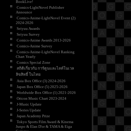
BookLive!
Comics-LightNovel Publisher
Announce
Comics-Anime-LightNovel Event (2)
2024-2026
Seiyuu Awards
Seiyuu Survey
Comics-Anime Awards 2013-2026
Comics-Anime Survey
Comics-Anime-LightNovel Ranking
Chart Yearly
Comics Special Zone
สถิติเกี่ยวกับ การ์ตูนและไลท์โนเวล
ลิขสิทธิ์ ในไท
Asia Box Office (3) 2024-2026
Japan Box Office (5) 2025-2026
Worldwide Box Office (1) 2021-2026
Oricon Music Chart 2023-2024
J-Music Update
J-Series Update
Japan Academy Prize
Tokyo Sports Film Award & Kinema
Junpo & Elan D'or & TAMA & Eiga