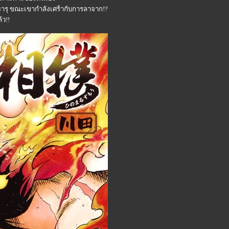
ารุ ขณะเขากำลังเศร้ากับการลาจาก!?
ว!!