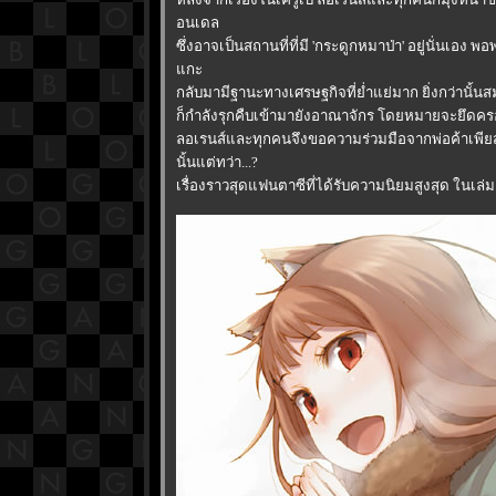
อนเดล
ซึ่งอาจเป็นสถานที่ที่มี 'กระดูกหมาป่า' อยู่นั่นเ
กะ
กลับมามีฐานะทางเศรษฐกิจที่ย่ำแย่มาก ยิ่งกว่านั้นสม
ก็กำลังรุกคืบเข้ามายังอาณาจักร โดยหมายจะยึดครอ
ลอเรนส์และทุกคนจึงขอความร่วมมือจากพ่อค้าเพียสกี
นั้นแต่ทว่า...?
เรื่องราวสุดแฟนตาซีที่ได้รับความนิยมสูงสุด ในเล่ม