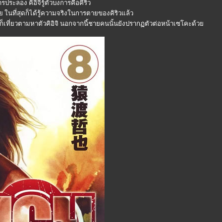
ประลอง คิอิจิรู้ตัวบงการคือคิริว
ย ในที่สุดก็ได้รู้ความจริงในการตายของคิริวแล้ว
ิวก็เที่ยวตามหาตัวคิอิจิ นอกจากนี้ชายคนนั้นยังปรากฏตัวต่อหน้าเซโคะด้ว