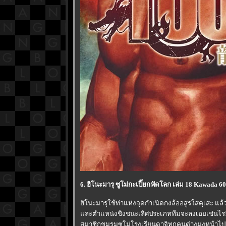
6. ฮิโนะมารุ ซูโม่กะเปี๊ยกฟัดโลก เล่ม 18 Kawada 6
ฮิโนะมารุใช้ท่าแห่งจุดกำเนิดกงล้ออสูรใส่คุเสะ แล
ละตำแหน่งชิงชนะเลิศประเภททีมจะลงเอยเช่นไร!?
สมาชิกชมรมซูโม่โรงเรียนดาจิทุกคนต่างมุ่งหน้