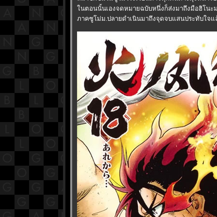
นตอนนั้นเองจดหมายฉบับหนึ่งก็ส่งมาถึงมือฮิโนะม
ภาคซูโม่ม.ปลายดำเนินมาถึงจุดจบแสนประทับใจแล้