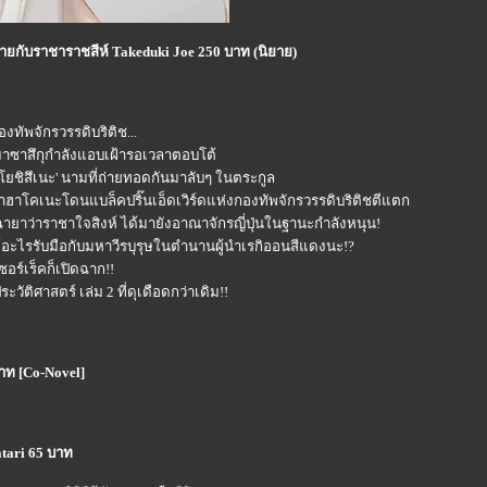
์ชายกับราชาราชสีห์ Takeduki Joe 250 บาท (นิยาย)
ทัพจักรวรรดิบริติช...
บมาซาสึกุกำลังแอบเฝ้ารอเวลาตอบโต้
ยชิสึเนะ' นามที่ถ่ายทอดกันมาลับๆ ในตระกูล
ว่าฮาโคเนะโดนแบล็คปริ๊นเอ็ดเวิร์ดแห่งกองทัพจักรวรรดิบริติชตีแตก
ฉายาว่าราชาใจสิงห์ ได้มายังอาณาจักรญี่ปุ่นในฐานะกำลังหนุน!
ธ์อะไรรับมือกับมหาวีรบุรุษในตำนานผู้นำเรกิออนสีแดงนะ!?
ซอร์เร็คก็เปิดฉาก!!
ติศาสตร์ เล่ม 2 ที่ดุเดือดกว่าเดิม!!
าท [Co-Novel]
tari 65 บาท