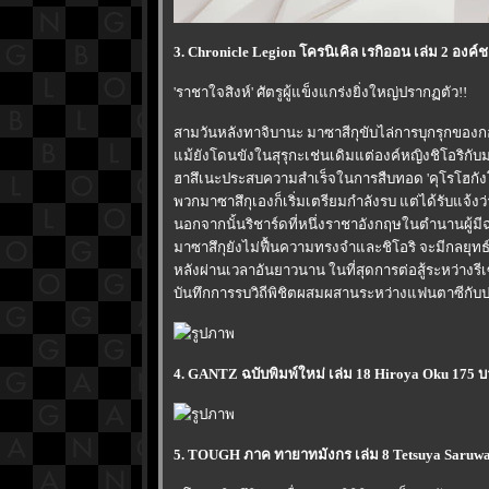
3. Chronicle Legion โครนิเคิล เรกิออน เล่ม 2 องค
'ราชาใจสิงห์' ศัตรูผู้แข็งแกร่งยิ่งใหญ่ปรากฏตัว!!
สามวันหลังทาจิบานะ มาซาสีกุขับไล่การบุกรุกของกอง
ม้ยังโดนขังในสุรุกะเช่นเดิมแต่องค์หญิงชิโอริกั
ฮาสึเนะประสบความสำเร็จในการสืบทอด 'คุโรโฮกังโ
พวกมาซาสึกุเองก็เริ่มเตรียมกำลังรบ แต่ได้รับแจ้ง
นอกจากนั้นริชาร์ดที่หนึ่งราชาอังกฤษในตำนานผู้มี
มาซาสึกุยังไม่ฟื้นความทรงจำและชิโอริ จะมีกลยุท
หลังผ่านเวลาอันยาวนาน ในที่สุดการต่อสู้ระหว่างรีเ
บันทึกการรบวิถีพิชิตผสมผสานระหว่างแฟนตาซีกับประวั
4. GANTZ ฉบับพิมพ์ใหม่ เล่ม 18 Hiroya Oku 175 บ
5. TOUGH ภาค ทายาทมังกร เล่ม 8 Tetsuya Saruwa