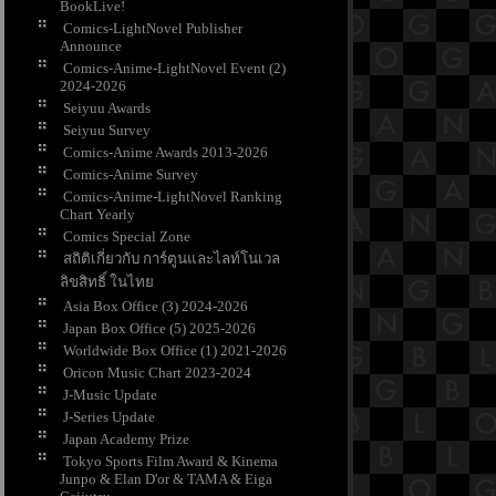
BookLive!
Comics-LightNovel Publisher
Announce
Comics-Anime-LightNovel Event (2)
2024-2026
Seiyuu Awards
Seiyuu Survey
Comics-Anime Awards 2013-2026
Comics-Anime Survey
Comics-Anime-LightNovel Ranking
Chart Yearly
Comics Special Zone
สถิติเกี่ยวกับ การ์ตูนและไลท์โนเวล
ลิขสิทธิ์ ในไท
Asia Box Office (3) 2024-2026
Japan Box Office (5) 2025-2026
Worldwide Box Office (1) 2021-2026
Oricon Music Chart 2023-2024
J-Music Update
J-Series Update
Japan Academy Prize
Tokyo Sports Film Award & Kinema
Junpo & Elan D'or & TAMA & Eiga