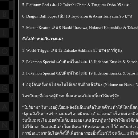
5. Platinum End เล่ม 12 Takeshi Obata & Tsugumi Ohba 95 บาท
6. Dragon Ball Super เล่ม 10 Toyotarou & Akira Toriyama 95 บาท
7. Master Keaton เล่ม 9 Naoki Urasawa, Hokusei Katsushika & Taka
ังไม่กำหนดวันวางแผง
1. World Trigger เล่ม 12 Daisuke Ashihara 95 บาท (การ์ตูน)
2. Pokemon Special ฉบับพิมพ์ใหม่ เล่ม 18 Hidenori Kusaka & Satos
3. Pokemon Special ฉบับพิมพ์ใหม่ เล่ม 19 Hidenori Kusaka & Satos
4. ฤดูร้อนครั้งต่อไป จะไม่ได้เจอกันอีกแล้วสินะ (Nidome no Natsu, 
ครกันนะที่ส่งเธอผู้มีรอยยิ้มแสนสดใสคนนี้มาให้ผมรู้จัก
"โมริยามา ริน" เธอผู้เปี่ยมพลังอันล้นเหลือในทุกด้าน ทำให้โลกนี้สดชื
ปลุกพลังในการสร้างวงดนตรีตามฝันของตัวเองจนสำเร็จ ผมเคยคิด
วันนั้นผมจะไม่เอ่ยคำนั้นกับเธอเลย แต่แล้วปาฏิหาริย์ทำให้ผมได้กลั
ได้ใช้เวลาอันแสนพิเศษ โดยมีดนตรีที่หล่อหลอมเราไว้ด้วยกัน ช่วง
การย้อนเวลากลับไปครั้งนี้ก็เพื่อรักษารอยยิ้มนี้เอาไว้ จนถึง.... แม้ไม่