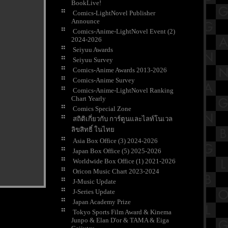
BookLive!
Comics-LightNovel Publisher
Announce
Comics-Anime-LightNovel Event (2)
2024-2026
Seiyuu Awards
Seiyuu Survey
Comics-Anime Awards 2013-2026
Comics-Anime Survey
Comics-Anime-LightNovel Ranking
Chart Yearly
Comics Special Zone
สถิติเกี่ยวกับ การ์ตูนและไลท์โนเวล
ลิขสิทธิ์ ในไท
Asia Box Office (3) 2024-2026
Japan Box Office (5) 2025-2026
Worldwide Box Office (1) 2021-2026
Oricon Music Chart 2023-2024
J-Music Update
J-Series Update
Japan Academy Prize
Tokyo Sports Film Award & Kinema
Junpo & Elan D'or & TAMA & Eiga