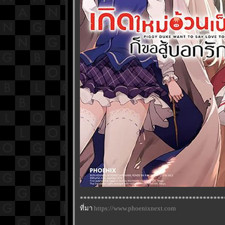
*****************************************
ที่มา
https://www.phoenixnext.com