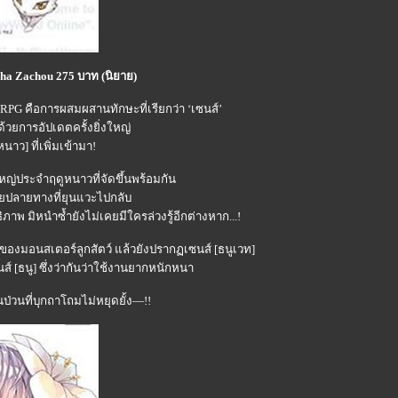
loha Zachou 275 บาท (นิยาย)
PG คือการผสมผสานทักษะที่เรียกว่า ‘เซนส์’
วยการอัปเดตครั้งยิ่งใหญ่
นาว] ที่เพิ่มเข้ามา!
ใหญ่ประจำฤดูหนาวที่จัดขึ้นพร้อมกัน
ยปลายทางที่ยุนแวะไปกลับ
ิภาพ มิหนำซ้ำยังไม่เคยมีใครล่วงรู้อีกต่างหาก...!
ยของมอนสเตอร์ลูกสัตว์ แล้วยังปรากฏเซนส์ [ธนูเวท]
์ [ธนู] ซึ่งว่ากันว่าใช้งานยากหนักหนา
นป่วนที่บุกถาโถมไม่หยุดยั้ง—!!