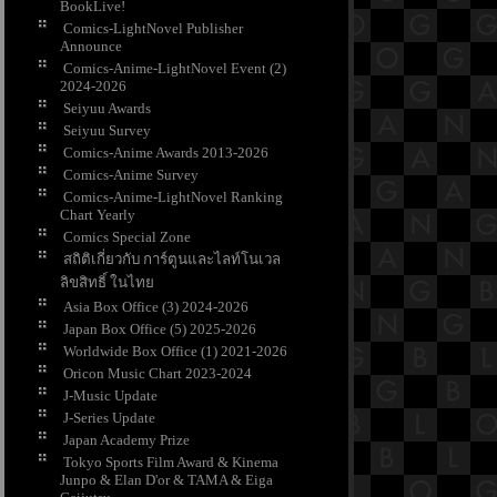
BookLive!
Comics-LightNovel Publisher
Announce
Comics-Anime-LightNovel Event (2)
2024-2026
Seiyuu Awards
Seiyuu Survey
Comics-Anime Awards 2013-2026
Comics-Anime Survey
Comics-Anime-LightNovel Ranking
Chart Yearly
Comics Special Zone
สถิติเกี่ยวกับ การ์ตูนและไลท์โนเวล
ลิขสิทธิ์ ในไท
Asia Box Office (3) 2024-2026
Japan Box Office (5) 2025-2026
Worldwide Box Office (1) 2021-2026
Oricon Music Chart 2023-2024
J-Music Update
J-Series Update
Japan Academy Prize
Tokyo Sports Film Award & Kinema
Junpo & Elan D'or & TAMA & Eiga