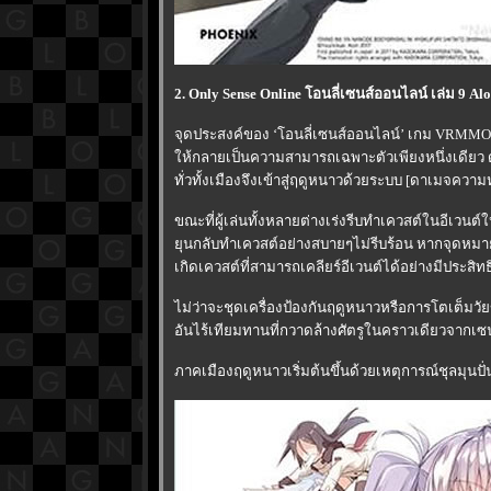
2. Only Sense Online โอนลี่เซนส์ออนไลน์ เล่ม 9 A
จุดประสงค์ของ ‘โอนลี่เซนส์ออนไลน์’ เกม VRMMOR
ห้กลายเป็นความสามารถเฉพาะตัวเพียงหนึ่งเดียว ด้
ทั่วทั้งเมืองจึงเข้าสู่ฤดูหนาวด้วยระบบ [ดาเมจความห
ขณะที่ผู้เล่นทั้งหลายต่างเร่งรีบทำเควสต์ในอีเวนต์
ุนกลับทำเควสต์อย่างสบายๆไม่รีบร้อน หากจุดหมา
เกิดเควสต์ที่สามารถเคลียร์อีเวนต์ได้อย่างมีประสิทธ
ไม่ว่าจะชุดเครื่องป้องกันฤดูหนาวหรือการโตเต็มวั
อันไร้เทียมทานที่กวาดล้างศัตรูในคราวเดียวจากเซนส
ภาคเมืองฤดูหนาวเริ่มต้นขึ้นด้วยเหตุการณ์ชุลมุนปั่