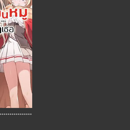
****************