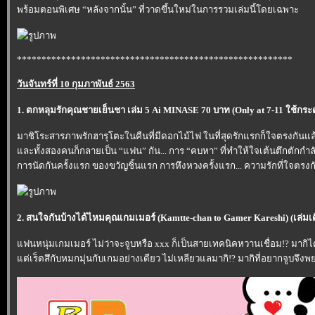
พร้อมตอนพิเศษ “หลังจากนั้น” ที่วาดขึ้นใหม่ในการรวมเล่มนี้โดยเฉพาะ
********************************************************
วันจันทร์ที่ 10 กุมภาพันธ์ 2563
1. ตกหลุมรักคุณชายเย็นชา เล่ม 5 Ai MINASE 70 บาท (Only at 7-11 ใช้
มาชิโระสารภาพรักฮารุโตะในคืนที่มีดอกไม้ไฟ ในที่สุดรักแรกก็ใจตรงกันแล
ละทั้งสองคนก็กลายเป็น “แฟน” กัน... การ “คบหา” ที่ทำให้ใจเต้นตึกตักกำลั
การนัดกันครั้งแรก ของขวัญชิ้นแรก การหึงหวงครั้งแรก... ความรักที่ใจตรงก
2. สนใจกันบ้างได้ไหมคุณเกมเมอร์ (Kamtte-chan to Gamer Kareshi) (เล่ม
ฟนหนุ่มเกมเมอร์ ไม่ว่าจะจูบหรือ xxx ก็เป็นสายเทคนิคหวานเชื่อม!? มากิได
ต่เร็ตสึกับหมกมุ่นกับเกมอย่างเดียว ไม่เหลียวแลมากิ!? มากิที่อยากจูบจึงพย