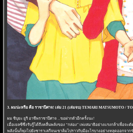
3. ผมน่ะหรือ คือ ราชาปีศาจ! เล่ม 21 (เล่มจบ) TEMARI MATSUMOTO /
ผม ชิบุยะ ยูริ อาชีพราชาปีศาจ ...ขอฝากตัวอีกครั้งนะ!
เมื่อเยลซีซึ่งรับรู้ได้ถึงคลื่นพลังของ “กล่อง” เพ่งสมาธิอย่างแรงกล้าเพื่อจะต
พลังนั้นก็พุ่งไปยังซาราเลกีจนเขาล้มไปราวกับมีอะไรบางอย่างหลุดออกจากร่า