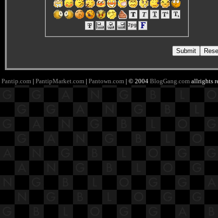
Pantip.com
|
PantipMarket.com
|
Pantown.com
| © 2004
BlogGang.com
allrights 