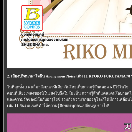
2. เสียงปริศนาพาใจฝัน Anonymous Noise เล่ม 11 RYOKO FUKUYAMA 70
นที่สุดทั้ง 3 คนก็มาถึงบนเวทีเดียวกันโดยเก็บความรู้สึกตลอด 6 ปีไว้ในใจ!
ตอนที่เสียงเพลงของนิโนะส่งไปถึงโมโมะนั้น ความรู้สึกที่แต่ละคนโอบกอดไว้
ละความรักของมิโอกับฮารุโยชิ รวมถึงความรักของคุโระก็ได้มีการเคลื่อนไ
เล่ม 11 อันรุนแรงที่ทำให้ความรู้สึกของทุกคนเปลี่ยนรูปร่างไป!