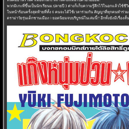
พวกมิเกะที่ขึ้นเป็นนักเรียนม.ปลายปี 3 ต่างก็เก็บความรู้สึกไว้ในอกแล้วใช้ชีว
นหน้าร้อนครั้งสุดท้ายที่ทั้ง 6 คนจะได้ใช้เวลาร่วมกัน สัญญาที่ทุกคนทำร่วมก
ดราม่าวัยรุ่นเด็กชานเมือง☆ยอดนิยมจบบริบูรณ์ในเล่มนี้!! อีกทั้งยังมีเรื่องสั้