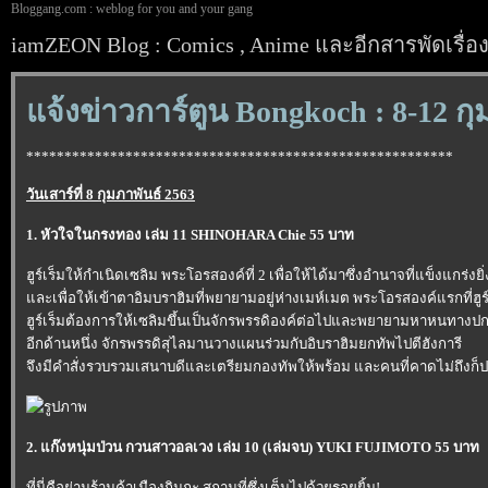
Bloggang.com : weblog for you and your gang
iamZEON Blog : Comics , Anime และอีกสารพัดเรื่อ
จ้งข่าวการ์ตูน Bongkoch : 8-12 กุ
********************************************************
วันเสาร์ที่ 8 กุมภาพันธ์ 2563
1. หัวใจในกรงทอง เล่ม 11 SHINOHARA Chie 55 บาท
ฮูร์เร็มให้กำเนิดเซลิม พระโอรสองค์ที่ 2 เพื่อให้ได้มาซึ่งอำนาจที่แข็งแกร่งย
ละเพื่อให้เข้าตาอิมบราฮิมที่พยายามอยู่ห่างเมห์เมต พระโอรสองค์แรกที่ฮูร์
ฮูร์เร็มต้องการให้เซลิมขึ้นเป็นจักรพรรดิองค์ต่อไปและพยายามหาหนทางปกป
อีกด้านหนึ่ง จักรพรรดิสุไลมานวางแผนร่วมกับอิบราฮิมยกทัพไปตีฮังการี
จึงมีคำสั่งรวบรวมเสนาบดีและเตรียมกองทัพให้พร้อม และคนที่คาดไม่ถึงก็ปรากฏ
2. แก๊งหนุ่มป่วน กวนสาวอลเวง เล่ม 10 (เล่มจบ) YUKI FUJIMOTO 55 บาท
ที่นี่คือย่านร้านค้าเมืองกินกะ สถานที่ซึ่งเต็มไปด้วยรอยยิ้ม!