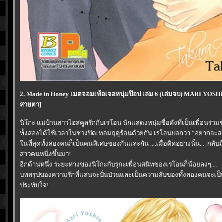
2. Made in Honey เมดจอมเพ้อเจอหนุ่มป๊อป เล่ม 6 (เล่มจบ) MARI YO
สายตา]
นิโกะ แม่บ้านสาวไฮสคูลรักกับเรโอน นักแสดงหนุ่มชื่อดังที่เป็นเพื่อนร่ว
ทั้งสองได้ใช้เวลาในช่วงปิดเทอมฤดูร้อนด้วยกัน เรโอนบอกว่า “อยากจะสม
นที่สุดทั้งสองคนก็เป็นคนพิเศษของกันและกัน ....เมื่อคิดอย่างนั้น.... ก
สาวคนหนึ่งขึ้นมา!
อีกด้านหนึ่ง ระยะห่างของนิโกะกับรุกะเพื่อนสนิทของเรโอนก็น้อยลงๆ....
บทสรุปของความรักที่แสนจะปั่นป่วนและเป็นความลับของทั้งสองคนจะเป็นอ
ประทับใจ!