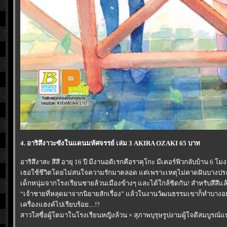
4. อาริสึงาวะซังในแดนมหัศจรรย์ เล่ม 3 AKIRA OZAKI 65 บาท
อาริสึงาสะ สึสึ อายุ 16 ปี มีงานอดิเรกคือราคุโกะ มีเคอร์ฟิวกลับบ้าน 6 โมง
เธอใช้ชีวิตโดยไม่สนใจความรักมาตลอด แต่เพราะเหตุไม่คาดฝันบางประ
เด็กหนุ่มจากโรงเรียนชายล้วนเมืองข้างๆ และได้ใกล้ชิดกัน! สำหรับสึสึแล
“เจ้าชายที่หลุดมาจากนิยายสักเรื่อง” แล้วในงานวัฒนธรรมเขาก็ทำบางอย่
เครื่องแฮงค์ไปเรียบร้อย....!?
สาวใสซื่อผู้โตมาในโรงเรียนหญิงล้วน × สุภาพบุรุษรูปงามผู้ใจดีสมบูรณ์แบ