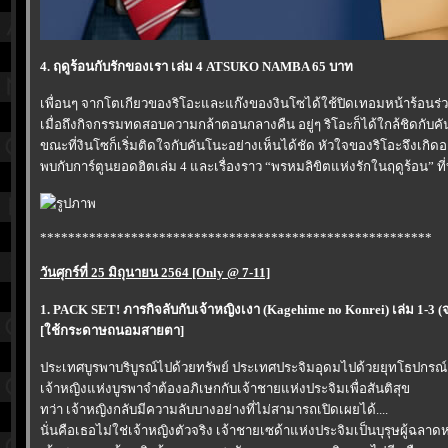
4. ฤดูร้อนกับรักของเรา เล่ม 4 ATSUKO NAMBA 65 บาท
เพื่อนๆ จากโตเกียวของริโอะและแก๊งของงินโซได้ใช้ปิดเทอมหน้าร้อนร่
เมื่อถึงกิจกรรมทดสอบความกล้าตอนกลางคืน อยู่ๆ ริโอะก็ได้ใกล้ชิดกับคั
ขณะที่งินโซก็เริ่มติดใจกับคันโนะอย่างเห็นได้ชัด หัวใจของริโอะจึงเกิดอ
พบกับการ์ตูนยอดฮิตเล่ม 4 และเรื่องราว “พรหมลิขิตแห่งรักในฤดูร้อน” ที่บริ
********************************************************
วันศุกร์ที่ 25 มิถุนายน 2564 [Only @ 7-11]
1. PACK SET! ภารกิจลับกับเจ้าหญิงเงา (Kagehime no Konrei) เล่ม 1-
[ใช้กระดาษถนอมสายตา]
ประเทศบูรพาบริบูรณ์ไปด้วยทรัพย์ ประเทศประจิมอุดมไปด้วยยุทโธปกรณ์
เจ้าหญิงแห่งบูรพาจำต้องอภิเษกกับเจ้าชายแห่งประจิมเพื่อสันติสุข
ทว่า เจ้าหญิงกลับมีความลับบางอย่างที่ไม่สามารถเปิดเผยได้....
นั่นคือเธอไม่ใช่เจ้าหญิงตัวจริง เจ้าชายเซด้าแห่งประจิมเป็นบุรุษผู้ฉลา