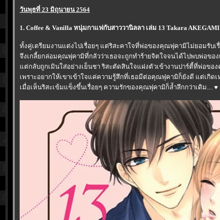
วันพุธที่ 23 มิถุนายน 2564
1. Coffee & Vanilla หนุ่มกาแฟกับสาววานิลลา เล่ม 13 Takara AKEGA
ทั้งคู่เตรียมงานแต่งไปเรื่อยๆ แต่ริสะคาใจที่พ่อของคุณฟุคามิไม่ยอมรับเ
จึงเกลี้ยกล่อมคุณฟุคามิที่กลัวว่าเธอจะถูกทำร้ายจิตใจจนได้ไปพบพ่อขอ
ต่กลับถูกเมินใส่อย่างเย็นชา ริสะตัดสินใจแฝงตัวเข้างานปาร์ตี้ที่พ่อข
เพราะอยากให้เขาเข้าใจแค่ความรู้สึกที่เธอมีต่อคุณฟุคามิก็ยังดี แต่เกิดเหต
เมื่อเห็นริสะเข้มแข็งขึ้นเรื่อยๆ ความรักของคุณฟุคามิก็ล้ำลึกกว่าเดิม.... ♥