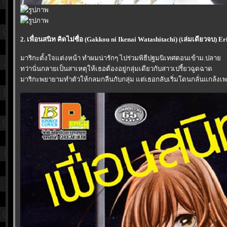
2. เพื่อนสนิท คิดไม่ซื่อ (Gakkou ni Ikenai Watashitachi) (เล่มเดียวจบ) E
มาริกะตั้งใจแต่งหน้า ทำผมน่ารักๆ ไปร่วมพิธีปฐมนิเทศตอนเข้าม.ปลา
ทว่านั่นกลายเป็นสาเหตุให้เธอต้องอยู่กลุ่มเดียวกับสาวเปรี้ยวฉูดฉาด
มาริกะพยายามทำตัวให้กลมกลืนกับกลุ่ม แต่เธอกลับเริ่มโดนกลั่นแกล้งเพราะ