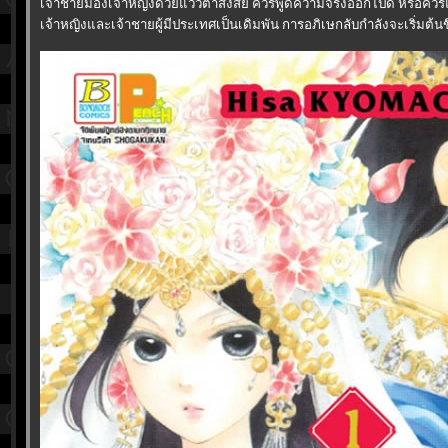
เจ้าชายมองเจ้าหญิงด้วยแววตาสงสัย ควรพูดความจริงออกไปดี หรือค
เจ้าหญิงและเจ้าชายผู้มีประเทศเป็นเดิมพัน การอภิเษกลับกำลังจะเริ่มต้นขึ