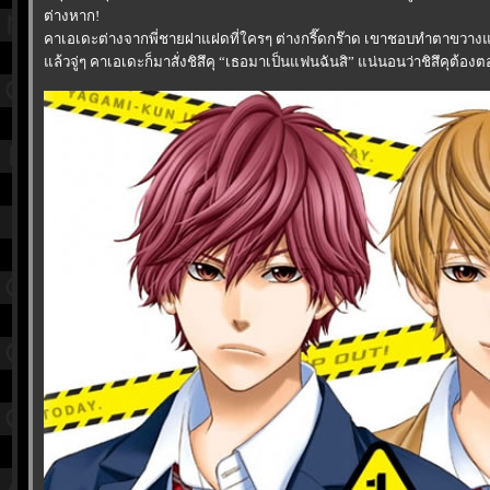
ต่างหาก!
คาเอเดะต่างจากพี่ชายฝาแฝดที่ใครๆ ต่างกรี๊ดกร๊าด เขาชอบทำตาขวางแ
ล้วจู่ๆ คาเอเดะก็มาสั่งชิสึคุ “เธอมาเป็นแฟนฉันสิ” แน่นอนว่าชิสึคุต้องตอบ