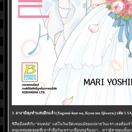
3. ยางามิคุงทำแสบอีกแล้ว (Yagami-kun wa, Kyou mo Ijiwaru.) เล่ม 1 
ชิสึคุมีอคติกับ “คนหล่อ” แต่ในวันเปิดเทอมมัธยมปลายวันแรก เธอต้องจ
หนุ่มหล่อสุดฮอตที่เขาร่ำลือกันเพราะเพื่อนขอร้องมา.... ทว่าผู้ชายคนนั