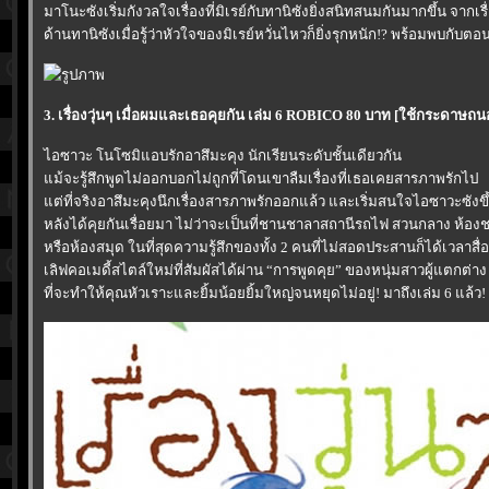
มาโนะซังเริ่มกังวลใจเรื่องที่มิเรย์กับทานิซังยิ่งสนิทสนมกันมากขึ้น จา
ด้านทานิซังเมื่อรู้ว่าหัวใจของมิเรย์หวั่นไหวก็ยิ่งรุกหนัก!? พร้อมพบกับ
3. เรื่องวุ่นๆ เมื่อผมและเธอคุยกัน เล่ม 6 ROBICO 80 บาท [ใช้กระดาษ
ไอซาวะ โนโซมิแอบรักอาสึมะคุง นักเรียนระดับชั้นเดียวกัน
ม้จะรู้สึกพูดไม่ออกบอกไม่ถูกที่โดนเขาลืมเรื่องที่เธอเคยสารภาพรักไป
ต่ที่จริงอาสึมะคุงนึกเรื่องสารภาพรักออกแล้ว และเริ่มสนใจไอซาวะซัง
หลังได้คุยกันเรื่อยมา ไม่ว่าจะเป็นที่ชานชาลาสถานีรถไฟ สวนกลาง ห้อ
หรือห้องสมุด ในที่สุดความรู้สึกของทั้ง 2 คนที่ไม่สอดประสานก็ได้เวลาสื่อถึ
เลิฟคอเมดี้สไตล์ใหม่ที่สัมผัสได้ผ่าน “การพูดคุย” ของหนุ่มสาวผู้แตกต่าง
ที่จะทำให้คุณหัวเราะและยิ้มน้อยยิ้มใหญ่จนหยุดไม่อยู่! มาถึงเล่ม 6 แล้ว!