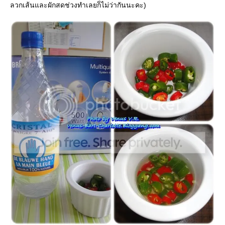
ลวกเส้นและผักสดช่วงทำเลยก็ไม่ว่ากันนะคะ)