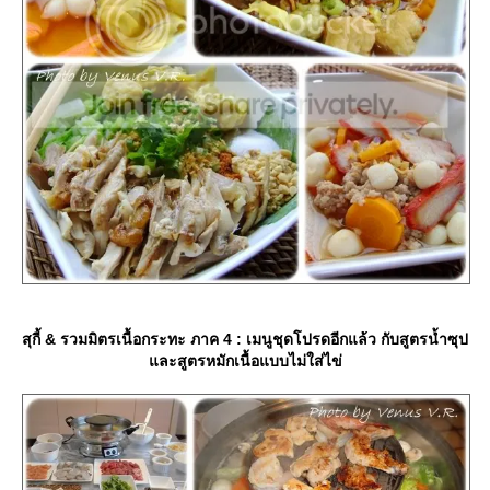
สุกี้ & รวมมิตรเนื้อกระทะ ภาค 4 : เมนูชุดโปรดอีกแล้ว กับสูตรน้ำซุป
ละสูตรหมักเนื้อแบบไม่ใส่ไข่