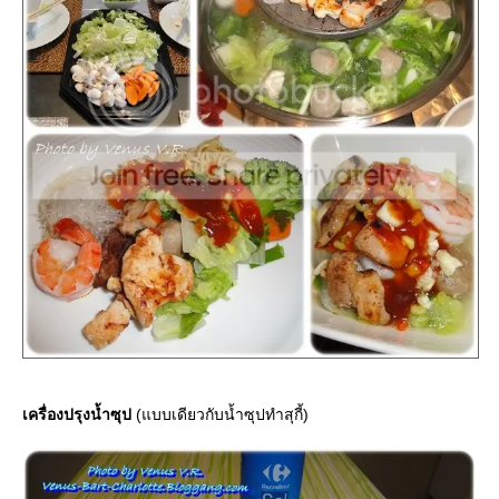
เครื่องปรุงน้ำซุป
(แบบเดียวกับน้ำซุปทำสุกี้)