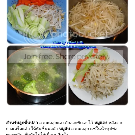
สำหรับลูกชิ้นปลา
ลวกพอสุกและตักออกพักเอาไว้
หมูแดง
หลังจาก
่างเสร็จแล้ว ให้หั่นชิ้นพอคำ
หมูสับ
ลวกพอสุก แช่ในน้ำซุปพอ
ขลุกขลิก เพื่อกันไม่ให้เนื้อหมูสีคล้ำ