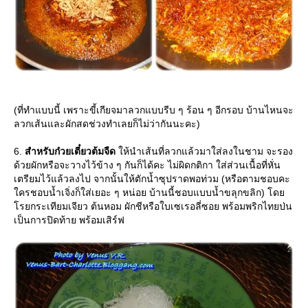
(ที่ทำแบบนี้ เพราะขี้เกียจมาลวกแบบรีบ ๆ ร้อน ๆ อีกรอบ บ้านไหนจะ
ลวกเส้นและผักสดช่วงทำเลยก็ไม่ว่ากันนะคะ)
6.
สำหรับก๋วยเตี๋ยวต้มจืด
ห้นำเส้นที่ลวกแล้วมาใส่ลงในชาม จะรอง
ด้วยผักหรือจะวางไว้ข้าง ๆ กันก็ได้คะ ไม่ผิดกติกา ใส่ส่วนเนื้อที่หั่น
เตรียมไว้แล้วลงไป จากนั้นให้ตักน้ำซุปราดพอท่วม (หรือตามชอบคะ
ครชอบน้ำเจิ่งก็ใส่เยอะ ๆ หน่อย บ้านนี้ชอบแบบน้ำขลุกขลิก) โด
รยกระเทียมเจียว ต้นหอม ผักชีหรือใบเซเรอลี่ซอย พร้อมพริกไทยป่น
เป็นการปิดท้าย พร้อมเสิร์ฟ