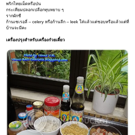
พริกไทยเม็ดหรือป่น
กระเทียมปลอกเปลือกทุบหยาบ ๆ
รากผักชี
ก้านเซเรอลี่ – celery หรือก้านลีก – leek ใส่แล้วแต่ชอบหรือแล้วแต่ที่
บ้านจะมีคะ
เครื่องปรุงสำหรับเครื่องก๋วยเตี๋ยว