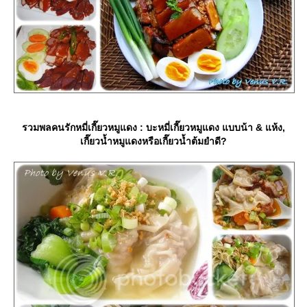
รวมพลคนรักหมี่เกี๊ยวหมูแดง : บะหมี่เกี๊ยวหมูแดง แบบน้า & แห้ง,
เกี๊ยวน้ำหมูแดงหรือเกี๊ยวน้ำต้มยำดี?