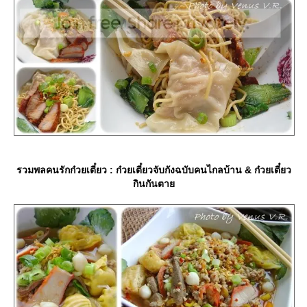
รวมพลคนรักก๋วยเตี๋ยว : ก๋วยเตี๋ยวจับกังฉบับคนไกลบ้าน & ก๋วยเตี๋ยว
กินกันตา