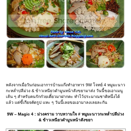
หลังจากเมื่อวันก่อนเอาการบ้านแก๊งทำอาหาร 9W โจทย์ 4 หมูมะนาว
กะหล่ำปลีม่วง & ข้าวเหนียวดำมูนหน้าสังขยามาส่ง วันนี้ขอเอาเมนู
เส้น ๆ สำหรับคนรักก๋วยเตี๋ยวมาฝากคะ ทำไว้ประมาณชาติหนึ่งได้
ล้ว แต่ขี้เกียจคัดรูป แหะ ๆ วันนี้เลยขอเอามาลงเลยละกัน
9W – Magic 4 : ม่วงคราม วาบหวามใจ # หมูมะนาวกะหล่ำปลีม่วง
& ข้าวเหนียวดำมูนหน้าสังขยา