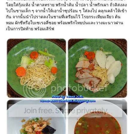
ดยใส่กุ้งแห้ง น้ำตาลทราย พริกน้ำส้ม น้ำปลา น้ำพริกเผา ถั่วลิสงลง
ไปในชามเล็ก ๆ จากน้ำให้เอาน้ำซุปร้อน ๆ ใส่ลงไป คลุกเคล้าให้เข้า
กัน จากนั้นนำไปราดลงในชามที่เตรียมไว้ โรยกระเทียมเจียว ต้น
หอม ผักชีหรือใบเซเรอลี่ซอย พร้อมพริกไทยป่นและวางมะนาวฝาน
เป็นการปิดท้าย พร้อมเสิร์ฟ