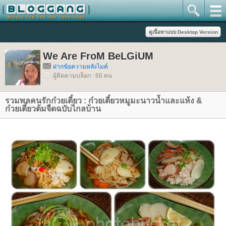
We Are FroM BeLGiUM
ฝากข้อความหลังไมค์
ผู้ติดตามบล็อก : 66 คน
รวมพลคนรักก๋วยเตี๋ยว : ก๋วยเตี๋ยวหมูมะนาวน้ำและแห้ง &
ก๋วยเตี๋ยวต้มจืดฉบับไกลบ้าน