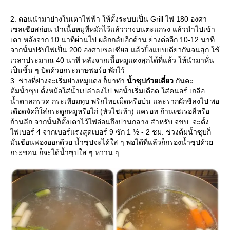
2. ตอนนำมาย่างในเตาไฟฟ้า ให้ตั้งระบบเป็น Grill ไฟ 180 องศา
เซลเซียสก่อน นำเนื้อหมูที่หมักไว้แล้ววางบนตะแกรง แล้วนำไปเข้า
เตา หลังจาก 10 นาทีผ่านไป ผลิกกลับอีกด้าน ย่างต่ออีก 10-12 นาที
จากนั้นปรับไฟเป็น 200 องศาเซลเซียส แล้วปิ้งแบบเดียวกันจนสุก ใช้
เวลาประมาณ 40 นาที หลังจากเนื้อหมูแดงสุกได้ที่แล้ว ให้นำมาหั่น
เป็นชิ้น ๆ ปิดด้วยกระดาษฟอร์ย พักไว้
3. ช่วงที่ย่างจะเริ่มย่างหมูแดง ก็มาทำ
น้ำซุปก๋วยเตี๋ยว
กันคะ
ต้มน้ำซุบ ตั้งหม้อใส่น้ำเปล่าลงไป พอน้ำเริ่มเดือด ใส่คนอร์ เกลือ
น้ำตาลกรวด กระเทียมทุบ พริกไทยเม็ดหรือป่น และรากผักชีลงไป พอ
เดือดจัดก็ใส่กระดูกหมูหรือไก่ (หัวไชเท้า) แครอท ก้านเซเรอลี่หรือ
ก้านลีก จากนั้นก็ตั้งเตาไว้ไฟอ่อนถึงปานกลาง สำหรับ จขบ. จะตั้ง
ไฟเบอร์ 4 จากเบอร์แรงสุดเบอร์ 9 ซัก 1 ½ - 2 ชม. ช่วงต้มน้ำซุบก็
มั่นช้อนฟองออกด้วย น้ำซุปจะได้ใส ๆ พอได้ที่แล้วก็กรองน้ำซุปด้ว
กระชอน ก็จะได้น้ำซุปใส ๆ หวาน ๆ