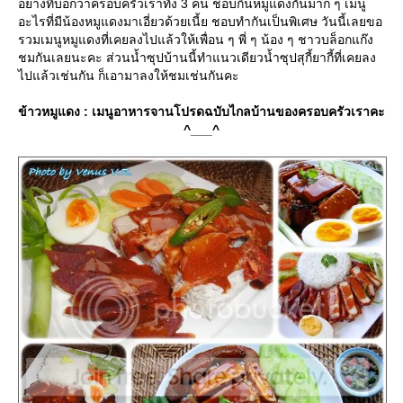
อย่างที่บอกว่าครอบครัวเราทั้ง 3 คน ชอบกินหมูแดงกันมาก ๆ เมนู
อะไรที่มีน้องหมูแดงมาเอี่ยวด้วยเนี้ย ชอบทำกันเป็นพิเศษ วันนี้เลยขอ
รวมเมนูหมูแดงที่เคยลงไปแล้วให้เพื่อน ๆ พี่ ๆ น้อง ๆ ชาวบล็อกแก๊ง
ชมกันเลยนะคะ ส่วนน้ำซุปบ้านนี้ทำแนวเดียวน้ำซุปสุกี้ยากี้ที่เคยลง
ไปแล้วเช่นกัน ก็เอามาลงให้ชมเช่นกันคะ
ข้าวหมูแดง : เมนูอาหารจานโปรดฉบับไกลบ้านของครอบครัวเราคะ
^___^