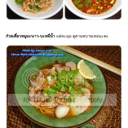
ก๋วยเตี๋ยวหมูมะนาว-บะหมี่น้ำ
ต่ละมุม ดูตามสบายเลยนะคะ