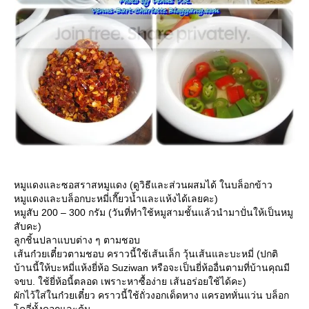
หมูแดงและซอสราสหมูแดง (ดูวิธีและส่วนผสมได้ ในบล็อกข้าว
หมูแดงและบล็อกบะหมี่เกี๊ยวน้ำและแห้งได้เลยคะ)
หมูสับ 200 – 300 กรัม (วันที่ทำใช้หมูสามชั้นแล้วนำมาปั่นให้เป็นหมู
สับคะ)
ลูกชิ้นปลาแบบต่าง ๆ ตามชอบ
เส้นก๋วยเตี๋ยวตามชอบ คราวนี้ใช้เส้นเล็ก วุ้นเส้นและบะหมี่ (ปกติ
บ้านนี้ให้บะหมี่แห้งยี่ห้อ Suziwan หรือจะเป็นยี่ห้ออื่นตามที่บ้านคุณมี
จขบ. ใช้ยี่ห้อนี้ตลอด เพราะหาซื้อง่าย เส้นอร่อยใช้ได้คะ)
ผักไว้ใส่ในก๋วยเตี๋ยว คราวนี้ใช้ถั่วงอกเด็ดหาง แครอทหั่นแว่น บล็อก