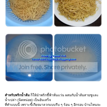
สำหรับพริกน้ำส้ม
ก็ให้นำพริกชี้ฟ้าหั่นแว่น ผสมกับน้ำส้มสายชูและ
น้ำเปล่า (นิดหน่อย) เป็นอันเสร็จ
ที่ทำแบบนี้ เพราะขี้เกียจมาลวกแบบรีบ ๆ ร้อน ๆ อีกรอบ บ้านไหนจะ