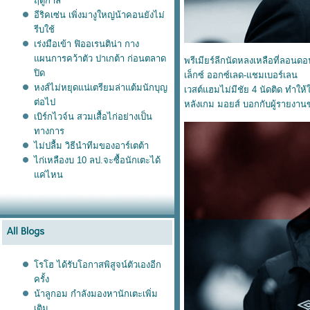
ฤดูกาล
อีริคเซ่น เพิ่งมางูใหญ่น้าคอนยังไม่
รีบใช้
เร่งมือเข้า ฟิออเรนติน่า กาง
ผนการคว้าตัว ปาเกต้า ก่อนตลาด
พรีเมียร์ลีกนัดหลงเหลือที่ลอนดอน 
ปิด
เล็กซ์ ออกซ์เลด-แชมเบอร์เลน
หงส์ไม่หยุดแน่เตรียมล่าแต้มนักบุญ
เวสต์แฮมไม่มีชัย 4 นัดติด ทำให
ต่อไป
หลังเกม มอยส์ บอกกับผู้รายงานข่
เบิร์กไวจ์น สวมเสื้อไก่อย่างเป็น
ทางการ
ไม่ปลื้ม วิธีนำทีมของอาร์เตต้า
ไก่เหลืองบ 10 ลป.จะซื้อนักเตะได้
ค่ไหน
รโฮ ได้รับโอกาสพิสูจน์ตัวเองอีก
ครั้ง
น้าลูกอม กำลังมองหานักเตะเพิ่ม
เติม