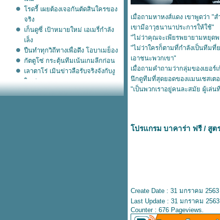
รดรี้ เผยต้องเจอกันตัดสินใครของ
เมื่อถามหาหงส์แดง เขาพูดว่า "สำ
จริง
เขามีอาวุธนานาประการให้ใช้"
เก็นดูซี่ เป้าหมายใหม่ เอเมรี่กำลัง
"ไม่ว่าคุณจะเพียรพยายามหยุดพว
เล็ง
"ไม่ว่าใครก็ตามที่กำลังเป็นทีมที
ปืนทำทุกวิถีทางเพื่อดึง โอบาเมย็อง
เอาชนะพวกเขา"
กัตตูโซ่ กระตุ้นทีมเน้นเกมลีกก่อน
เมื่อถามคำถามว่ากลุ่มของเยอร์เ
เลาตาโร่ เมินข่าวลือรับจริงจังกับงู
นึกดูทีมที่สุดยอดของแมนเชสเตอ
หญ่
"เป็นพวกเราอยู่คนละสมัย ผู้เล่นท
น้าลูกอมประทับใจ กรีนวู้ด ผลงานดี
ขึ้นเรื่อยๆ
อมรับแล้ว งูใหญ่ ดอดเข้าคุย เลา
ตาโร่ อเล็กซิส
ปรแกรม บาคาร่า ฟรี
/
สูต
หงส์แดง ไฟเขียวสอยตัว ติอาโก้
น้าลูกอมมั่นใจลูกทีมถึงพักน้อ
ก็ตาม
งูเตรียมเจรจายืมตัว อเล็กซิส จาก
ปีศาจแดง
ซาเน่ ตัวปลดล็อคเสือใต้ตัวจริง
Create Date : 31 มกราคม 2563
ล็อก เลาตาโร่ สวมรอยแทน กุน
Last Update : 31 มกราคม 2563
ตั๋วไปยูโรปาใบสำคัญของไก่เดือ
Counter : 676 Pageviews.
ทอง