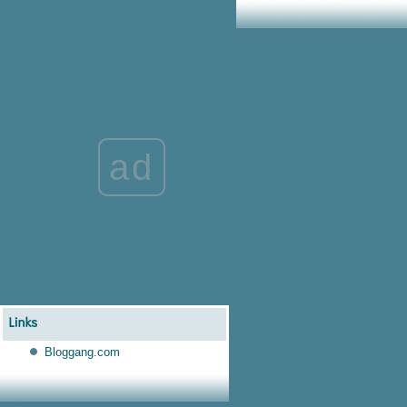
ลิ่ง
มาร์กเซยกะรวบสอง โด้-ซีดาน ร่วม
ทีม
ถูกใจใช่เลย มาร์ติเนซ พับแผน
ประตูสำรอง
กูลิบาลี่ เนื้อหอมสุดๆเรือใบ ปีศาจ
ฟาดฟันชิงตัว
อาร์เตต้า เตรียมแผนรั้ง เซบายอส
ad
อยู่เล่นทีมต่อ
อันเช่ กระตุ้นลูกทีมปรับจิตใจเพื่อ
พบทีมนำ
ม้โปรแกรมถี่ยิบ โซลชา มั่นใจลูก
ทีมพร้อมเสมอ
มีคนหนุนหลังให้ เลวานดอฟสกี้
คว้าบัลลงดอร์
พูลิซิช ถ่อมตัว ไม่อาจยกตัวเองไป
เทียบระดับ อาซาร์
ซาก้า มีดีกว่านี้อีกแค่ยังไม่งัดออก
มาหมด
Bloggang.com
เชซุส นักเตะมีสไตล์เป็นของตัวเอง
ปีศาจแดงพร้อมควักกระเป๋าจ่าย 50
ล้านป.แลก ซานโช่