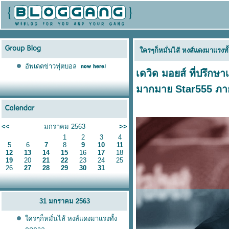
ครๆก็หมั่นไส้ หงส์แดงมาแรงทั
อัพเดตข่าวฟุตบอล
เดวิด มอยส์ ที่ปรึกษ
มากมา
Star555
ภาย
<<
มกราคม 2563
>>
1
2
3
4
5
6
7
8
9
10
11
12
13
14
15
16
17
18
19
20
21
22
23
24
25
26
27
28
29
30
31
31 มกราคม 2563
ครๆก็หมั่นไส้ หงส์แดงมาแรงทั้ง