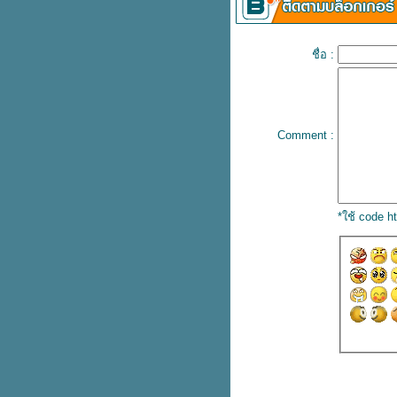
ป๊อกบา เตรียมต่อสัญญาฉบับใหม่
เพิ่ม
เคาะราคาแล้ว ติอาโก้ ค่าเหนื่อ
ชื่อ :
40 ล้านยูโร
ต่างดาวหอบ 70 ล้านยูโรให้งูใหญ่
ลก เลาตาโร่
ลมพ์ส เร้าตัวเก๋าในทีมเป็นแบบ
Comment :
อย่างรุ่นน้อง
ืนยันชัดเจน โอซิล สถานะยัง
เหมือนเดิม
ซาเน่ ประเดิมสนามลงซ้อมเสือใต้
ครั้งแรก
*ใช้ code 
ติอาโก้ ตัวเสริมสมรรถนะเกมรุก
หงส์แดง
คุยโวได้อีก ซลาตัน กร้าวหากอยู่มิ
ลานต่อได้แชมป์แน่
จอร์จินโญ่ ตัวสำคัญของสิงห์บลู
ลือหึ่งต่างดาวบรรลุข้อตกลงกับ เลา
ตาโร่
หงส์แดงอยากให้ คูตินโญ่ คัมแบ็ค
หมาป่ายื่นข้อเสนอใหม่ล่อใจ สมอล