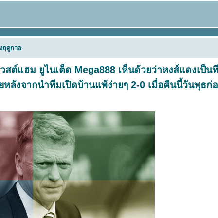
้งฤดูกาล
าเวสต์แฮม ยูไนเต็ด
Mega888
เห็นด้วยว่าหงส์แดงเป็นท
หลังจากนำทีมเปิดบ้านแพ้ง่ายๆ 2-0 เมื่อคืนนี้วันพุธก่