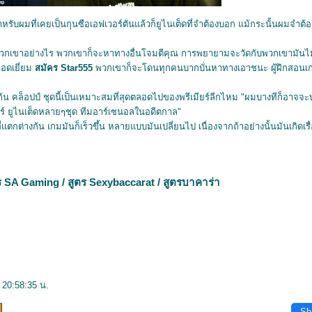
หรับผมที่เคยเป็นกุนซือเอฟเวอร์ตันแล้วก็ยูไนเต็ดที่จำต้องบอก แม้กระนั้นผมจำต้อ
กเขาอย่างไร พวกเขาก็จะหาทางอื่นโจมตีคุณ การพยายามจะวัดกับพวกเขามันไม่ใช่
่ยอดเยี่ยม
สมัคร
Star555
พวกเขาก็จะโดนทุกคนบากบั่นหาทางเอาชนะ ผู้ฝึกสอนเก
ก้น คล็อปป์ ชุดนี้เป็นเหมาะสมที่สุดตลอดไปของพรีเมียร์ลีกไหม "ผมบางทีก็อาจจะ
ร์ ยูไนเต็ดหลายๆชุด ทีมอาร์เซนอลในอดีตกาล"
ี่แตกต่างกัน เกมมันก็เร็วขึ้น หลายแบบมันเปลี่ยนไป เนื่องจากถ้าอย่างนั้นมันเกิดเรื
ร
SA Gaming
/
สูตร
Sexybaccarat
/
สูตรบาคาร่า
 20:58:35 น.
Sh