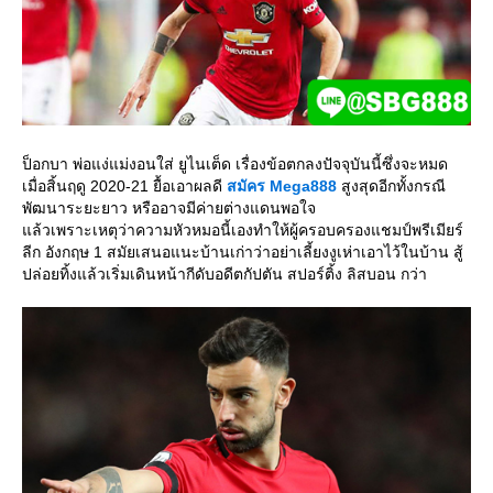
ป็อกบา พ่อแง่แม่งอนใส่ ยูไนเต็ด เรื่องข้อตกลงปัจจุบันนี้ซึ่งจะหมด
เมื่อสิ้นฤดู 2020-21 ยื้อเอาผลดี
สมัคร
Mega888
สูงสุดอีกทั้งกรณี
พัฒนาระยะยาว หรืออาจมีค่ายต่างแดนพอใจ
ล้วเพราะเหตุว่าความหัวหมอนี้เองทำให้ผู้ครอบครองแชมป์พรีเมียร์
ลีก อังกฤษ 1 สมัยเสนอแนะบ้านเก่าว่าอย่าเลี้ยงงูเห่าเอาไว้ในบ้าน สู้
ปล่อยทิ้งแล้วเริ่มเดินหน้ากีดับอดีตกัปตัน สปอร์ติ้ง ลิสบอน กว่า