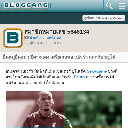
สมาชิกหมายเลข 5646134
ฝากข้อความหลังไมค์
ผู้ติดตามบล็อก : 0 คน
ื่นหมูยื่นแมว ปีศาจแดง เตรียมเสนอ เปเรร่า แลกกับ บรูโน่
อันเดรส เปเรร่า มิดฟิลด์แมนเชสเตอร์ ยูไนเต็ด
Sexygame
บางที
อาจโดนสังกัดเดิมใช้เป็นตัวแถมสำหรับ
Sclub
การขอซื้อ บรูโน่
ฟร์นานเดส จากสปอร์ติ้ง ลิสบอน