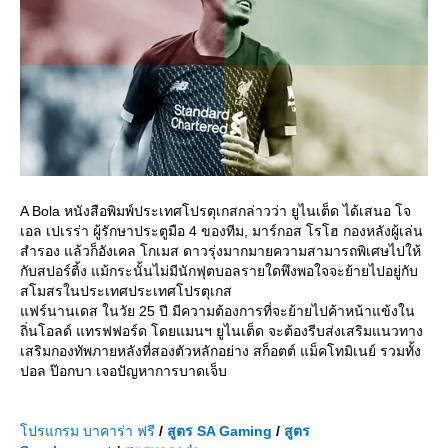
A Bola หนังสือพิมพ์ประเทศโปรตุเกสกล่าวว่า ยูไนเต็ด ได้เสนอ โจ
เอล เปเรร่า ผู้รักษาประตูมือ 4 ของทีม, มาร์กอส โรโฮ กองหลังผู้เล่น
สำรอง แล้วก็อังเคล โกเมส ดาวรุ่งมากมายความสามารถพิเศษไปให้
กับสปอร์ติ้ง แม้กระนั้นไม่มีนักฟุตบอลรายใดพึงพอใจจะย้ายไปอยู่กับ
สโมสรในประเทศประเทศโปรตุเกส
ฟร์นานเดส ในวัย 25 ปี มีความต้องการที่จะย้ายไปค้าหน้าแข้งใน
ถิ่นโอลด์ แทรฟฟอร์ด โดยแมนฯ ยูไนเต็ด จะต้องรีบส่งเสริมแนวทาง
เสริมกองทัพภายหลังที่สองตัวหลักอย่าง สก็อตต์ แม็คโทมิเนย์ รวมทั้ง
ปอล ป๊อกบา เจอปัญหาการบาดเจ็บ
ปรแกรม บาคาร่า ฟรี
/
สูตร
SA Gaming
/
สูตร