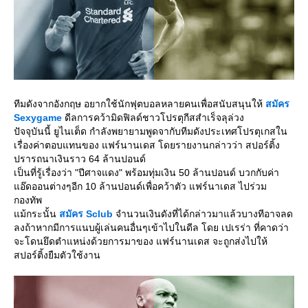
ทีมดังจากอังกฤษ อยากใช้นักฟุตบอลหลายคนเพื่อสนับสนุนให้
สมัคร
Sexygame
ดีลการคว้ามิดฟิลด์ชาวโปรตุกีสสำเร็จลุล่วง
ปัจจุบันนี้ ยูไนเต็ด กำลังพยายามพูดจากับทีมดังประเทศโปรตุเกสใน
เรื่องค่าตอบแทนของ แฟร์นานเดส โดยรายงานกล่าวว่า สปอร์ติ้ง
ปรารถนาเงินราว 64 ล้านปอนด์
เป็นที่รู้เรื่องว่า "ปีศาจแดง" พร้อมทุ่มเงิน 50 ล้านปอนด์ บวกกับค่า
อ๊ดออนต่างๆอีก 10 ล้านปอนด์เพื่อคว้าตัว แฟร์นาเดส ไปร่วม
กองทัพ
ม้กระนั้น
สมัคร
Sclub
จำนวนเงินดังที่ได้กล่าวมาแล้วบางทีอาจลด
ลงถ้าหากมีการแนบผู้เล่นคนอื่นๆเข้าไปในดีล โดย เปเรร่า ที่คาดว่า
จะโดนยึดตำแหน่งด้วยการมาของ แฟร์นานเดส จะถูกส่งไปให้
สปอร์ติ้งยืมตัวใช้งาน