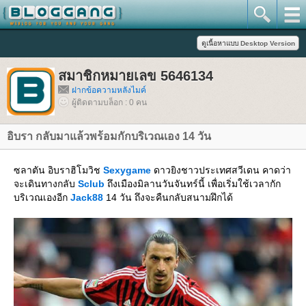
สมาชิกหมายเลข 5646134
ฝากข้อความหลังไมค์
ผู้ติดตามบล็อก : 0 คน
อิบรา กลับมาแล้วพร้อมกักบริเวณเอง 14 วัน
ซลาตัน อิบราฮิโมวิช
Sexygame
ดาวยิงชาวประเทศสวีเดน คาดว่า
จะเดินทางกลับ
Sclub
ถึงเมืองมิลานวันจันทร์นี้ เพื่อเริ่มใช้เวลากัก
บริเวณเองอีก
Jack88
14 วัน ถึงจะคืนกลับสนามฝึกได้