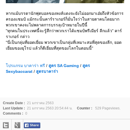
หากแม้บรรดานักฟุตบอลของหงส์แดงจะยังไม่ออกมาเอ๋ยถึงหัวข้อการ
ครองแชมป์ แม้กระนั้นคาร์ราเกอร์ก็มั่นใจว่าในสายตาคนโดยมาก
พวกเขาคงจะไม่พลาดการบรรลุเป้าหมายในปีนี้
"ทุกคนในประเทศนี้จะรู้สึกว่าพวกเราได้แชมป์พรีเมียร์ ลีกแล้ว" คาร์
ราเกอร์ กล่าว
"นี่เป็นกลุ่มที่ยอดเยี่ยม พวกเขาเป็นกลุ่มที่เหมาะสมที่สุดของลีก, ยอด
เยี่ยมของยุโรป แล้วก็ดีเยี่ยมที่สุดของโลกในตอนนี้"
ปรแกรม บาคาร่า ฟรี
/
สูตร
SA Gaming
/
สูตร
Sexybaccarat
/
สูตรบาคาร่า
Create Date :
21 มกราคม 2563
Last Update :
21 มกราคม 2563 20:54:44 น.
Counter :
529 Pageviews.
Comments :
0