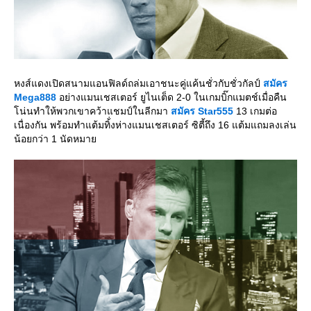
หงส์แดงเปิดสนามแอนฟิลด์ถล่มเอาชนะคู่แค้นชั่วกับชั่วกัลป์
สมัคร
Mega888
อย่างแมนเชสเตอร์ ยูไนเต็ด 2-0 ในเกมบิ๊กแมตช์เมื่อคืน
น่นทำให้พวกเขาคว้าแชมป์ในลีกมา
สมัคร
Star555
13 เกมต่อ
เนื่องกัน พร้อมทำแต้มทิ้่งห่างแมนเชสเตอร์ ซิตี้ถึง 16 แต้มแถมลงเล่น
น้อยกว่า 1 นัดหมา