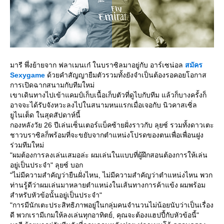
มารี พึ่งย้ายจาก ฟลาเมนเก๋ ในบราซิลมาอยู่กับ อาร์เซน่อล
สมัคร
Sexygame
ด้วยคำสัญญายืมตัวรวมทั้งยังจำเป็นต้องรอคอยโอกาส
การเปิดฉากสนามกับทีมใหม่
เขาเดินทางไปเข้าแคมป์เก็บเนื้อเก็บตัวที่ดูไบกับทีม แล้วก็บางครั้งก็
อาจจะได้รับจังหวะลงไปในสนามหนแรกเมื่อเจอกับ นิวคาสเซิ่ล
ูไนเต็ด ในสุดสัปดาห์นี้
กองหลังวัย 26 ปีเล่นเซ็นเตอร์แบ็คซ้ายฝั่งราวกับ ลุยซ์ รวมทั้งดาวเตะ
ชาวบราซิลก็พร้อมที่จะขยับจากตำแหน่งโปรดของตนเพื่อเพื่อนฝูง
ร่วมทีมใหม่
"ผมต้องการลงเล่นเสมอล่ะ ผมเล่นในแบบที่ผู้ฝึกสอนต้องการให้เล่น
อยู่เป็นประจำ" ลุยซ์ บอก
"ไม่มีความสำคัญว่ายืนฝั่งไหน, ไม่มีความสำคัญว่าตำแหน่งไหน พวก
ท่านรู้ดีว่าผมเล่นมาหลายตำแหน่งในเส้นทางการค้าแข้ง ผมพร้อม
สำหรับหัวข้อนั้นอยู่เป็นประจำ"
"การมีนักเตะประสิทธิภาพอยู่ในกลุ่มคนจำนวนไม่น้อยนับว่าเป็นเรื่อง
ดี พวกเรามีเกมให้ลงเล่นทุกอาทิตย์, คุณจะต้องแฮปปี้กับหัวข้อนี้"