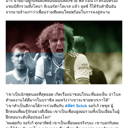
มารี ย้ายมาอยู่กับทีมดังที่ลอนดอนหลังช่วย ฟลาเมนโก้ ครอบครอง
ชมป์ลีกรวมทั้งโคปา ลิเบอร์ตาโดเรส แล้ว ลุยซ์ ก็ได้รับคำยืนยัน
จากนายจ้างเก่าว่าเพื่อนร่วมทีมคนใหม่พร้อมในการลงสู่สนาม
"เขาเป็นนักฟุตบอลที่สุดยอด เกิดเรื่องน่าชอบใจนะที่มองเห็น ปาโบล
ทำผลงานได้ดีมากในบราซิล ผมหวังว่าเขาจะช่วยพวกเราได้"
"เขาทำเป็นดีภายใต้การร่วมทีมกับ
สมัคร
Sclub
จอร์เก้ เชซุส ผู้
ฝึกสอนที่ผมรู้จักอย่างดีเยี่ยม เขาเป็นเพื่อนฝูงผมรวมทั้งเป็นเยี่ยมในผู้
ฝึกสอนระดับท็อปของโลก"
"ผมคุยกับ จอร์เก้ ทุกอาทิตย์ เขาเป็นเพื่อนผมจริงๆนะ เขาบอกกับผม