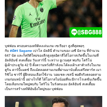
บุฟฟ่อน ครอบครองสถิติลงเล่นเกม เซเรียอา สูงที่สุดพอๆ
กับ
สมัคร
Sagame
เปาโล มัลดินี่ ตำนานของ เอซี มิลาน ที่จำนวน
647 นัด และก็สถิติใหม่ของลีกสูงสุดอิตาลีได้โอกาสเกิดขึ้นในเกมที่
อัลลิอันซ์ สเตเดี้ยม วันเสาร์นี้ ระหว่าง ยูเวนตุส พบกับ โตริโน่
ผู้เฝ้าประตูวัย 42 ปี ตั้งความหวังที่กำลังจะได้ลงเฝ้าเสาตัวจริงในเกม
ตูริน ดาร์บี้แมตช์ ถึงแม้ตลอดสามเกมที่่ผ่านมานับตั้งแต่รีสตาร์ท เมา
ริซิโอ ซาร์รี่ ผู้ฝึกสอนเลือกใช้งาน วอยเชค เชสนี่ พอดีจริงตลอดสาม
เกมก่อนหน้านี้ อย่างไรก็ดี ได้โอกาสไม่น้อยที่จะมีการโรเตชั่นเกิดขึ้น
ดยเลือกเกมใหญ่พบกับ โตริโน่ ในรังตนเอง อัลลิอันซ์ สเตเดี้ยม
เป็นการสร้างสถิติอันยิ่งใหญ่ของ บุฟฟ่อน