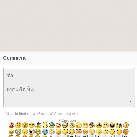
Comment
*ใช้ code html ตกแต่งข้อความได้เฉพาะสมาชิก
+
Emotion
+