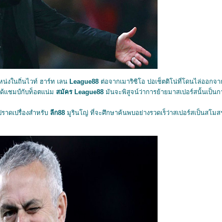
หน่งในถิ่นไวท์ ฮาร์ท เลน
League88
ต่อจากเมาริซิโอ ปอเช็ตติโน่ที่โดนไล่ออกจาก
่ได้แชมป์กับท็อตแน่ม
สมัคร
League88
มันจะพิสูจน์ว่าการย้ายมาสเปอร์สนั้นเป็น
ปราดเปรื่องสำหรับ
ลีก
88
มูรินโญ่ ที่จะศึกษาค้นพบอย่างรวดเร็ว่าสเปอร์สเป็นสโมสร