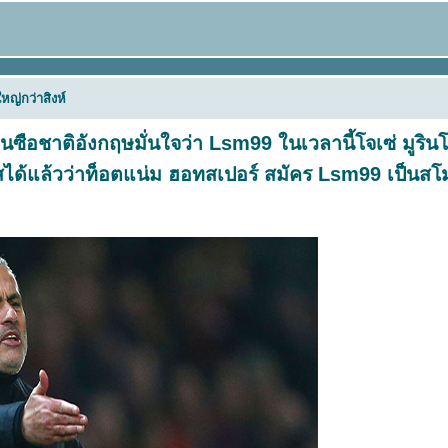
งใหญ่กว่าสิงห์
กุนซือชาติอังกฤษมั่นใจว่า
Lsm99
นเวลานี้โจเซ่ มูรินโ
ัสได้แล้วว่าท็อตแน่ม ฮอทสเปอร์
สมัคร
Lsm99
เป็นสโม