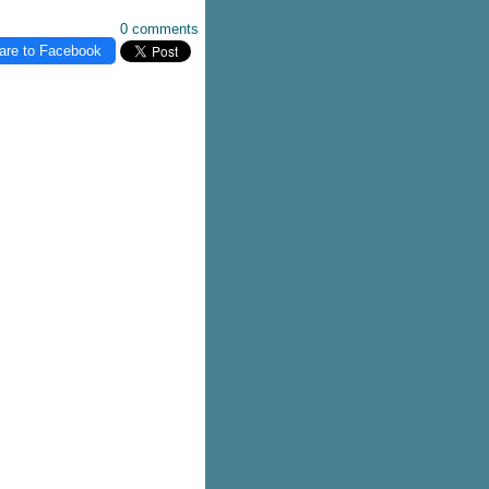
0 comments
are to Facebook