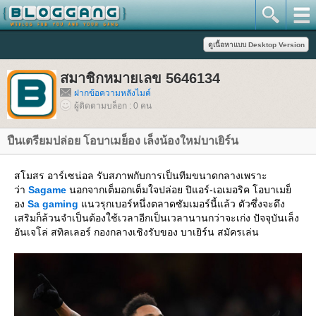
สมาชิกหมายเลข 5646134
ฝากข้อความหลังไมค์
ผู้ติดตามบล็อก : 0 คน
ปืนเตรียมปล่อย โอบาเมย็อง เล็งน้องใหม่บาเยิร์น
สโมสร อาร์เซน่อล รับสภาพกับการเป็นทีมขนาดกลางเพราะ
ว่า
Sagame
นอกจากเต็มอกเต็มใจปล่อย ปิแอร์-เอเมอริค โอบาเมย็
อง
Sa gaming
นวรุกเบอร์หนึ่งตลาดซัมเมอร์นี้แล้ว ตัวซึ่งจะดึง
เสริมก็ล้วนจำเป็นต้องใช้เวลาอีกเป็นเวลานานกว่าจะเก่ง ปัจจุบันเล็ง
อันเจโล่ สทิลเลอร์ กองกลางเชิงรับของ บาเยิร์น สมัครเล่น