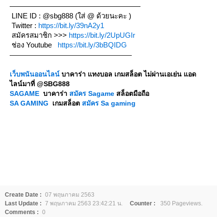
——————————————————
LINE ID : @sbg888 (ใส่ @ ด้วยนะคะ )
Twitter :
https://bit.ly/39nA2y1
สมัครสมาชิก >>>
https://bit.ly/2UpUGIr
ช่อง Youtube
https://bit.ly/3bBQIDG
——————————————————
เว็บพนันออนไลน์
บาคาร่า แทงบอล เกมสล็อต ไม่ผ่านเอเย่น แอด
ไลน์มาที่
@SBG888
SAGAME
บาคาร่า
สมัคร
Sagame
สล็อตมือถือ
SA GAMING
เกมสล็อต
สมัคร
Sa gaming
Create Date :
07 พฤษภาคม 2563
Last Update :
7 พฤษภาคม 2563 23:42:21 น.
Counter :
350 Pageviews.
Comments :
0