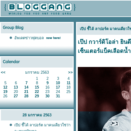
เป๊ป ชี้ได้ ลาปอร์ต มาคนเดียว
อัพเดตข่าวฟุตบอล
เป๊ป กวาร์ดิโอล่า ยิน
เซ็นเตอร์แบ็คเลือดน้
<<
มกราคม 2563
>>
1
2
3
4
5
6
7
8
9
10
11
12
13
14
15
16
17
18
19
20
21
22
23
24
25
26
27
28
29
30
31
28 มกราคม 2563
เป๊ป ชี้ได้ ลาปอร์ต มาคนเดียวใช่ว่า