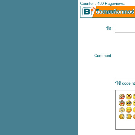
Counter : 480 Pageviews.
ลมพ์ส เร้าตัวเก๋าในทีมเป็นแบบ
อย่างรุ่นน้อง
ืนยันชัดเจน โอซิล สถานะยัง
เหมือนเดิม
ชื่อ :
ซาเน่ ประเดิมสนามลงซ้อมเสือใต้
ครั้งแรก
ติอาโก้ ตัวเสริมสมรรถนะเกมรุก
หงส์แดง
คุยโวได้อีก ซลาตัน กร้าวหากอยู่มิ
Comment :
ลานต่อได้แชมป์แน่
จอร์จินโญ่ ตัวสำคัญของสิงห์บลู
ลือหึ่งต่างดาวบรรลุข้อตกลงกับ เลา
ตาโร่
*ใช้ code 
หงส์แดงอยากให้ คูตินโญ่ คัมแบ็ค
หมาป่ายื่นข้อเสนอใหม่ล่อใจ สมอล
ลิ่ง
มาร์กเซยกะรวบสอง โด้-ซีดาน ร่วม
ทีม
ถูกใจใช่เลย มาร์ติเนซ พับแผน
ประตูสำรอง
กูลิบาลี่ เนื้อหอมสุดๆเรือใบ ปีศาจ