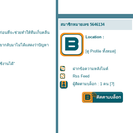
สมาชิกหมายเลข 5646134
ก่อนที่จะช่วยทำให้ทีมเก็บคลีน
Location :
้เขากลับมาไม่ได้แสดงว่าปัญหา
[ดู Profile ทั้งหมด]
ช้งานได้"
ฝากข้อความหลังไมค์
Rss Feed
ผู้ติดตามบล็อก : 1 คน [
?
]