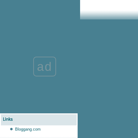
ฟาดฟันชิงตัว
อาร์เตต้า เตรียมแผนรั้ง เซบายอส
อยู่เล่นทีมต่อ
อันเช่ กระตุ้นลูกทีมปรับจิตใจเพื่อ
พบทีมนำ
ม้โปรแกรมถี่ยิบ โซลชา มั่นใจลูก
ทีมพร้อมเสมอ
มีคนหนุนหลังให้ เลวานดอฟสกี้
คว้าบัลลงดอร์
พูลิซิช ถ่อมตัว ไม่อาจยกตัวเองไป
ad
เทียบระดับ อาซาร์
ซาก้า มีดีกว่านี้อีกแค่ยังไม่งัดออก
มาหมด
เชซุส นักเตะมีสไตล์เป็นของตัวเอง
ปีศาจแดงพร้อมควักกระเป๋าจ่าย 50
ล้านป.แลก ซานโช่
คอสต้า พักก่อนร่างการยังไม่ฟิต
พร้อมลงสนาม
บุฟฟ่อน เตรียมสร้างสถิติใหม่แห่ง
วงการลูกหนัง
Bloggang.com
ลมพ์ส มีความหวังเล็กๆให้ วิล
เลียน ต่อสัญญา