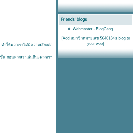
Webmaster - BlogGang
[Add สมาชิกหมายเลข 5646134's blog to
your web]
5
ทำให้พวกเราไม่มีความเสี่ยงต่อ
่งขึ้น ตอนพวกเราเล่นดีน่ะพวกเรา