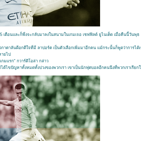
5 เดือนและก็พึ่งจะกลับมาลงในสนามในเกมเจอ เชฟฟิลด์ ยูไนเต็ด เมื่อคืนนี้วันพุธ 
กาตาลันดีอกดีใจที่มี ลาปอร์ต เป็นตัวเลือกเพิ่มมาอีกคน แม้กระนั้นก็พูดว่าการได
ะหายไป
นเกมแรก" กวาร์ดิโอล่า กล่าว
่ได้ไขปัญหาทั้งหมดทั้งปวงของพวกเรา เขาเป็นนักฟุตบอลอีกคนนึงที่พวกเราเรียกใ