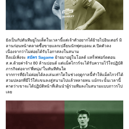
ังเป็นกัปตันทีมยูไนเต็ดในเวลานี้แต่เจ้าตัวอยากได้ย้ายไปอินเตอร์ มิ
ลานก่อนหน้าตลาดซื้อขายแลกเปลี่ยนนักฟุตบอลม.ค.ปิดตัวลง
เนื่องจากว่าไม่ค่อยได้รับโอกาสลงในสนาม
ถึงแม้เพิ่งจะ
สมัคร
Sagame
้ายมาอยู่ในโอลด์ แทร็ฟฟอร์ดตอน
ส.ค.ด้วยค่าจ้าง 80 ล้านปอนด์ แต่แม็คไกวร์จะได้รับความไว้ใจปฏิบัติ
ภารกิจต่อจาก"พี่หนุ่ม"ในทันทีทันใด
จากการที่ยังไม่ค่อยได้ลงเล่นเท่าใดในช่วงฤดูกาลนี้ทำให้แม็คไกวร์ได้
สวมปลอกที่มีไว้ใส่แขนลงสู่สนามไปแล้วหลายหน แม้กระนั้นเวลานี้
คาดว่าเขาจะได้ปฏิบัติหน้าที่เดินนำผู้ร่วมทีมลงในสนามแบบถาวรไป
เล