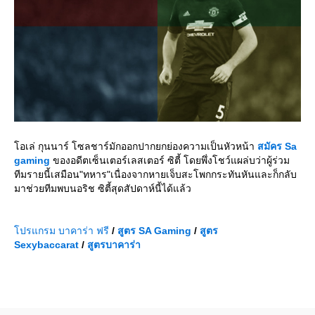
อเล่ กุนนาร์ โซลชาร์มักออกปากยกย่องความเป็นหัวหน้า
สมัคร
Sa
gaming
ของอดีตเซ็นเตอร์เลสเตอร์ ซิตี้ โดยพึ่งโชว์แผล่บว่าผู้ร่วม
ทีมรายนี้เสมือน"ทหาร"เนื่องจากหายเจ็บสะโพกกระทันหันและก็กลับ
มาช่วยทีมพบนอริช ซิตี้สุดสัปดาห์นี้ได้แล้ว
ปรแกรม บาคาร่า ฟรี
/
สูตร
SA Gaming
/
สูตร
Sexybaccarat
/
สูตรบาคาร่า