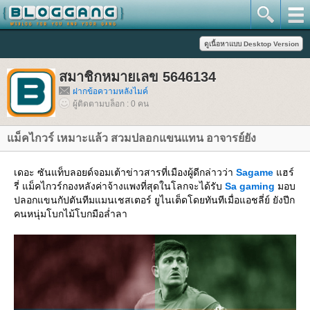
สมาชิกหมายเลข 5646134
ฝากข้อความหลังไมค์
ผู้ติดตามบล็อก : 0 คน
ม็คไกวร์ เหมาะแล้ว สวมปลอกแขนแทน อาจารย์ยัง
เดอะ ซันแท็บลอยด์จอมเต้าข่าวสารที่เมืองผู้ดีกล่าวว่า
Sagame
ฮร์
รี่ แม็คไกวร์กองหลังค่าจ้างแพงที่สุดในโลกจะได้รับ
Sa gaming
มอบ
ปลอกแขนกัปตันทีมแมนเชสเตอร์ ยูไนเต็ดโดยทันทีเมื่อแอชลี่ย์ ยังปีก
คนหนุ่มโบกไม้โบกมือล่ำลา