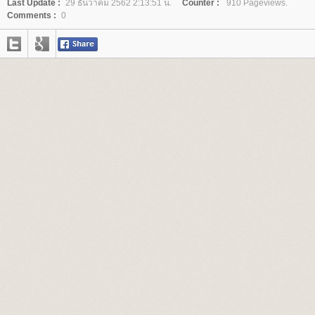
Last Update :
29 ธันวาคม 2562 2:13:51 น.
Counter :
910 Pageviews.
Comments :
0