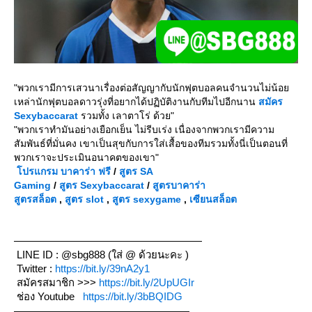
"พวกเรามีการเสวนาเรื่องต่อสัญญากับนักฟุตบอลคนจำนวนไม่น้อ
เหล่านักฟุตบอลดาวรุ่งที่อยากได้ปฏิบัติงานกับทีมไปอีกนาน
สมัคร
Sexybaccarat
รวมทั้ง เลาตาโร่ ด้วย"
"พวกเราทำมันอย่างเยือกเย็น ไม่รีบเร่ง เนื่องจากพวกเรามีความ
สัมพันธ์ที่มั่นคง เขาเป็นสุขกับการใส่เสื้อของทีมรวมทั้งนี่เป็นตอนที่
พวกเราจะประเมินอนาคตของเขา"
ปรแกรม บาคาร่า ฟรี
/
สูตร
SA
Gaming
/
สูตร
Sexybaccarat
/
สูตรบาคาร่า
สูตรสล็อต
,
สูตร
slot
,
สูตร
sexygame
,
เซียนสล็อต
——————————————————
LINE ID : @sbg888 (ใส่ @ ด้วยนะคะ )
Twitter :
https://bit.ly/39nA2y1
สมัครสมาชิก >>>
https://bit.ly/2UpUGIr
ช่อง Youtube
https://bit.ly/3bBQIDG
——————————————————