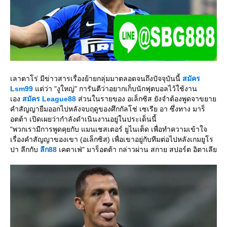
เลาตาโร่ มีข่าวสารเรื่องย้ายกลุ่มมาตลอดจนถึงปัจจุบันนี้
สมัคร
Lsm99
ต่ว่า "งูใหญ่" การันตีว่าอยากเก็บนักฟุตบอลไว้ใช้งาน
เอง
สมัคร
League88
ส่วนในรายของ อเล็กซิส ยังจำต้องพูดจาขยา
คำสัญญายืมออกไปหลังจบฤดูของศึกกัลโช่ เซเรีย อา ซึ่งทาง มาร็
อตต้า เปิดเผยว่ากำลังดำเนินงานอยู่ในประเด็นนี้
"พวกเรามีการพูดคุยกับ แมนเชสเตอร์ ยูไนเต็ด เพื่อทำความเข้าใจ
เรื่องคำสัญญาของเขา (อเล็กซิส) เพื่อเขาอยู่กับทีมต่อไปหลังเกมยูโร
ปา ลีกกับ
ลีก
88
เคตาเฟ่" มาร็อตต้า กล่าวผ่าน สกาย สปอร์ต อิตาเลี