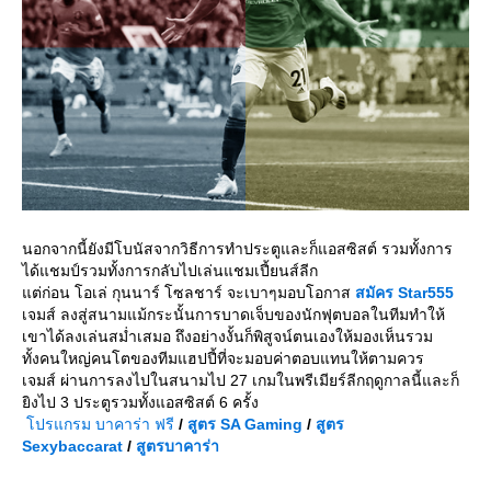
นอกจากนี้ยังมีโบนัสจากวิธีการทำประตูและก็แอสซิสต์ รวมทั้งการ
ได้แชมป์รวมทั้งการกลับไปเล่นแชมเปี้ยนส์ลีก
ต่ก่อน โอเล่ กุนนาร์ โซลชาร์ จะเบาๆมอบโอกาส
สมัคร
Star555
เจมส์ ลงสู่สนามแม้กระนั้นการบาดเจ็บของนักฟุตบอลในทีมทำให้
เขาได้ลงเล่นสม่ำเสมอ ถึงอย่างงั้นก็พิสูจน์ตนเองให้มองเห็นรวม
ทั้งคนใหญ่คนโตของทีมแฮปปี้ที่จะมอบค่าตอบแทนให้ตามควร
เจมส์ ผ่านการลงไปในสนามไป 27 เกมในพรีเมียร์ลีกฤดูกาลนี้และก็
ิงไป 3 ประตูรวมทั้งแอสซิสต์ 6 ครั้ง
ปรแกรม บาคาร่า ฟรี
/
สูตร
SA Gaming
/
สูตร
Sexybaccarat
/
สูตรบาคาร่า