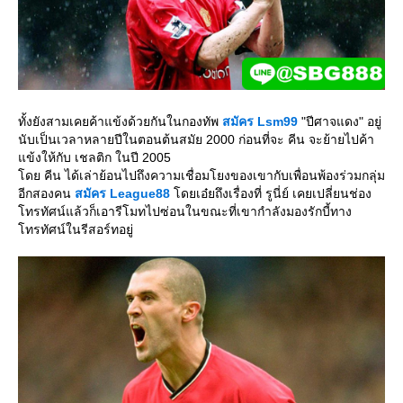
ทั้งยังสามเคยค้าแข้งด้วยกันในกองทัพ
สมัคร
Lsm99
"ปีศาจแดง" อยู่
นับเป็นเวลาหลายปีในตอนต้นสมัย 2000 ก่อนที่จะ คีน จะย้ายไปค้า
ข้งให้กับ เชลติก ในปี 2005
ดย คีน ได้เล่าย้อนไปถึงความเชื่อมโยงของเขากับเพื่อนพ้องร่วมกลุ่ม
อีกสองคน
สมัคร
League88
ดยเอ๋ยถึงเรื่องที่ รูนี่ย์ เคยเปลี่ยนช่อง
ทรทัศน์แล้วก็เอารีโมทไปซ่อนในขณะที่เขากำลังมองรักบี้ทาง
ทรทัศน์ในรีสอร์ทอยู่