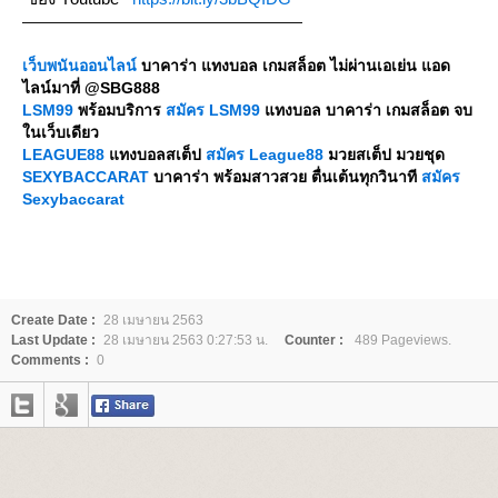
——————————————————
เว็บพนันออนไลน์
บาคาร่า แทงบอล เกมสล็อต ไม่ผ่านเอเย่น แอด
ไลน์มาที่
@SBG888
LSM99
พร้อมบริการ
สมัคร
LSM99
ทงบอล บาคาร่า เกมสล็อต จบ
นเว็บเดียว
LEAGUE88
ทงบอลสเต็ป
สมัคร
League88
มวยสเต็ป มวยชุด
SEXYBACCARAT
บาคาร่า พร้อมสาวสวย ตื่นเต้นทุกวินาที
สมัคร
Sexybaccarat
Create Date :
28 เมษายน 2563
Last Update :
28 เมษายน 2563 0:27:53 น.
Counter :
489 Pageviews.
Comments :
0