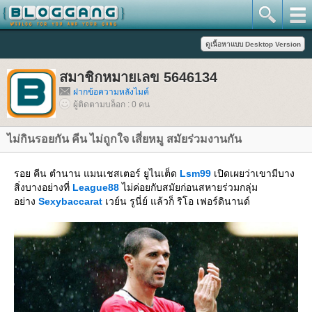
สมาชิกหมายเลข 5646134
ฝากข้อความหลังไมค์
ผู้ติดตามบล็อก : 0 คน
ไม่กินรอยกัน คีน ไม่ถูกใจ เสี่ยหมู สมัยร่วมงานกัน
รอย คีน ตำนาน แมนเชสเตอร์ ยูไนเต็ด
Lsm99
เปิดเผยว่าเขามีบาง
สิ่งบางอย่างที่
League88
ไม่ค่อยกับสมัยก่อนสหายร่วมกลุ่ม
อย่าง
Sexybaccarat
เวย์น รูนี่ย์ แล้วก็ ริโอ เฟอร์ดินานด์