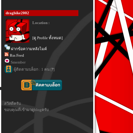
dragbike2002
Location :
[ดู Profile ทั้งหมด]
ฝากข้อความหลังไมค์
Rss Feed
Smember
ผู้ติดตามบล็อก : 1 คน [
?
]
สวัสดีครับ
ขอบคุณที่เข้ามาดูblogครับ