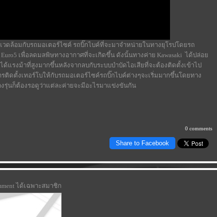
งแวดล้อมกับรถมอเตอร์ไซค์ รถบิ๊กไบค์ที่จะมาจำหน่ายในทางยุโรปโดยรถ
Euro5 เพื่อลดมลพิษทางอากาศที่จะเกิดขึ้น ดังนั้นทางค่าย Kawasaki ได้ปล่อ
้ได้แรงม้าที่สูงมากขึ้นหลังจากลบกับระบบบำบัดไอเสียที่จะต้องติดตั้งเข้าไป
ติดตั้งเทอร์โบให้กับรถมอเตอร์ไซค์รถบิ๊กไบค์ต่างๆจะเริ่มมากขึ้นโดยทาง
งรุ่นก็ต้องรอดูว่าแต่ละค่ายจะมีอะไรมาแข่งขันกัน
0 comments
Share to Facebook
omment ได้เฉพาะสมาชิก