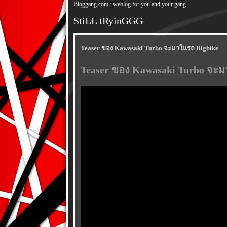
Bloggang.com : weblog for you and your gang
StiLL tRyinGGG
Teaser ของ Kawasaki Turbo จะมาในรถ Bigbike
Teaser ของ Kawasaki Turbo จะม