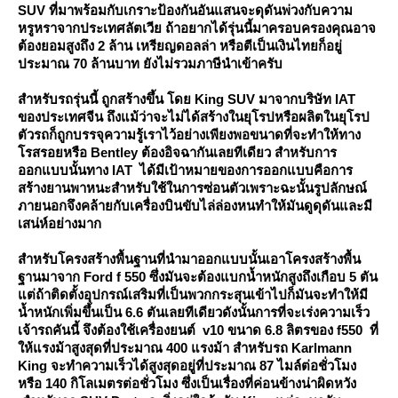
SUV ที่มาพร้อมกับเกราะป้องกันอันแสนจะดุดันพ่วงกับความ
หรูหราจากประเทศลัตเวีย ถ้าอยากได้รุ่นนี้มาครอบครองคุณอาจ
ต้องยอมสูงถึง 2 ล้าน เหรียญดอลล่า หรือตีเป็นเงินไทยก็อยู่
ประมาณ 70 ล้านบาท ยังไม่รวมภาษีนำเข้าครับ
สำหรับรถรุ่นนี้ ถูกสร้างขึ้น โดย King SUV มาจากบริษัท IAT
ของประเทศจีน ถึงแม้ว่าจะไม่ได้สร้างในยุโรปหรือผลิตในยุโรป
ตัวรถก็ถูกบรรจุความรู้เราไว้อย่างเพียงพอขนาดที่จะทำให้ทาง
รสรอยหรือ Bentley ต้องอิจฉากันเลยทีเดียว สำหรับการ
ออกแบบนั้นทาง IAT ได้มีเป้าหมายของการออกแบบคือการ
สร้างยานพาหนะสำหรับใช้ในการซ่อนตัวเพราะฉะนั้นรูปลักษณ์
ภายนอกจึงคล้ายกับเครื่องบินขับไล่ล่องหนทำให้มันดูดุดันและมี
เสน่ห์อย่างมาก
สำหรับโครงสร้างพื้นฐานที่นำมาออกแบบนั้นเอาโครงสร้างพื้น
ฐานมาจาก Ford f 550 ซึ่งมันจะต้องแบกน้ำหนักสูงถึงเกือบ 5 ตัน
ต่ถ้าติดตั้งอุปกรณ์เสริมที่เป็นพวกกระสุนเข้าไปก็มันจะทำให้มี
น้ำหนักเพิ่มขึ้นเป็น 6.6 ตันเลยทีเดียวดังนั้นการที่จะเร่งความเร็ว
เจ้ารถคันนี้ จึงต้องใช้เครื่องยนต์ v10 ขนาด 6.8 ลิตรของ f550 ที่
ห้แรงม้าสูงสุดที่ประมาณ 400 แรงม้า สำหรับรถ Karlmann
King จะทำความเร็วได้สูงสุดอยู่ที่ประมาณ 87 ไมล์ต่อชั่วโมง
หรือ 140 กิโลเมตรต่อชั่วโมง ซึ่งเป็นเรื่องที่ค่อนข้างน่าผิดหวัง