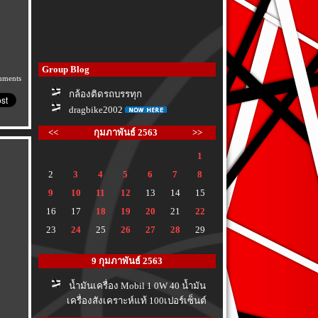
Group Blog
mments
กล้องติดรถบรรทุก
dragbike2002
<<
กุมภาพันธ์ 2563
>>
1
2
3
4
5
6
7
8
9
10
11
12
13
14
15
16
17
18
19
20
21
22
23
24
25
26
27
28
29
9 กุมภาพันธ์ 2563
น้ำมันเครื่อง Mobil 1 0W 40 น้ำมัน
เครื่องสังเคราะห์แท้ 100เปอร์เซ็นต์