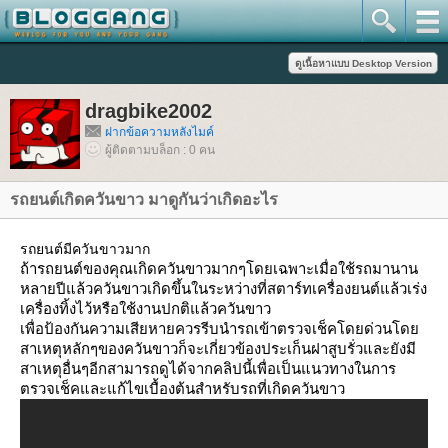
dragbike2002
ฝากข้อความหลังไมค์
ผู้ติดตามบล็อก : 0 คน
รถยนต์เกิดควันขาว มาดูกันว่าเกิดอะไร
รถยนต์มีควันขาวมาก
ถ้ารถยนต์ของคุณเกิดควันขาวมากๆโดยเฉพาะเมื่อใช้รถมานาน
หลายปีแล้วควันขาวเกิดขึ้นในระหว่างที่สตาร์ทเครื่องยนต์แล้วเร่ง
เครื่องทิ้งไว้หรือใช้งานปกติแล้วควันขาว
เพื่อป้องกันความเสียหายควรรีบนำรถเข้าตรวจเช็คโดยด่วนโด
สาเหตุหลักๆของควันขาวก็จะเกี่ยวข้องประเก็นฝาสูบรั่วและยังมี
สาเหตุอื่นๆอีกสามารถดูได้จากคลิปนี้เพื่อเป็นแนวทางในการ
ตรวจเช็คและแก้ไขเบื้องต้นสำหรับรถที่เกิดควันขาว