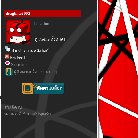
dragbike2002
Location :
[ดู Profile ทั้งหมด]
ฝากข้อความหลังไมค์
Rss Feed
Smember
ผู้ติดตามบล็อก : 1 คน [
?
]
สวัสดีครับ
ขอบคุณที่เข้ามาดูblogครับ