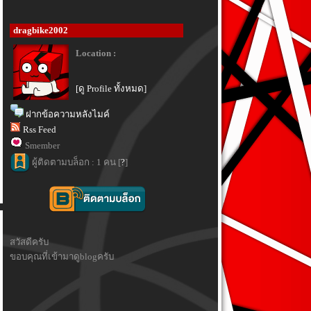
dragbike2002
Location :
[ดู Profile ทั้งหมด]
ฝากข้อความหลังไมค์
Rss Feed
Smember
ผู้ติดตามบล็อก : 1 คน [
?
]
สวัสดีครับ
ขอบคุณที่เข้ามาดูblogครับ