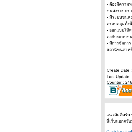
- ต้องมีความห
บันทึกไว้เป็นหลักฐาน
ขนส่งระบบราง
ทำไมต้องทำอะไรให้คนพิการ
- มีระบบขนส่
ดนอีกแล้ว
ครอบคลุมทั้งพ
อิจฉาคนญี่ปุ่น
- ออกแบบให้สะ
ทำไมเราไม่ขี่จักรยานกันบ้าง
ต่อกับระบบขน
- มีการจัดกา
สถานีขนส่งหรื
Create Date 
Last Update 
Counter : 24
นวคิดดีครับ ท
นี่เว็บนอกคร
Cash for clun