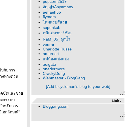
popcorn2519
อัญญ่าAnyamany
aehaeh55
flymom
ไหมพรมสีสว
soponkub
หนีแม่มาอาร์ซีเอ
NaM_85_ลูกน้ำ
veerar
Charlotte Russe
amornsri
ม่น้องแปงแปง
aoigata
onedermore
าไปกับการ
CrackyDong
้างทางด่วน
Webmaster - BlogGang
[Add bicycleman's blog to your web]
่ติดขัดและช่ว
์ของระบบ
ิสำหรับการ
Bloggang.com
ีเอกลักษณ์”