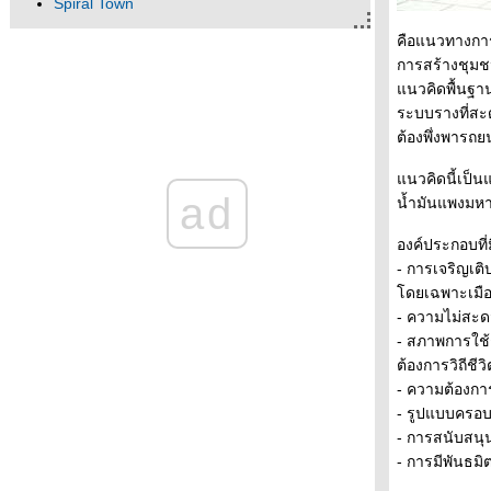
Spiral Town
ทางลอดที่โคราช ...เหตุไรจึงไม่น่า
คือแนวทางการ
จะให้สร้าง
การสร้างชุมชน
เนเธอร์แลนด์แดนสวรรค์ของ
นวคิดพื้นฐาน
จักรยาน ตอนที่6
ระบบรางที่สะด
เนเธอร์แลนด์แดนสวรรค์ของ
ต้องพึ่งพารถย
จักรยาน ตอนที่5
่เนเธอร์แลนด์แดนสวรรค์ของ
นวคิดนี้เป็น
จักรยานตอนที่4
ad
น้ำมันแพงมหา
เนเธอร์แลนด์แดนสวรรค์ของ
จักรยาน ตอนที่3
องค์ประกอบที
เนเธอร์แลนด์แดนสวรรค์ของ
- การเจริญเติ
จักรยาน ตอนที่2 (ภาคต่อที่รอเวลา
ดยเฉพาะเมือ
นานมากกกกกกกกก)
- ความไม่สะด
ไฟล์นำเสนอ
- สภาพการใช้ช
เนเธอร์แลนด์ แดนสวรรค์ของ
ต้องการวิถีชี
จักรยาน ตอนที่ 1
- ความต้องการ
ทางจักรยานในประเทศเยอรมัน
- รูปแบบครอบค
ตอนจบ
- การสนับสนุ
ทางจักรยานในประเทศเยอรมัน
- การมีพันธม
ตอนที่ 3/4 ภาครายละเอียด