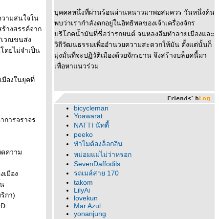
บุคคลหนึ่งที่ผ่านร้อนผ่านหนาวมาพอสมควร วันหนึ่งค้น
ห้ความสนใจใน
พบว่าเรากำลังตกอยู่ในอิทธิพลของเจ้าเครื่องจักร
่สร้างสรรค์จาก
บริโภคน้ำมันที่ชื่อว่ารถยนต์ จนหลงลืมทำลายเมืองและ
ิเวณขนส่ง
วิถีวัฒนธรรมเพื่ออำนวยความสะดวกให้มัน ตั้งแต่นั้นก็
ณ์โดยไม่จำเป็น
มุ่งมั่นที่จะปฏิวัติเมืองด้วยจักรยาน จึงสร้างบล็อคนี้มา
เพื่อหาแนวร่วม
ืองในยุคที่
bicycleman
Yoawarat
ัญหาการจราจร
NATTI นัทตี้
peeko
ทำไมต้องล็อกอิน
กิดความ
หม่อมแม่ไม่ว่าหรอก
SevenDaffodils
รถเมล์สาย 170
งเมือง
takom
้น
LilyAi
ริกา)
lovekun
OD
Mar Azul
yonanjung