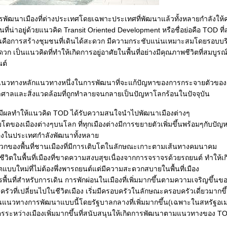
พัฒนาเมืองที่ต่างประเทศโดยเฉพาะประเทศที่พัฒนาแล้วทั้งหลายกำลังใ
ที่น่าอยู่ด้วยแนวคิด Transit Oriented Development หรือชื่อย่อคือ TOD ที
คือการสร้างชุมชนที่เดินได้สะดวก มีความกระชับแน่นเหมาะสมโดยรอบบร
วก เป็นแนวคิดที่ทำให้เกิดการอยู่อาศัยในพื้นที่อย่างมีคุณภาพชีวิตที่สมบูร
นต์
แนวทางหลักแนวทางหนึ่งในการพัฒนาที่จะแก้ปัญหาของการกระจายตัวของเม
ศาลและสิ่งแวดล้อมที่ถูกทำลายจนกลายเป็นปัญหาโลกร้อนในปัจจุบัน
่มีผลทำให้แนวคิด TOD ได้รับความสนใจนำไปพัฒนาเมืองต่างๆ
บโตของเมืองต่างๆบนโลก ที่ทุกเมืองต่างมีการขยายตัวเพิ่มขึ้นพร้อมๆกับป
งในประเทศกำลังพัฒนาทั้งหลา
วกของพื้นที่ชานเมืองที่มีการเติบโตในลักษณะเกาะตามเส้นทางคมนาคม
ีวิตในพื้นที่เมืองที่ขาดความสงบสุขเนื่องจากการจราจรด้วยรถยนต์ ทำให้เ
วิตแบบใหม่ที่ไม่ต้องพึ่งพารถยนต์แต่มีความสะดวกสบายในพื้นที่เมือง
พื้นที่สำหรับการเดิน การพักผ่อนในเมืองที่เพิ่มมากขึ้นตามความเจริญขึ้นขอ
รัวที่เปลี่ยนไปในชีวิตเมือง เริ่มมีครอบครัวในลักษณะครอบครัวเดี่ยวมากขึ
นแนวทางการพัฒนาแบบนี้โดยรัฐบาลกลางที่เพิ่มมากขึ้น(เฉพาะในสหรัฐอเม
ิตรระหว่างเมืองเพิ่มมากขึ้นที่สนับสนุนให้เกิดการพัฒนาตามแนวทางของ T