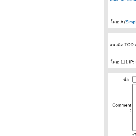
ดย: A (
Simp
นวคิด TOD เด็
ดย: 111 IP: 
ชื่อ :
Comment
:
*