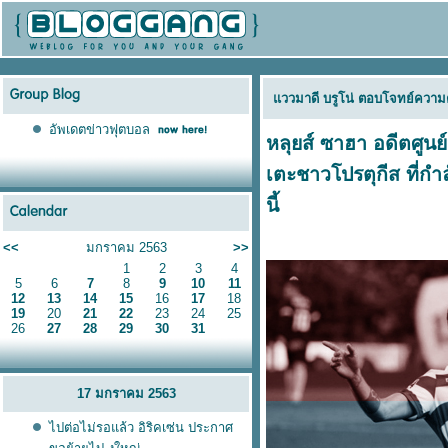
ววมาดี บรูโน่ ตอบโจทย์ความต
อัพเดตข่าวฟุตบอล
หลุยส์ ซาฮา อดีตศูนย
เตะชาวโปรตุกีส ที่ก
นี้
<<
มกราคม 2563
>>
1
2
3
4
5
6
7
8
9
10
11
12
13
14
15
16
17
18
19
20
21
22
23
24
25
26
27
28
29
30
31
17 มกราคม 2563
ไปต่อไม่รอแล้ว อิริคเซ่น ประกาศ