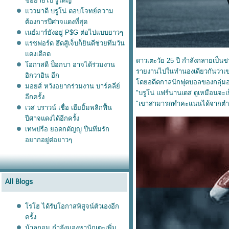
ขอย้ายไป งูใหญ่
ววมาดี บรูโน่ ตอบโจทย์ความ
ต้องการปีศาจแดงที่สุด
เนย์มาร์ยังอยู่ P$G ต่อไปแบบยาวๆ
รชฟอร์ด ฮึดสู้เจ็บก็ยินดีช่วยทีมวัน
ดงเดือด
ดาวเตะวัย 25 ปี กำลังกลายเป็น
อกาสดี ป็อกบา อาจได้ร่วมงาน
รายงานไปในทำนองเดียวกันว่าเขา
อิกวาอิน อีก
ดยอดีตกาลนักฟุตบอลของกลุ่มอย่า
มอยส์ หวังอยากร่วมงาน บาร์คลี่ย์
"บรูโน่ แฟร์นานเดส ดูเหมือนจะเ
อีกครั้ง
"เขาสามารถทำคะแนนได้จากตำแหน่
เวส บราวน์ เชื่อ เฮียยิ้มพลิกฟื้น
ปีศาจแดงได้อีกครั้ง
เทพปรือ ยอดกตัญญู ปืนทีมรัก
อยากอยู่ต่อยาวๆ
รโฮ ได้รับโอกาสพิสูจน์ตัวเองอีก
ครั้ง
น้าลูกอม กำลังมองหานักเตะเพิ่ม