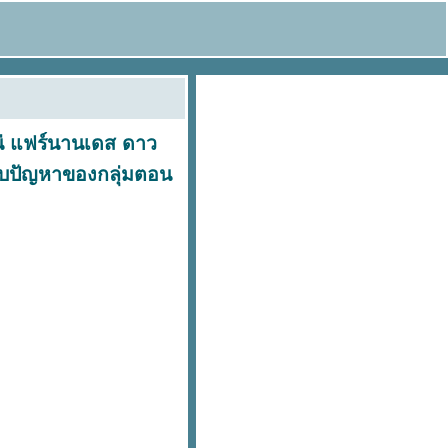
น่ แฟร์นานเดส ดาว
บปัญหาของกลุ่มตอน