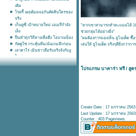
เติม
รดรี้ เผยต้องเจอกันตัดสินใครของ
จริง
เก็นดูซี่ เป้าหมายใหม่ เอเมรี่กำลัง
"หากเขาสามารถทำคะแนนได้ 10-15 
เล็ง
ช่วยกลุ่มได้อย่างยิ่ง"
ปืนทำทุกวิถีทางเพื่อดึง โอบาเมย็อง
"ผมต้องการมองเห็น ยูไนเต็ด ซื้อ
กัตตูโซ่ กระตุ้นทีมเน้นเกมลีกก่อน
เล่นให้ ยูไนเต็ด จริงๆดียิ่งกว่า
เลาตาโร่ เมินข่าวลือรับจริงจังกับงู
หญ่
น้าลูกอมประทับใจ กรีนวู้ด ผลงานดี
ปรแกรม บาคาร่า ฟรี
/
สูต
ขึ้นเรื่อยๆ
อมรับแล้ว งูใหญ่ ดอดเข้าคุย เลา
ตาโร่ อเล็กซิส
หงส์แดง ไฟเขียวสอยตัว ติอาโก้
น้าลูกอมมั่นใจลูกทีมถึงพักน้อ
ก็ตาม
Create Date : 17 มกราคม 2563
งูเตรียมเจรจายืมตัว อเล็กซิส จาก
Last Update : 17 มกราคม 2563
ปีศาจแดง
Counter : 403 Pageviews.
ซาเน่ ตัวปลดล็อคเสือใต้ตัวจริง
ล็อก เลาตาโร่ สวมรอยแทน กุน
ตั๋วไปยูโรปาใบสำคัญของไก่เดือ