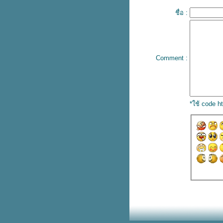
ทอง
ชื่อ :
ป๊อกบา เตรียมต่อสัญญาฉบับใหม่
เพิ่ม
เคาะราคาแล้ว ติอาโก้ ค่าเหนื่อ
40 ล้านยูโร
ต่างดาวหอบ 70 ล้านยูโรให้งูใหญ่
Comment :
ลก เลาตาโร่
ลมพ์ส เร้าตัวเก๋าในทีมเป็นแบบ
อย่างรุ่นน้อง
ืนยันชัดเจน โอซิล สถานะยัง
*ใช้ code 
เหมือนเดิม
ซาเน่ ประเดิมสนามลงซ้อมเสือใต้
ครั้งแรก
ติอาโก้ ตัวเสริมสมรรถนะเกมรุก
หงส์แดง
คุยโวได้อีก ซลาตัน กร้าวหากอยู่มิ
ลานต่อได้แชมป์แน่
จอร์จินโญ่ ตัวสำคัญของสิงห์บลู
ลือหึ่งต่างดาวบรรลุข้อตกลงกับ เลา
ตาโร่
หงส์แดงอยากให้ คูตินโญ่ คัมแบ็ค