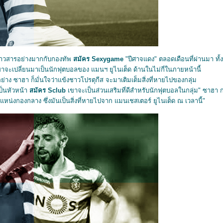
ข่าวสารอย่างมากกับกองทัพ
สมัคร
Sexygame
"ปีศาจแดง" ตลอดเดือนที่ผ่านมา ทั้ง
จะเปลี่ยนมาเป็นนักฟุตบอลของ แมนฯ ยูไนเต็ด ด้านในไม่กี่ในภายหน้านี้
ง ซาฮา ก็มั่นใจว่าแข้งชาวโปรตุกีส จะมาเติมเต็มสิ่งที่หายไปของกลุ่ม
ป็นหัวหน้า
สมัคร
Sclub
เขาจะเป็นส่วนเสริมที่ดีสำหรับนักฟุตบอลในกลุ่ม" ซาฮา
งกองกลาง ซึ่งมันเป็นสิ่งที่หายไปจาก แมนเชสเตอร์ ยูไนเต็ด ณ เวลานี้"