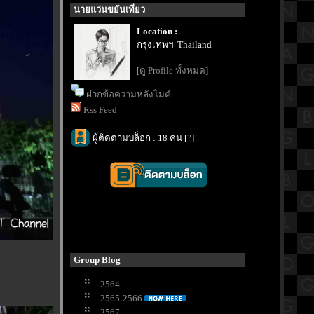
นายแว่นขยันเที่ยว
Location :
กรุงเทพฯ Thailand
[ดู Profile ทั้งหมด]
ฝากข้อความหลังไมค์
Rss Feed
ผู้ติดตามบล็อก : 18 คน [
?
]
Group Blog
2564
2565-2566
2567