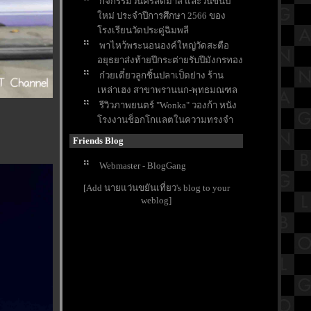
กิจกรรมวันคริสต์มาส และวันขึ้นปี
หม่ ประจำปีการศึกษา 2566 ของ
รงเรียนวัดประดู่ฉิมพลี
พาไหว้พระนอนองค์ใหญ่วัดสะตือ
อยุธยาส่งท้ายปีกระต่ายรับปีมังกรทอง
ก๋วยเตี๋ยวลูกชิ้นปลาเป็ดย่าง ร้าน
เหล่าเฮง สาขาพรานนก-พุทธมณฑล
รีวิวภาพยนตร์ "Wonka" วองก้า หนัง
รงงานช็อกโกแลตในความทรงจำ
ของใครหลายๆคน
Friends Blog
ขอพรส่งท้ายปี ให้เจอเรื่องดีๆในปี
มังกรที่ศาลหลักเมืองจังหวัดสระบุรี
Webmaster - BlogGang
ตามล่าแก้วน้ำโดราเอมอน สุดคาวาอี้
[Add นายแว่นขยันเที่ยว's blog to your
ที่ร้านไก่ย่างChester's
weblog]
สรุปวิชาคณิตศาสตร์ชั้นมัธยมศึกษา
ตอนปลาย (ม.5) เรื่องเมตริกซ์
กราบขอพร "หลวงพ่ออโนทัยและ
หลวงพ่อเงิน อุตตโม" วัดจันทาราม
ราชบุรี
บ้านพักติดชายหาดชะอำ สีสัน
รีสอร์ท จังหวัดเพชรบุรี