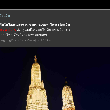
ดแจ้ง)
นในวัดอรุณราชวรารามราชวรมหาวิหาร (วัดแจ้ง)
วรมหาวิหาร
ตั้งอยู่เลขที่34ถนนวังเดิม แขวงวัดอรุณ
กอกใหญ่ จังหวัดกรุงเทพมหานคร
s://goo.gl/maps/dCxRWamjqs4A4j7G6