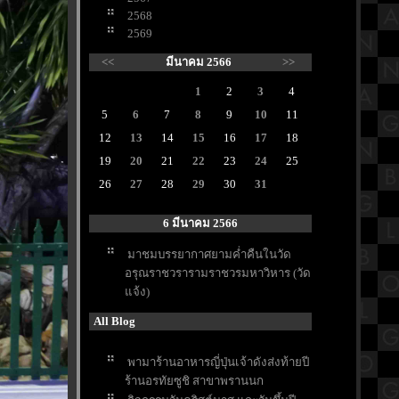
2568
2569
<<
มีนาคม 2566
>>
1
2
3
4
5
6
7
8
9
10
11
12
13
14
15
16
17
18
19
20
21
22
23
24
25
26
27
28
29
30
31
6 มีนาคม 2566
มาชมบรรยากาศยามค่ำคืนในวัด
อรุณราชวรารามราชวรมหาวิหาร (วัด
จ้ง)
All Blog
พามาร้านอาหารญี่ปุ่นเจ้าดังส่งท้ายปี
ร้านอรทัยซูชิ สาขาพรานนก