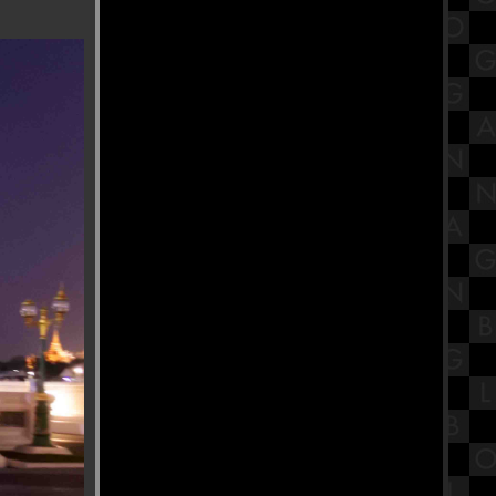
(ไม่) สนิท : ครบทุกอารมณ์ สมมงหนัง
ชิงออสการ์
พิพิธภัณฑ์สมเด็จพระมหารัชมังคลา
จารย์ วัดปากน้ำ ภาษีเจริญ
Buffet Story - บุฟเฟ่ต์ สตอรี่ ปิ้งย่างโค
ขุน ทะเลเผา อนุสาวรีย์ชัย Part1
สรุปทฤษฎีพัฒนาการทางจิตสังคม
ของอีริกสัน (Erikson's Psychosocial
Theory)
ทำบุญตักบาตรเทโว วัดอุทยาน
พระราม5 จังหวัดนนทบุรี
ก๋วยเตี๋ยวเรือหม้อไฟ นายเอก
ก๋วยเตี๋ยวเรือ บางสะแก สาย1
รีวิวภาพยนตร์ "Tee Yod" ธี่หยด :
สยองขวัญแอ็กชันเดือด อิทธิฤทธิ์ผีปั่น
ประสาทสุดเฮี้ยน
วัดหงส์รัตนาราม วัดสวย กรุงเทพฯ
พิกัดสายบุญ ที่ต้องไปไหว้ขอพร
"งานนวราตรี 2566" พิธีแห่ วัดพระศรี
มหาอุมาเทวี (วัดแขก สีลม)
สรุปวิชาสังคมไทยสังคมโลกใน