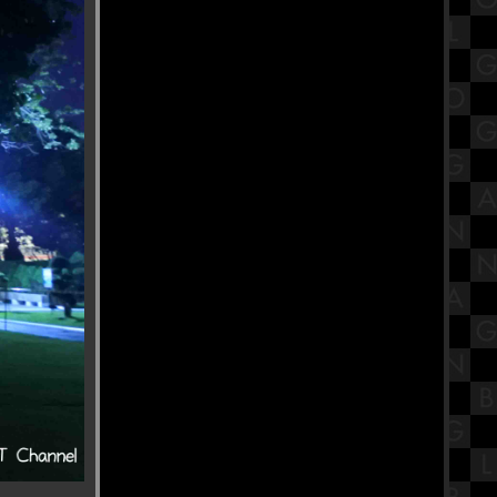
ขก
เปิดประวัติ พระมงคลเทพมุนี (สด
จนฺทสโร) วัดปากน้ำ ภาษีเจริญ
มหกรรมของเล่นรถรางและโมเดล
Tomica ที่ ไอคอนสยาม ชั้น 1
สรุปวิชาโลกดาราศาสตร์และอวกาศ
ชั้นมัธยมศึกษาตอนปลาย (ม.5) เรื่อง
ระบบสุริยะ Part 1
รํานาฏศิลป์อินเดีย ถวายพระพิฆเนศ
ณ บ้านปาราวัติมาลัยไกรลาศสถาน
ก๋วยเตี๋ยวต้มยำหมูสัม ป้าป๋อง วัดอ่าง
ก้ว จังหวัดกรุงเทพฯ
รีวิวภาพยนตร์ "A Haunting in
Venice" ฆาตกรรมหลอนแห่งนคร
เวนิส
วัดกษัตราธิราชวรวิหาร ไหว้ขอพร
เรื่องงาน เสริมเมตตามหานิยม
ร้านนายตึ๋ง ข้าวหมูแดง ของดีตลาด
กระทุมแบน จังหวัดสมุทรสาคร
สรุปวิชาวิทยาศาสตร์ชั้นมัธยมศึกษา