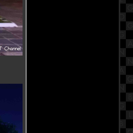
ศตวรรษที่ 21 เรื่องบทบาทการ
เคลื่อนไหวทางศาสนาของไท
พาส่องงาน Thailand Game Show
2023 พร้อมพรีวิวเกม
นะนำสถานที่กินเจ โรงเจบ้วนฮกตั้ว
บ้านโปง ราชบุรี
รีวิวภาพยนตร์ "The Exorcist :
Believer" หมอผี เอ็กซอร์ซิสต์ : ผู้
ศรัทธา
ขอเชิญร่วมถือศีลกินผัก "โรงเจฮะ
ซุ่นตั๊ว" แม่กลอง
ข้าวหน้าเกาหลีรสเผ็ด Church's
Texas Chicken สาขา SiamsCape
สรุปวิชาโลกดาราศาสตร์และอวกาศ
ชั้นมัธยมศึกษาตอนปลาย (ม.5) เรื่อง
ระบบสุริยะ Part 2
พาเที่ยว วิว "New Normal ของชาวฝั่ง
ธน" วัดปากน้ำ ภาษีเจริญ
ร้านอาหารบรรยากาศดีริมแม่น้ำ
เจ้าพระยา CAF KUDEEJEEN (River
Walk View)
รีวิวภาพยนตร์ "Khong-Khaek" ของ