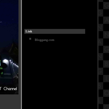
รีวิวภาพยนตร์ "Napoleon" จักรพร
รดินโปเลียน ภาพยนตร์แอ็คชั่น-
สงคราม
เปิดประวัติวัดนายโรง วัดดังใจกลาง
กรุงเทพมหานคร
ข้าวมันไก่นายชัย อร่อยแบบอ่อนมัน
Link
ละที่เศรษฐีเรือทอง
กิจกรรมวันลอยกระทง 2566
Bloggang.com
รงเรียนวัดประดู่ฉิมพลี
วัดริมแม่น้ำบรรยากาศดี วัดคุ้ม
ตำหนัก "ตำหนักพระเจ้าเสือ" เพชรบุรี
ซุปหม่าล่ากระดูกหมูน้ำข้น ร้าน4แยก
นมหก MRTท่าพระ กรุงเทพฯ
สรุปวิชาประวัติศาสตร์ชั้นประถม
ศึกษาตอนปลาย (ป.6) เรื่องภูมิภาค
เอเชียตะวันออกเฉียงใต้
พามาเที่ยววัดเก่าแก่อายุกว่า 500 ปี ที่
วัดหน้าพระเมรุราชิการาม อยุธยาฯ
Buffet Story - บุฟเฟ่ต์ สตอรี่ ปิ้งย่างโค
ขุน ทะเลเผา อนุสาวรีย์ชัย Part2
รีวิวภาพยนตร์ "Not Frlends" เพื่อน