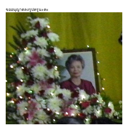
ขออนุญาตลงรูปครูนะคะ