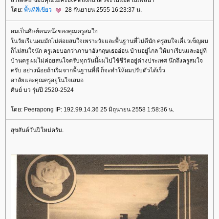
สวัสดีค่ะ ขอบคุณนะคะยังคิดถึงกัน เด๋วจะไปแอดในเฟสน๊า
ดย:
พื้นที่สีเขียว
28 กันยายน 2555 16:23:37 น.
ผมเป็นศิษย์คนหนึ่งของคุณครูสมใจ
นวัยเรียนผมมักไม่ค่อยสนใจเพราะวัยและพื้นฐานที่ไม่ดีนัก ครูสมใจเคี่ยวเข็ญผม
ก็ไม่สนใจนัก ครูเคยบอกว่าภาษาอังกฤษเธออ่อน บ้านอยู่ไกล ให้มาเรียนและอยู่ที่
บ้านครู ผมไม่ค่อยสนใจครับทุกวันนี้ผมไปใช้ชีวิตอยู่ต่างประเทศ นึกถึงครูสมใจ
ครับ อย่างน้อยถ้าเริ่มจากพื้นฐานที่ดี ก็จะทำให้ผมปรับตัวได้เร็ว
อาลัยและคุณครูอยู่ในใจเสมอ
ศิษย์ บว รุ่นปี 2520-2524
ดย: Peerapong IP: 192.99.14.36 25 มิถุนายน 2558 1:58:36 น.
สุขสันต์วันปีใหม่ครับ.