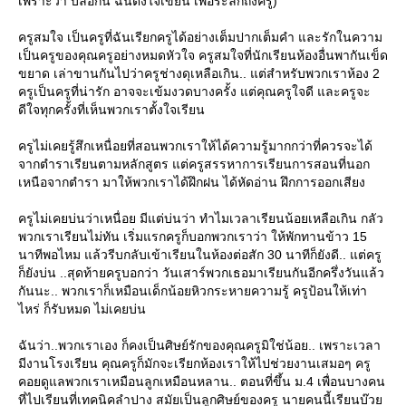
เพราะว่า บล๊อกนี้ ฉันตั้งใจเขียน เพื่อระลึกถึงครู)
ครูสมใจ เป็นครูที่ฉันเรียกครูได้อย่างเต็มปากเต็มคำ และรักในความ
เป็นครูของคุณครูอย่างหมดหัวใจ ครูสมใจที่นักเรียนห้องอื่นพากันเข็ด
ขยาด เล่าขานกันไปว่าครูช่างดุเหลือเกิน.. แต่สำหรับพวกเราห้อง 2
ครูเป็นครูที่น่ารัก อาจจะเข้มงวดบางครั้ง แต่คุณครูใจดี และครูจะ
ดีใจทุกครั้งที่เห็นพวกเราตั้งใจเรียน
ครูไม่เคยรู้สึกเหนื่อยที่สอนพวกเราให้ได้ความรู้มากกว่าที่ควรจะได้
จากตำราเรียนตามหลักสูตร แต่ครูสรรหาการเรียนการสอนที่นอก
เหนือจากตำรา มาให้พวกเราได้ฝึกฝน ได้หัดอ่าน ฝึกการออกเสียง
ครูไม่เคยบ่นว่าเหนื่อย มีแต่บ่นว่า ทำไมเวลาเรียนน้อยเหลือเกิน กลัว
พวกเราเรียนไม่ทัน เริ่มแรกครูก็บอกพวกเราว่า ให้พักทานข้าว 15
นาทีพอไหม แล้วรีบกลับเข้าเรียนในห้องต่อสัก 30 นาทีก็ยังดี.. แต่ครู
ก็ยังบ่น ..สุดท้ายครูบอกว่า วันเสาร์พวกเธอมาเรียนกันอีกครึ่งวันแล้ว
กันนะ.. พวกเราก็เหมือนเด็กน้อยหิวกระหายความรู้ ครูป้อนให้เท่า
ไหร่ ก็รับหมด ไม่เคยบ่น
ฉันว่า..พวกเราเอง ก็คงเป็นศิษย์รักของคุณครูมิใช่น้อย.. เพราะเวลา
มีงานโรงเรียน คุณครูก็มักจะเรียกห้องเราให้ไปช่วยงานเสมอๆ ครู
คอยดูแลพวกเราเหมือนลูกเหมือนหลาน.. ตอนที่ขึ้น ม.4 เพื่อนบางคน
ที่ไปเรียนที่เทคนิคลำปาง สมัยเป็นลูกศิษย์ของครู นายคนนี้เรียนบ๊ว