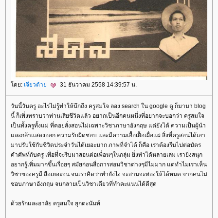
ดย:
เจียวต้า
31 ธันวาคม 2558 14:39:57 น.
วันนี้วันครู อะไรไม่รู้ทำให้นึกถึง ครูสมใจ ลอง search ใน google ดู ก็มามา blog
นี้ ก็เพิ่งทราบว่าท่านเสียชีวิตแล้ว อยากเป็นอีกคนหนึ่งที่อยากจะบอกว่า ครูสมใจ
เป็นทั้งครูทั้งแม่ ที่คอยสั่งสอนไม่เฉพาะวิชาภาษาอังกฤษ แต่ยังได้ ความเป็นผู้นำ
ละกล้าแสดงออก ความรับผิดชอบ และมีความเอื้อเฝื้อเผื่อแผ่ สิ่งที่ครูสอนได้เอา
มาปรับใช้กับชีวิตประจำวันได้เยอะมาก ภาพที่จำได้ ก็คือ เราต้องรีบไปต่อบัตร
คำศัพท์กับครู เพื่อที่จะรีบมาสอนต่อเพื่อนๆในกลุ่ม ยิ่งทำได้หลายเล่ม เรายิ่งสนุก
อยากรู้เพิ่มมากขึ้นเรื่อยๆ สมัยก่อนสื่อการสอนวิชาต่างๆมีไม่มาก แต่ทำไมเราเห็น
วิชาของครูมี สื่อเยอะจน จนเราคิดว่าทำยังไง จะอ่านจะท่องให้ได้หมด จากคนไม่
ชอบภาษาอังกฤษ จนกลายเป็นวิชาเดียวที่ทำคะแนนได้ดีสุด
ด้วยรักและอาลัย ครูสมใจ ยุกตะนันท์