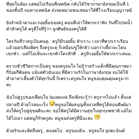
ที่สุดในห้อง แต่พอไปเรียนที่เทคนิค กลับได้วิชาภาษาอังกฤษเป็นที่ 1
ของชั้นปี จนทางเทคนิค ส่งจดหมายชมเชยมาให้ที่โรงเรียนบุญวาทย์
ังจำหน้าตาและรอยยิ้มของครู ตอนที่เล่าให้พวกเราฟัง วันที่ไปรดน้ำ
ดำหัวครูได้ ครูดีใจที่รู้ว่า ลูกศิษย์ของครูได้ดี
ครกันที่ว่าครูเป้นคนดุ.. ครูก็มีรอยยิ้ม หัวเราะ เวลาที่พวกเราเรียน
ล้วออกเสียงผิดๆ ถึงครูจะดุ ก็เหมือนขู่ให้กลัว บอกว่าเดี๋ยวจะโดน
เขกหัว.. แต่ก็ไม่เห็นจะเขกหัวใครสักที .. ครูมีรอยยิ้มให้พวกเราเสมอ..
ตราบชั่วชีวิตการเป็นครู ของครูสมใจ ไม่รู้ว่าสร้างเด็กที่มีคุณภาพมา
กี่ร้อยกี่พันคน แม้แต่ตัวฉันเอง ที่มีความรักในภาษาอังกฤษ จนได้ใช้
ทำมาหาเลี้ยงตัวได้ทุกวันนี้ ก็เพราะครูสมใจ หนูขอบคุณคุณครูมาก
ค่ะ
ฉันไปดูรูปของเพื่อนใน facebook ถึงเพิ่งจะรู้ว่า ครูจากไปแล้ว ตั้งแต่
ปลายปี ด้วยโรคมะเร็ง
หนูขอให้ผลบุญทั้งมวลที่ครูได้สอนศิษย์มา
ส่งให้ครูไปสู่สุขคตินะคะ ขอให้ครูได้มีความสุขในทุกๆภพชาติ แม้ไม่
ได้ไปเผา แต่หนูก็รักครูค่ะ หนูขอส่งครูที่นี่นะคะ
ด้วยรักและคิดถึงครู.. ตลอดไป.. ครูของฉัน.. ครูสมใจ ยุกตะนันต์