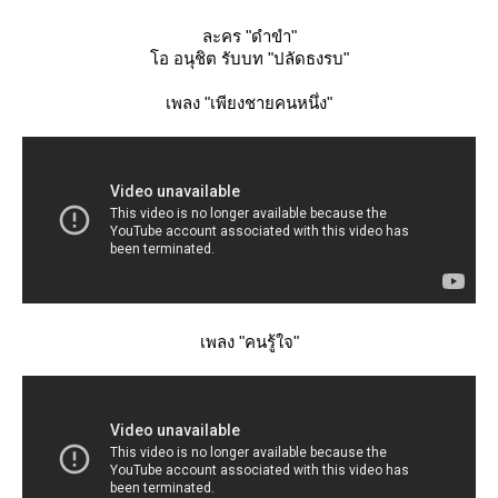
ละคร "ดำขำ"
อ อนุชิต รับบท "ปลัดธงรบ"
เพลง "เพียงชายคนหนึ่ง"
เพลง "คนรู้ใจ"