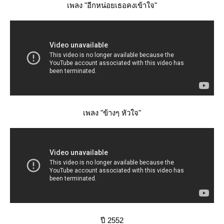
เพลง "อีกหน่อยเธอคงเข้าใจ"
เพลง "ข้างๆ หัวใจ"
ปี 2552