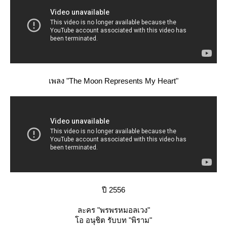
เพลง "The Moon Represents My Heart"
ปี 2556
ละคร "พรพรหมอลเวง"
อ อนุชิต รับบท "พิราม"