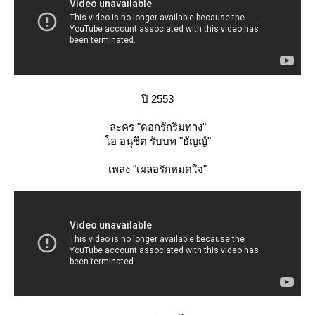
ปี 2553
ละคร "ดอกรักริมทาง"
อ อนุชิต รับบท "ธัญญ์"
เพลง "เผลอรักหมดใจ"