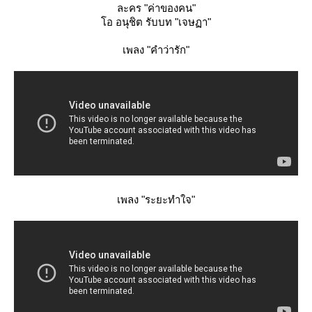
ละคร "ค่าของคน"
อ อนุชิต รับบท "เจษฏา"
เพลง "คำว่ารัก"
เพลง "ระยะทำใจ"