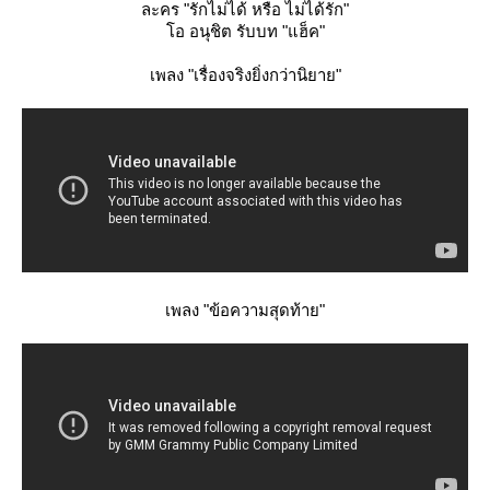
ละคร "รักไม่ได้ หรือ ไม่ได้รัก"
อ อนุชิต รับบท "แฮ็ค"
เพลง "เรื่องจริงยิ่งกว่านิยาย"
เพลง "ข้อความสุดท้าย"