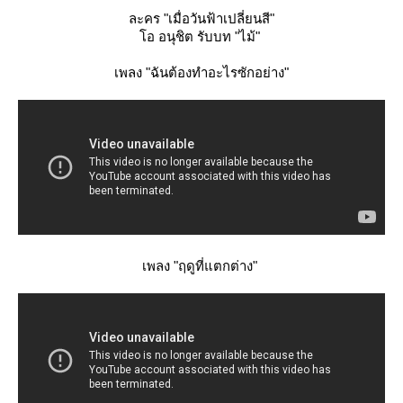
ละคร "เมื่อวันฟ้าเปลี่ยนสี"
อ อนุชิต รับบท "ไม้"
เพลง "ฉันต้องทำอะไรซักอย่าง"
เพลง "ฤดูที่แตกต่าง"