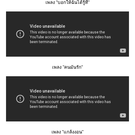
เพลง "บอกให้ฉันได้รู้ที"
เพลง "คนมันรัก"
เพลง "แกล้งงอน"