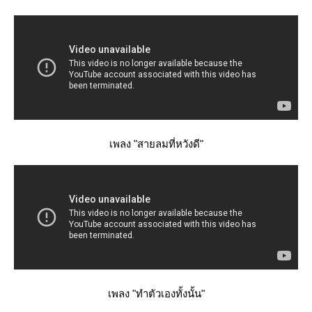
เพลง "สายลมที่หวังดี"
เพลง "ทำตัวเองทั้งนั้น"