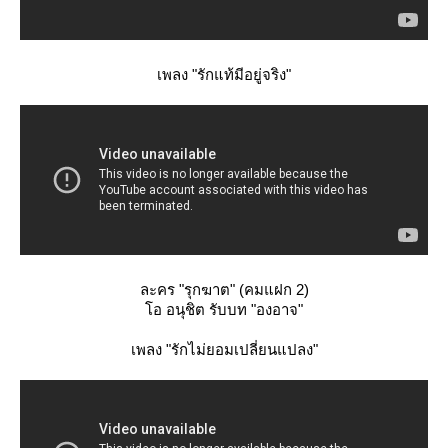
เพลง "รักแท้มีอยู่จริง"
ละคร "รุกฆาต" (คมแฝก 2)
อ อนุชิต รับบท "องอาจ"
เพลง "รักไม่ยอมเปลี่ยนแปลง"