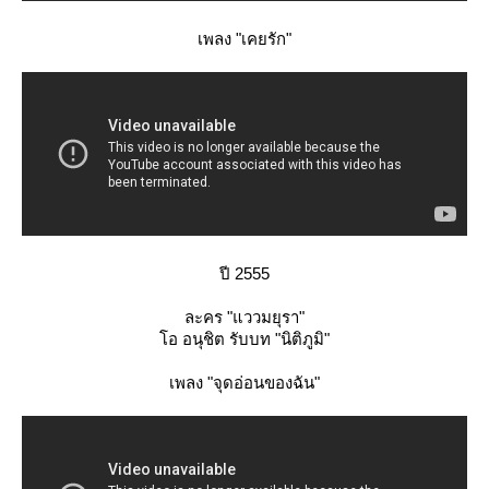
เพลง "เคยรัก"
ปี 2555
ละคร "แววมยุรา"
อ อนุชิต รับบท "นิติภูมิ"
เพลง "จุดอ่อนของฉัน"